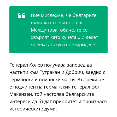
Ние мислехме, че българите
няма да стрелят по нас.
Между това, обаче, те се
хвърлят като кучета… и десет
човека атакуват четиридесет.
Генерал Колев получава заповед да
настъпи към Тутракан и Добрич, заедно с
германски и османски части. Въпреки че
е подчинен на германския генерал фон
Макензен, той настоява българските
интереси да бъдат приоритет и произнася
историческите думи: