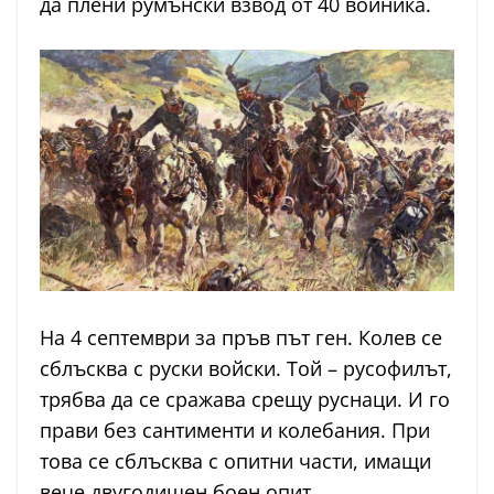
да плени румънски взвод от 40 войника.
На 4 септември за пръв път ген. Колев се
сблъсква с руски войски. Той – русофилът,
трябва да се сражава срещу руснаци. И го
прави без сантименти и колебания. При
това се сблъсква с опитни части, имащи
вече двугодишен боен опит.