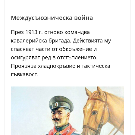
Междусъюзническа война
През 1913 г. отново командва
кавалерийска бригада. Действията му
спасяват части от обкръжение и
осигуряват ред в отстъплението.
Проявява хладнокръвие и тактическа
гъвкавост.