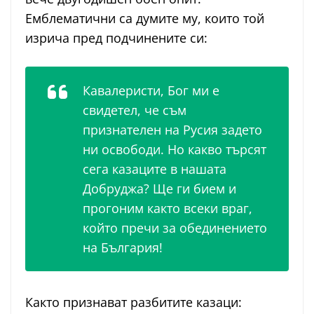
Емблематични са думите му, които той
изрича пред подчинените си:
Кавалеристи, Бог ми е
свидетел, че съм
признателен на Русия задето
ни освободи. Но какво търсят
сега казаците в нашата
Добруджа? Ще ги бием и
прогоним както всеки враг,
който пречи за обединението
на България!
Както признават разбитите казаци: