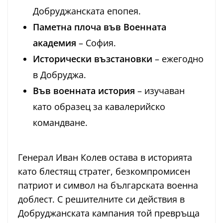
Добруджанската епопея.
Паметна плоча във Военната
академия
– София.
Исторически възстановки
– ежегодно
в Добруджа.
Във военната история
– изучаван
като образец за кавалерийско
командване.
Генерал Иван Колев остава в историята
като блестящ стратег, безкомпромисен
патриот и символ на българската военна
доблест. С решителните си действия в
Добруджанската кампания той превръща