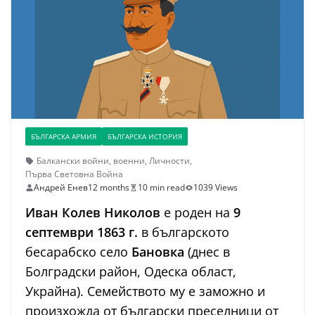
БЪЛГАРСКА АРМИЯ
БЪЛГАРСКА ИСТОРИЯ
Балкански войни
,
военни
,
Личности
,
Първа Световна Война
Андрей Енев
12 months
10 min read
1039 Views
Иван Колев Николов
е роден на
9
септември 1863 г.
в българското
бесарабско село
Бановка
(днес в
Болградски район, Одеска област,
Украйна). Семейството му е заможно и
произхожда от български преселници от