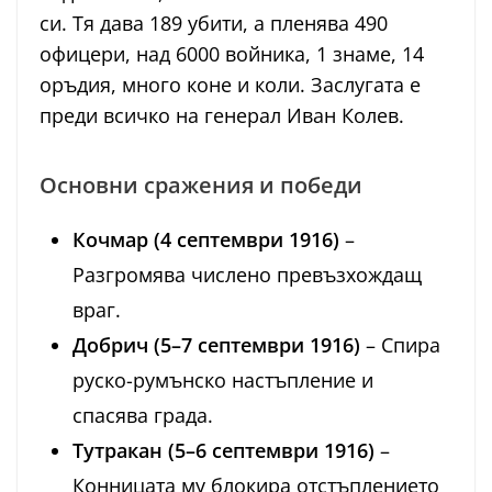
си. Тя дава 189 убити, а пленява 490
офицери, над 6000 войника, 1 знаме, 14
оръдия, много коне и коли. Заслугата е
преди всичко на генерал Иван Колев.
Основни сражения и победи
Кочмар (4 септември 1916)
–
Разгромява числено превъзхождащ
враг.
Добрич (5–7 септември 1916)
– Спира
руско-румънско настъпление и
спасява града.
Тутракан (5–6 септември 1916)
–
Конницата му блокира отстъплението