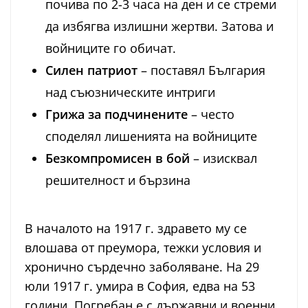
почива по 2-3 часа на ден и се стреми
да избягва излишни жертви. Затова и
войниците го обичат.
Силен патриот
– поставял България
над съюзническите интриги
Грижа за подчинените
– често
споделял лишенията на войниците
Безкомпромисен в бой
– изисквал
решителност и бързина
В началото на 1917 г. здравето му се
влошава от преумора, тежки условия и
хронично сърдечно заболяване. На 29
юли 1917 г. умира в София, едва на 53
години. Погребан е с държавни и военни