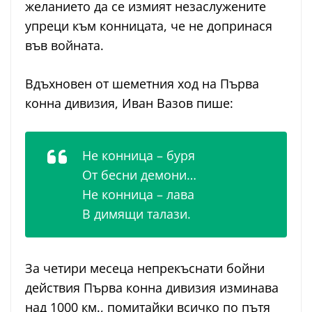
желанието да се измият незаслужените
упреци към конницата, че не допринася
във войната.
Вдъхновен от шеметния ход на Първа
конна дивизия, Иван Вазов пише:
Не конница – буря
От бесни демони…
Не конница – лава
В димящи талази.
За четири месеца непрекъснати бойни
действия Първа конна дивизия изминава
над 1000 км., помитайки всичко по пътя