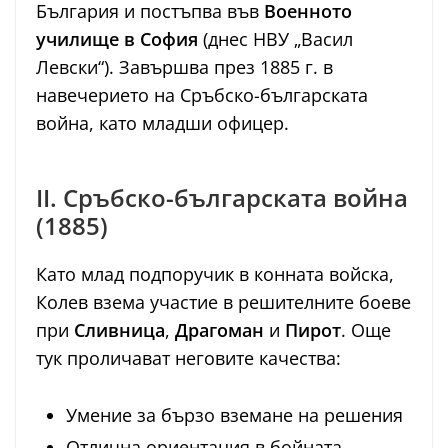
България и постъпва във
Военното
училище в София
(днес НВУ „Васил
Левски“). Завършва през 1885 г. в
навечерието на Сръбско-българската
война, като младши офицер.
II. Сръбско-българската война
(1885)
Като млад подпоручик в конната войска,
Колев взема участие в решителните боеве
при
Сливница
,
Драгоман
и
Пирот
. Още
тук проличават неговите качества:
Умение за бързо вземане на решения
Отлична ориентация в бойната