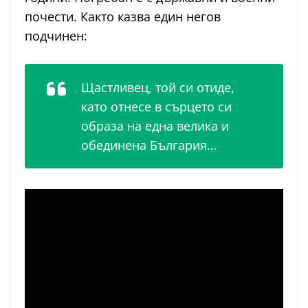
почести. Както казва един негов
подчинен:
Щастливец, той си отиде,
като отнесе в сърцето си
образа на една велика и
обединена България…