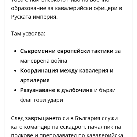
образование за кавалерийски офицери в
Руската империя.
Там усвоява:
Съвременни европейски тактики
за
маневрена война
Координация между кавалерия и
артилерия
Разузнаване в дълбочина
и бързи
флангови удари
След завръщането си в България служи
като командир на ескадрон, началник на
полкове и преподавател по кавалерийска