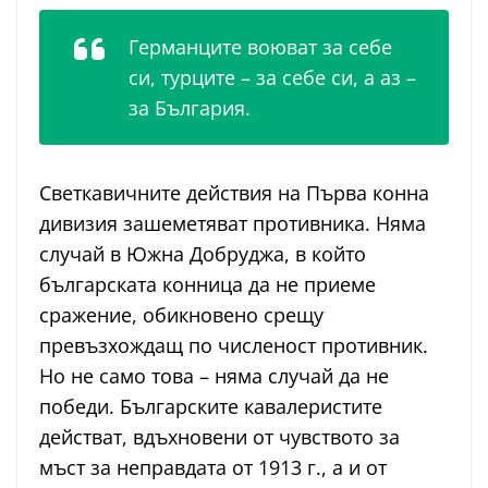
Германците воюват за себе
си, турците – за себе си, а аз –
за България.
Светкавичните действия на Първа конна
дивизия зашеметяват противника. Няма
случай в Южна Добруджа, в който
българската конница да не приеме
сражение, обикновено срещу
превъзхождащ по численост противник.
Но не само това – няма случай да не
победи. Българските кавалеристите
действат, вдъхновени от чувството за
мъст за неправдата от 1913 г., а и от