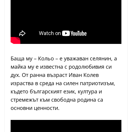
Баща му – Кольо – е уважаван селянин, а
майка му е известна с родолюбивия си
дух. От ранна възраст Иван Колев
израства в среда на силен патриотизъм,
където българският език, култура и
стремежът към свободна родина са
основни ценности.