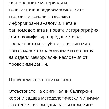
скъпоценните материали и
трансизточносредиземноморските
търговски канали позволява
информирани аналогии. Пета е
ранномодерната и новата историография,
която кодифицира преданието за
пренасянето и загубата на инсигниите
при османското завоевание и се опитва
да отдели мемориални наслоения от
проверими данни.
Проблемът за оригинала
Отсъствието на оригинални български
корони задава методологически минимум
на скепсис и принуждава към критично