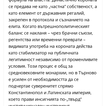
се предава не като „частна“ собственост, а
като елемент от държавния регалий,
закрепен в протокола и съзнанието на
елита. Когато вътрешнополитическият
баланс се накланя – чрез брачни съюзи,
регентства или временни преврати –
видимата употреба на короната действа
като стабилизатор на публичната
легитимност независимо от променливите
условия. Този процес е общ за
средновековните монархии, но в Търново
е усилен от необходимостта да се
подчертае суверенитет спрямо
Константинопол и Латинската империя,
което прави инсигнията по-„твърд“
институционален инструмент.