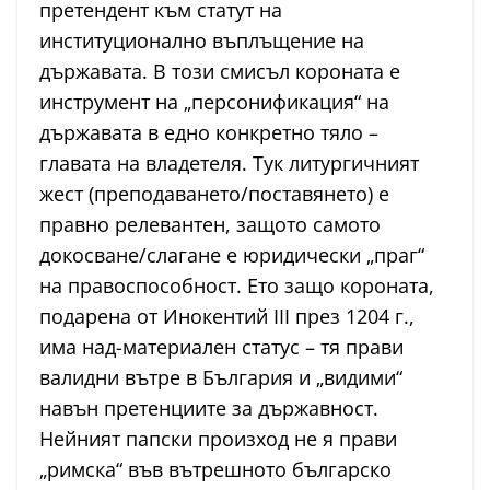
претендент към статут на
институционално въплъщение на
държавата. В този смисъл короната е
инструмент на „персонификация“ на
държавата в едно конкретно тяло –
главата на владетеля. Тук литургичният
жест (преподаването/поставянето) е
правно релевантен, защото самото
докосване/слагане е юридически „праг“
на правоспособност. Ето защо короната,
подарена от Инокентий III през 1204 г.,
има над-материален статус – тя прави
валидни вътре в България и „видими“
навън претенциите за държавност.
Нейният папски произход не я прави
„римска“ във вътрешното българско