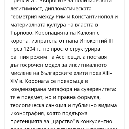
преплита с въпросите за политическата
легитимност, дипломатическата
геометрия между Рим и Константинопол и
материалната култура на властта в
Търново. Коронацията на Калоян с
корона, изпратена от папа Инокентий III
през 1204 г., не просто структурира
ранния режим на Асеневци, а поставя
дългосрочен модел за инсигниалното
мислене на българските елити през XIII–
XIV в. Короната се превръща в
кондензирана метафора на суверенитета:
тя е предмет, но и правна формула,
теологическа санкция и публично видима
иконография, която поддържа
претенцията за „царство“ в конкурентно