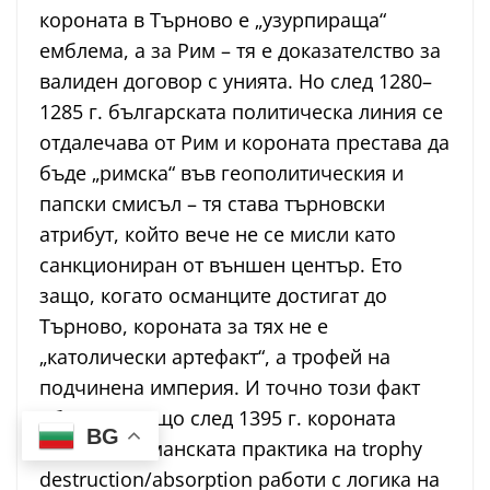
короната в Търново е „узурпираща“
емблема, а за Рим – тя е доказателство за
валиден договор с унията. Но след 1280–
1285 г. българската политическа линия се
отдалечава от Рим и короната престава да
бъде „римска“ във геополитическия и
папски смисъл – тя става търновски
атрибут, който вече не се мисли като
санкциониран от външен център. Ето
защо, когато османците достигат до
Търново, короната за тях не е
„католически артефакт“, а трофей на
подчинена империя. И точно този факт
обяснява защо след 1395 г. короната
BG
изчезва: османската практика на trophy
destruction/absorption работи с логика на