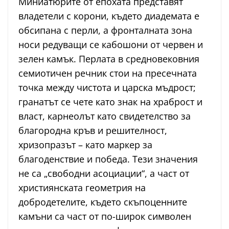
Миниатюрите от епохата представят
владетели с корони, където диадемата е
обсипана с перли, а фронталната зона
носи редуващи се кабошони от червен и
зелен камък. Перлата в средновековния
семиотичен речник стои на пресечната
точка между чистота и царска мъдрост;
гранатът се чете като знак на храброст и
власт, карнеолът като свидетелство за
благородна кръв и решителност,
хризопразът – като маркер за
благоденствие и победа. Тези значения
не са „свободни асоциации“, а част от
християнската геометрия на
добродетелите, където скъпоценните
камъни са част от по-широк символен