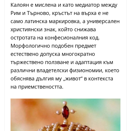
Калоян е мислена и като медиатор между
Рим и Търново, кръстът на върха е не
само латинска маркировка, а универсален
християнски знак, който снижава
остротата на конфесионалния код.
Морфологично подобен предмет
естествено допуска многократно
тържествено ползване и адаптация към
различни владетелски физиономии, което
обяснява дългия му „живот“ в контекста
на приемствеността.