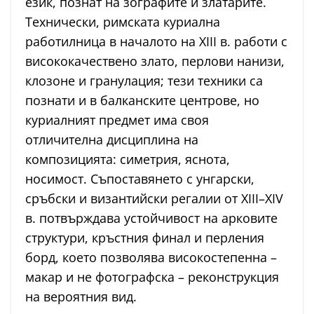
език, познат на зографите и златарите.
Технически, римската куриална
работилница в началото на XIII в. работи с
висококачествено злато, перлови нанизи,
клозоне и гранулация; тези техники са
познати и в балканските центрове, но
куриалният предмет има своя
отличителна дисциплина на
композицията: симетрия, яснота,
носимост. Съпоставянето с унгарски,
сръбски и византийски регалии от XIII–XIV
в. потвърждава устойчивост на арковите
структури, кръстния финал и перления
борд, което позволява високостепенна –
макар и не фотографска – реконструкция
на вероятния вид.