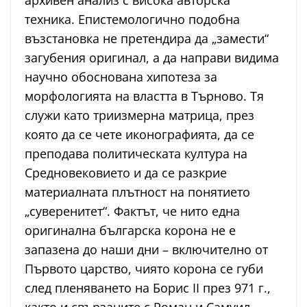
архивен анализ с висока авторска
техника. Епистемологично подобна
възстановка не претендира да „замести“
загубения оригинал, а да направи видима
научно обоснована хипотеза за
морфологията на властта в Търново. Тя
служи като триизмерна матрица, през
която да се чете иконографията, да се
преподава политическата култура на
Средновековието и да се разкрие
материалната плътност на понятието
„суверенитет“. Фактът, че нито една
оригинална българска корона не е
запазена до наши дни – включително от
Първото царство, чиято корона се губи
след пленяването на Борис II през 971 г.,