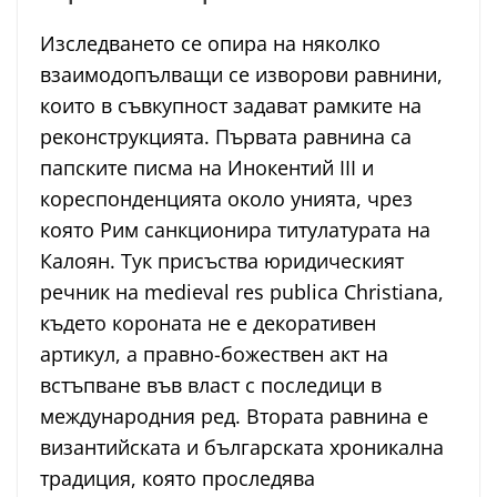
Изследването се опира на няколко
взаимодопълващи се изворови равнини,
които в съвкупност задават рамките на
реконструкцията. Първата равнина са
папските писма на Инокентий III и
кореспонденцията около унията, чрез
която Рим санкционира титулатурата на
Калоян. Тук присъства юридическият
речник на medieval res publica Christiana,
където короната не е декоративен
артикул, а правно-божествен акт на
встъпване във власт с последици в
международния ред. Втората равнина е
византийската и българската хроникална
традиция, която проследява