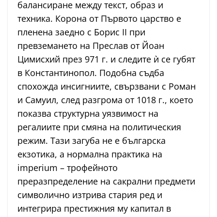
балансиране между текст, образ и
техника. Корона от Първото царство е
пленена заедно с Борис II при
превземането на Преслав от Йоан
Цимисхий през 971 г. и следите ѝ се губят
в Константинопол. Подобна съдба
спохожда инсигниите, свързвани с Роман
и Самуил, след разгрома от 1018 г., което
показва структурна уязвимост на
регалиите при смяна на политическия
режим. Тази загуба не е българска
екзотика, а нормална практика на
imperium – трофейното
преразпределение на сакрални предмети
символично изтрива стария ред и
интегрира престижния му капитал в