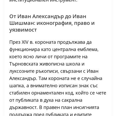
От Иван Александър до Иван
Шишман: иконография, право и
уязвимост
През XIV в. короната продължава да
функционира като централна емблема,
което ясно личи от програмите на
Търновската живописна школа и
луксозните ръкописи, свързани с Иван
Александър. Там короната не е случайна
шапка, а внимателно изписан знак със
стабилен орнаментален код, който се чете
от публиката в духа на сакрална
държавност. В правен план инсигнията
поддържа пред публиката и елитите