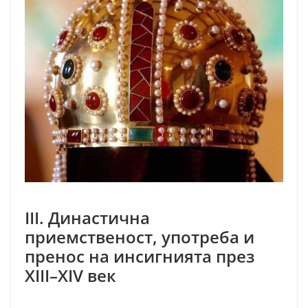
III. Династична
приемственост, употреба и
пренос на инсигнията през
XIII–XIV век