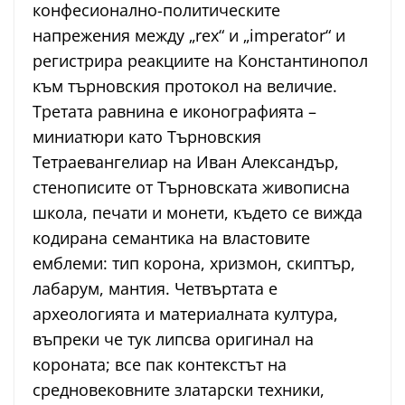
конфесионално-политическите
напрежения между „rex“ и „imperator“ и
регистрира реакциите на Константинопол
към търновския протокол на величие.
Третата равнина е иконографията –
миниатюри като Търновския
Тетраевангелиар на Иван Александър,
стенописите от Търновската живописна
школа, печати и монети, където се вижда
кодирана семантика на властовите
емблеми: тип корона, хризмон, скиптър,
лабарум, мантия. Четвъртата е
археологията и материалната култура,
въпреки че тук липсва оригинал на
короната; все пак контекстът на
средновековните златарски техники,