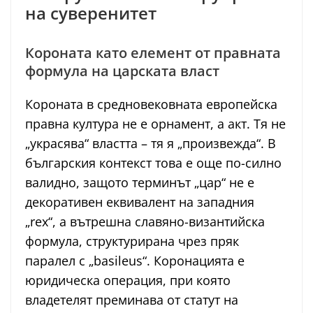
на суверенитет
Короната като елемент от правната
формула на царската власт
Короната в средновековната европейска
правна култура не е орнамент, а акт. Тя не
„украсява“ властта – тя я „произвежда“. В
българския контекст това е още по-силно
валидно, защото терминът „цар“ не е
декоративен еквивалент на западния
„rex“, а вътрешна славяно-византийска
формула, структурирана чрез пряк
паралел с „basileus“. Коронацията е
юридическа операция, при която
владетелят преминава от статут на