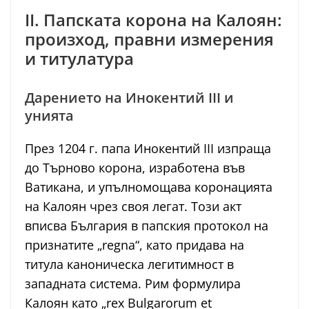
II. Папската корона на Калоян:
произход, правни измерения
и титулатура
Дарението на Инокентий III и
унията
През 1204 г. папа Инокентий III изпраща
до Търново корона, изработена във
Ватикана, и упълномощава коронацията
на Калоян чрез своя легат. Този акт
вписва България в папския протокол на
признатите „regna“, като придава на
титула каноническа легитимност в
западната система. Рим формулира
Калоян като „rex Bulgarorum et