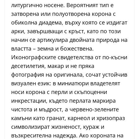
литургично носене. Вероятният тип е
затворена или полуотворена корона с
обиколна диадема, върху която се издигат
арки, завършващи с кръст, като по този
начин се артикулира двойната природа на
властта – земна и божествена.
Иконографските свидетелства от по-късни
десетилетия, макар и не пряка
фотография на оригинала, сочат устойчив
визуален език: в миниатюри владетелят
носи корона с перли и скъпоценни
инкрестации, където перлата маркира
чистота и мъдрост, а червено-зелените
камъни като гранат, карнеол и хризопраз
символизират жизненост, кураж и
възкресителна надежда. Ако короната на