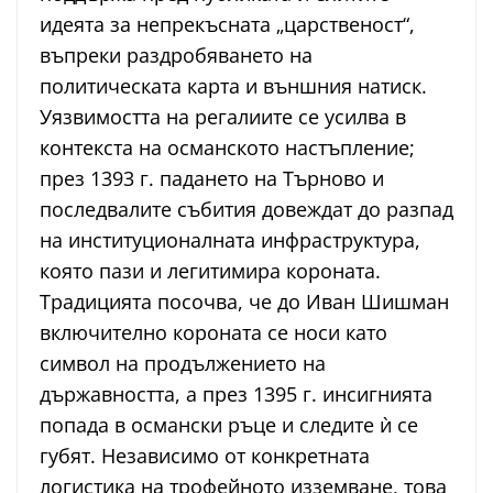
идеята за непрекъсната „царственост“,
въпреки раздробяването на
политическата карта и външния натиск.
Уязвимостта на регалиите се усилва в
контекста на османското настъпление;
през 1393 г. падането на Търново и
последвалите събития довеждат до разпад
на институционалната инфраструктура,
която пази и легитимира короната.
Традицията посочва, че до Иван Шишман
включително короната се носи като
символ на продължението на
държавността, а през 1395 г. инсигнията
попада в османски ръце и следите ѝ се
губят. Независимо от конкретната
логистика на трофейното изземване, това