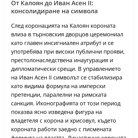
От Калоян до Иван Асен II:
консолидиране на символа
След коронацията на Калоян короната
влиза в търновския дворцов церемониал
като главен инсигниален атрибут и се
употребява при високи публични прояви,
престолонаследствена инаугурация и
дипломатически срещи. В управлението
на Иван Асен II символът се стабилизира
като видима формула на имперски
претенции, паралелни на римската
санкция. Иконографията от този период
показва ясно изведена фигура на
владетеля с корона и хрисовул, където
короната работи заедно с писмената
формула на властта. Династично короната