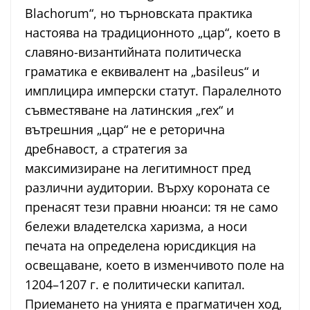
Blachorum“, но търновската практика
настоява на традиционното „цар“, което в
славяно-византийната политическа
граматика е еквивалент на „basileus“ и
имплицира имперски статут. Паралелното
съвместяване на латинския „rex“ и
вътрешния „цар“ не е реторична
дребнавост, а стратегия за
максимизиране на легитимност пред
различни аудитории. Върху короната се
пренасят тези правни нюанси: тя не само
бележи владетелска харизма, а носи
печата на определена юрисдикция на
освещаване, което в изменчивото поле на
1204–1207 г. е политически капитал.
Приемането на унията е прагматичен ход,