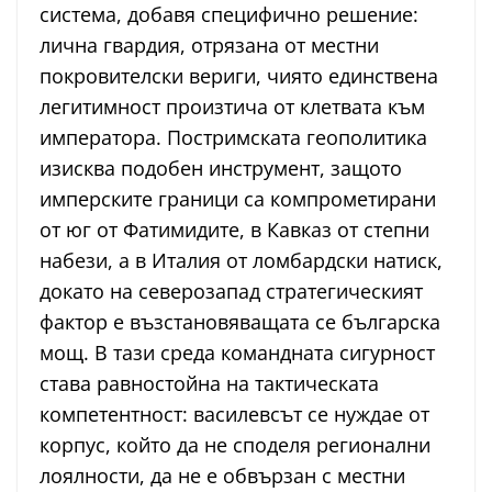
система, добавя специфично решение:
лична гвардия, отрязана от местни
покровителски вериги, чиято единствена
легитимност произтича от клетвата към
императора. Постримската геополитика
изисква подобен инструмент, защото
имперските граници са компрометирани
от юг от Фатимидите, в Кавказ от степни
набези, а в Италия от ломбардски натиск,
докато на северозапад стратегическият
фактор е възстановяващата се българска
мощ. В тази среда командната сигурност
става равностойна на тактическата
компетентност: василевсът се нуждае от
корпус, който да не споделя регионални
лоялности, да не е обвързан с местни