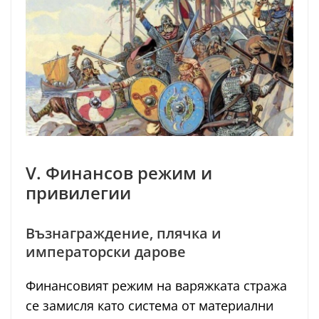
V. Финансов режим и
привилегии
Възнаграждение, плячка и
императорски дарове
Финансовият режим на варяжката стража
се замисля като система от материални