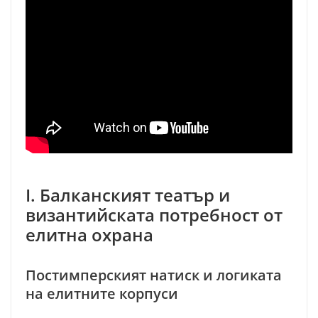
I. Балканският театър и
византийската потребност от
елитна охрана
Постимперският натиск и логиката
на елитните корпуси