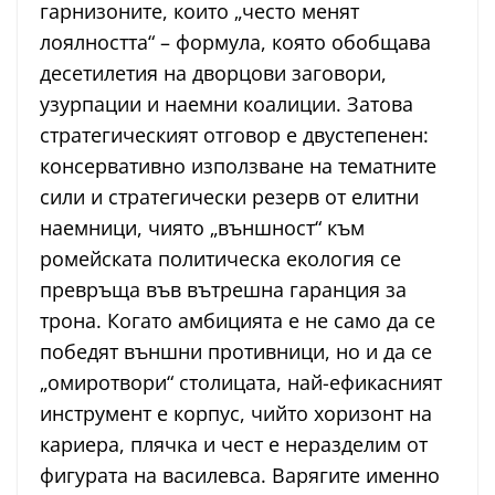
гарнизоните, които „често менят
лоялността“ – формула, която обобщава
десетилетия на дворцови заговори,
узурпации и наемни коалиции. Затова
стратегическият отговор е двустепенен:
консервативно използване на тематните
сили и стратегически резерв от елитни
наемници, чиято „външност“ към
ромейската политическа екология се
превръща във вътрешна гаранция за
трона. Когато амбицията е не само да се
победят външни противници, но и да се
„омиротвори“ столицата, най-ефикасният
инструмент е корпус, чийто хоризонт на
кариера, плячка и чест е неразделим от
фигурата на василевса. Варягите именно