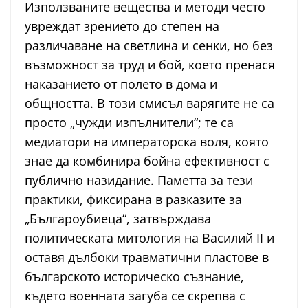
Използваните вещества и методи често
увреждат зрението до степен на
различаване на светлина и сенки, но без
възможност за труд и бой, което пренася
наказанието от полето в дома и
общността. В този смисъл варягите не са
просто „чужди изпълнители“; те са
медиатори на императорска воля, която
знае да комбинира бойна ефективност с
публично назидание. Паметта за тези
практики, фиксирана в разказите за
„Българоубиеца“, затвърждава
политическата митология на Василий II и
оставя дълбоки травматични пластове в
българското историческо съзнание,
където военната загуба се скрепва с