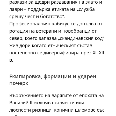
разкази за щедри раздавания на злато и
лаври – поддържа етиката на „служба
срещу чест и богатство“.
Професионалният хабитус се допълва от
ротация на ветерани и новобранци от
север, което запазва „скандинавския код“
жив дори когато етническият състав
постепенно се диверсифицира през XI–XII
в.
Екипировка, формации и ударен
почерк
Въоръжението на варягите от епохата на
Василий II включва халчести или
люспести ризници, конични шлемове със