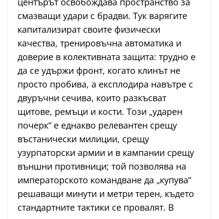
центърът освобождава пространство за
смазващи удари с брадви. Тук варягите
капитализират своите физически
качества, тренировъчна автоматика и
доверие в колективната защита: трудно е
да се удържи фронт, когато клинът не
просто пробива, а експлодира навътре с
двуръчни сечива, които разкъсват
щитове, ремъци и кости. Този „ударен
почерк“ е еднакво релевантен срещу
въстанически милиции, срещу
узурпаторски армии и в кампании срещу
външни противници; той позволява на
императорското командване да „купува“
решаващи минути и метри терен, където
стандартните тактики се провалят. В