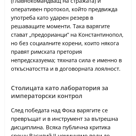
(главнокомандващ на стражата) и
оперативен протокол, който предвижда
употреба като ударен резерв в
решаващите моменти. Така варягите
стават „предорианци“ на Константинопол,
но без социалните корени, които някога
правят римската претория
непредсказуема; тяхната сила е именно в
откъснатостта и в договорната лоялност.
Столицата като лаборатория за
императорски контрол
След победата над Фока варягите се
превръщат и в инструмент за вътрешна
дисциплина. Всяка публична критика
срещу Василий II неминуемо води до