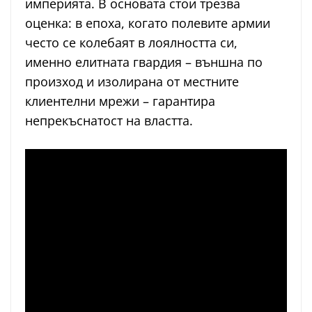
империята. В основата стои трезва
оценка: в епоха, когато полевите армии
често се колебаят в лоялността си,
именно елитната гвардия – външна по
произход и изолирана от местните
клиентелни мрежи – гарантира
непрекъснатост на властта.