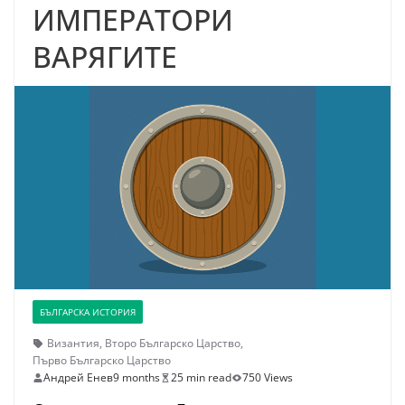
ИМПЕРАТОРИ
ВАРЯГИТЕ
БЪЛГАРСКА ИСТОРИЯ
Византия
,
Второ Българско Царство
,
Първо Българско Царство
Андрей Енев
9 months
25 min read
750 Views