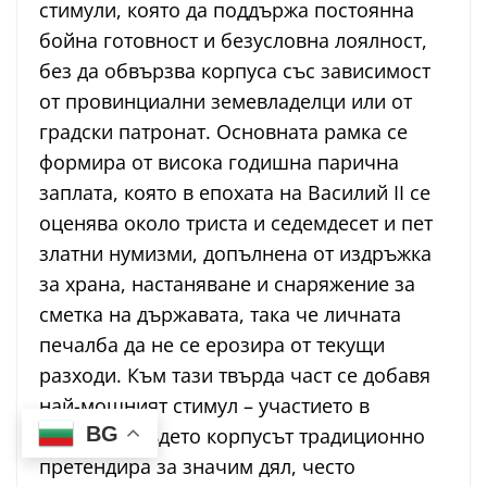
стимули, която да поддържа постоянна
бойна готовност и безусловна лоялност,
без да обвързва корпуса със зависимост
от провинциални земевладелци или от
градски патронат. Основната рамка се
формира от висока годишна парична
заплата, която в епохата на Василий II се
оценява около триста и седемдесет и пет
златни нумизми, допълнена от издръжка
за храна, настаняване и снаряжение за
сметка на държавата, така че личната
печалба да не се ерозира от текущи
разходи. Към тази твърда част се добавя
най-мощният стимул – участието в
BG
плячката, където корпусът традиционно
претендира за значим дял, често