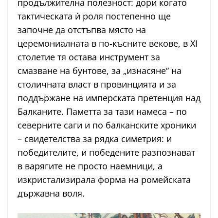
продължителна полезност: дори когато
тактическата ѝ роля постепенно ще
започне да отстъпва място на
церемониалната в по-късните векове, в XI
столетие тя остава инструмент за
смазване на бунтове, за „изнасяне“ на
столичната власт в провинцията и за
поддържане на имперската претенция над
Балканите. Паметта за тази намеса – по
северните саги и по балканските хроники
– свидетелства за рядка симетрия: и
победителите, и победените разпознават
в варягите не просто наемници, а
изкристализирала форма на ромейската
държавна воля.