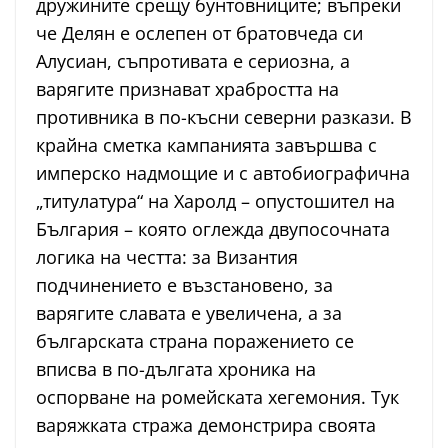
дружините срещу бунтовниците; въпреки
че Делян е ослепен от братовчеда си
Алусиан, съпротивата е сериозна, а
варягите признават храбростта на
противника в по-късни северни разкази. В
крайна сметка кампанията завършва с
имперско надмощие и с автобиографична
„титулатура“ на Харолд – опустошител на
България – която оглежда двупосочната
логика на честта: за Византия
подчинението е възстановено, за
варягите славата е увеличена, а за
българската страна поражението се
вписва в по-дългата хроника на
оспорване на ромейската хегемония. Тук
варяжката стража демонстрира своята