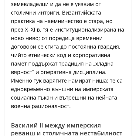
земевладелци и да не е уязвим от
столични интриги. Византийската
практика на наемничество е стара, но
през X–XI в. тя е институционализирана на
ново ниво; от поредица временни
договори се стига до постоянна гвардия,
чийто етнически код и корпоративна
памет поддържат традиция на „хладна
вярност“ и оперативна дисциплина.
Именно тук варягите намират ниша: те са
едновременно външни на имперската
социална тъкан и вътрешни на нейната
военна рационалност.
Василий II между имперския
реванш и столичната нестабилност