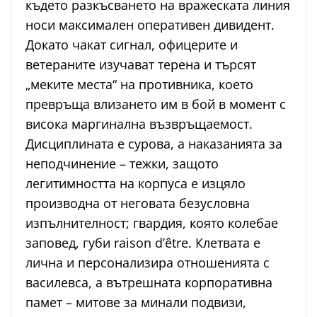
където разкъсването на вражеската линия
носи максимален оперативен дивидент.
Докато чакат сигнал, офицерите и
ветераните изучават терена и търсят
„меките места“ на противника, което
превръща влизането им в бой в момент с
висока маргинална възвръщаемост.
Дисциплината е сурова, а наказанията за
неподчинение – тежки, защото
легитимността на корпуса е изцяло
производна от неговата безусловна
изпълнителност; гвардия, която колебае
заповед, губи raison d’être. Клетвата е
лична и персонализира отношенията с
василевса, а вътрешната корпоративна
памет – митове за минали подвизи,