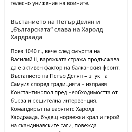
телесно унижение на воините.
Въстанието на Петър Делян и
„българската“ слава на Харолд
Хардраада
През 1040 г., вече след смъртта на
Василий II, варяжката стража продължава
да е активен фактор на балканския фронт.
Въстанието на Петър Делян – внук на
Самуил според традицията – изправя
Константинопол пред необходимостта от
бърза и решителна интервенция.
Командирът на варягите Харолд
Хардраада, бъдещ норвежки крал и герой
на скандинавските саги, повежда