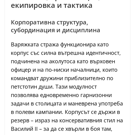
екипировка и тактика
Корпоративна структура,
субординация и дисциплина
Варяжката стража функционира като
корпус със силна вътрешна идентичност,
подчинена на аколутоса като върховен
офицер и на по-ниски началници, които
командват дружини приблизително по
петстотин души. Тази модулност
позволява едновременно гарнизонни
задачи в столицата и маневрена употреба
в полеви кампании. Корпусът се държи в
резерв – израз на консервативния стил на
Василий II – за да се хвърли в боя там,