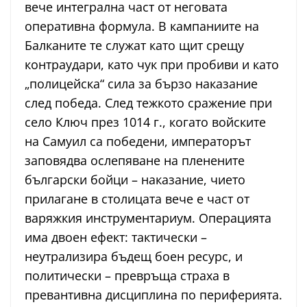
вече интегрална част от неговата
оперативна формула. В кампаниите на
Балканите те служат като щит срещу
контраудари, като чук при пробиви и като
„полицейска“ сила за бързо наказание
след победа. След тежкото сражение при
село Ключ през 1014 г., когато войските
на Самуил са победени, императорът
заповядва ослепяване на пленените
български бойци – наказание, чието
прилагане в столицата вече е част от
варяжкия инструментариум. Операцията
има двоен ефект: тактически –
неутрализира бъдещ боен ресурс, и
политически – превръща страха в
превантивна дисциплина по периферията.