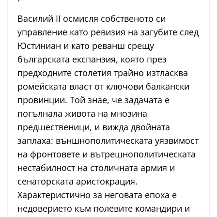
Василий II осмисля собственото си
управление като ревизия на загубите след
Юстиниан и като реванш срещу
българската експанзия, която през
предходните столетия трайно изтласква
ромейската власт от ключови балкански
провинции. Той знае, че задачата е
погълнала живота на мнозина
предшественици, и вижда двойната
заплаха: външнополитическата уязвимост
на фронтовете и вътрешнополитическата
нестабилност на столичната армия и
сенаторската аристокрация.
Характеристично за неговата епоха е
недоверието към полевите командири и