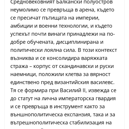
Средновековният Балкански полуостров
неумолимо се превръща в арена, където
се пресичат пътищата на империи,
амбиции и военни технологии, и където
успехът почти винаги принадлежи на по-
добре обучената, дисциплинирана и
политически лоялна сила. В този контекст
възниква и се консолидира варяжката
стража – корпус от скандинавски и руски
наемници, положили клетва за вярност
единствено пред византийския василевс.
Тя се формира при Василий II, извежда се
до статут на лична императорска гвардия
и се превръща в инструмент както за
външнополитическа експанзия, така и за
вътрешнополитическа стабилизация на