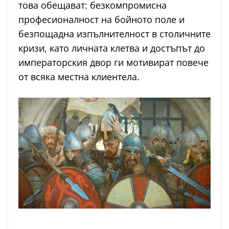
това обещават: безкомпромисна
професионалност на бойното поле и
безпощадна изпълнителност в столичните
кризи, като личната клетва и достъпът до
императорския двор ги мотивират повече
от всяка местна клиентела.