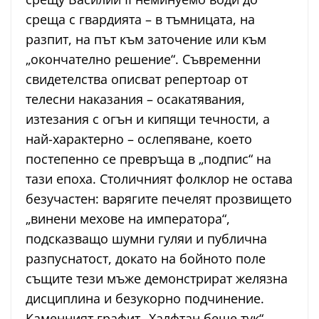
среща с гвардията – в тъмницата, на
разпит, на път към заточение или към
„окончателно решение“. Съвременни
свидетелства описват репертоар от
телесни наказания – осакатявания,
изтезания с огън и кипящи течности, а
най-характерно – ослепяване, което
постепенно се превръща в „подпис“ на
тази епоха. Столичният фолклор не остава
безучастен: варягите печелят прозвището
„винени мехове на императора“,
подсказващо шумни гуляи и публична
разпуснатост, докато на бойното поле
същите тези мъже демонстрират желязна
дисциплина и безукорно подчинение.
Каменният графит „Халфтан беше тук“,