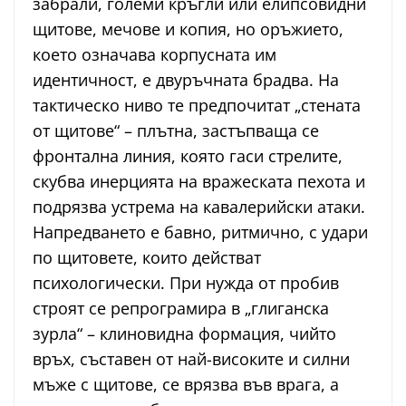
забрали, големи кръгли или елипсовидни
щитове, мечове и копия, но оръжието,
което означава корпусната им
идентичност, е двуръчната брадва. На
тактическо ниво те предпочитат „стената
от щитове“ – плътна, застъпваща се
фронтална линия, която гаси стрелите,
скубва инерцията на вражеската пехота и
подрязва устрема на кавалерийски атаки.
Напредването е бавно, ритмично, с удари
по щитовете, които действат
психологически. При нужда от пробив
строят се репрограмира в „глиганска
зурла“ – клиновидна формация, чийто
връх, съставен от най-високите и силни
мъже с щитове, се врязва във врага, а