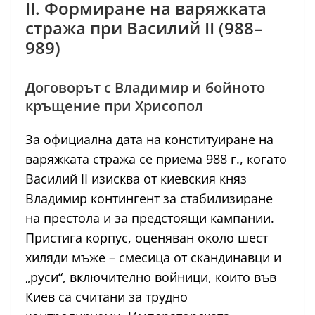
II. Формиране на варяжката
стража при Василий II (988–
989)
Договорът с Владимир и бойното
кръщение при Хрисопол
За официална дата на конституиране на
варяжката стража се приема 988 г., когато
Василий II изисква от киевския княз
Владимир контингент за стабилизиране
на престола и за предстоящи кампании.
Пристига корпус, оценяван около шест
хиляди мъже – смесица от скандинавци и
„руси“, включително войници, които във
Киев са считани за трудно