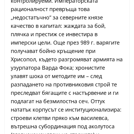
контролируеми. Императорската
рационалност превръща това
„недостатъчно“ за северните князе
качество в капитал: жаждата за бой,
плячка и престиж се инвестира в
имперски цели. Още през 989 г. варягите
получават бойно кръщение при
Хрисопол, където разгромяват армията на
узурпатора Варда Фока; хронистите
улавят шока от методите им – след
разпадането на противниковия строй те
преследват бягащите с настървение и ги
подлагат на безмилостна сеч. Оттук
нататък корпусът се институционализира:
строеви клетви пряко към василевса,
вътрешна субординация под аколутоса