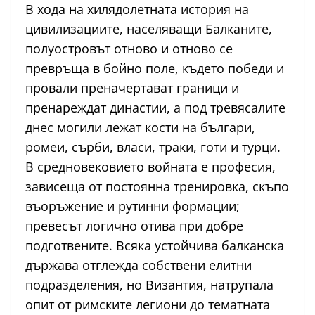
В хода на хилядолетната история на
цивилизациите, населяващи Балканите,
полуостровът отново и отново се
превръща в бойно поле, където победи и
провали преначертават граници и
пренареждат династии, а под тревясалите
днес могили лежат кости на българи,
ромеи, сърби, власи, траки, готи и турци.
В средновековието войната е професия,
зависеща от постоянна тренировка, скъпо
въоръжение и рутинни формации;
превесът логично отива при добре
подготвените. Всяка устойчива балканска
държава отглежда собствени елитни
подразделения, но Византия, натрупала
опит от римските легиони до тематната