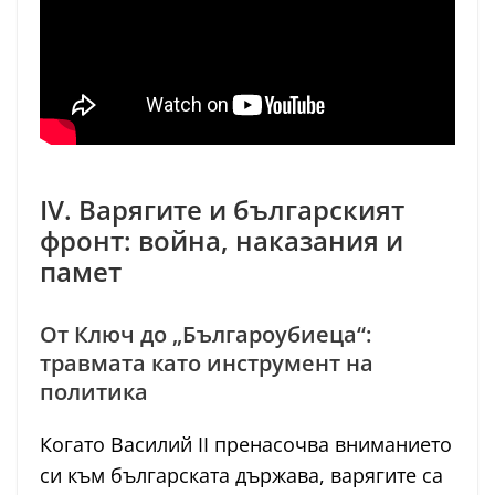
IV. Варягите и българският
фронт: война, наказания и
памет
От Ключ до „Българоубиеца“:
травмата като инструмент на
политика
Когато Василий II пренасочва вниманието
си към българската държава, варягите са