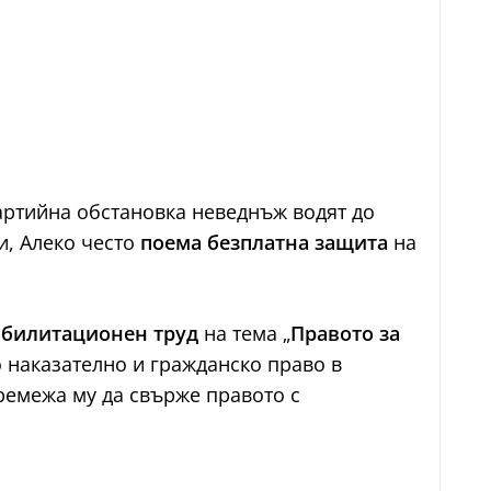
артийна обстановка неведнъж водят до
и, Алеко често
поема безплатна защита
на
абилитационен труд
на тема „
Правото за
о наказателно и гражданско право в
тремежа му да свърже правото с