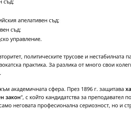
 съд;
йския апелативен съд;
вен съд;
ско управление.
торитет, политическите трусове и нестабилната п
вокатска практика. За разлика от много свои колег
.
към академичната сфера. През 1896 г. защитава
х
ен закон
“, с който кандидатства за преподавател п
 само неговата професионална сериозност, но и с