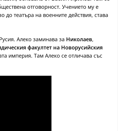
бществена отговорност. Учението му е
о до театъра на военните действия, става
Русия. Алеко заминава за
Николаев
,
дическия факултет на Новорусийския
ата империя. Там Алеко се отличава със