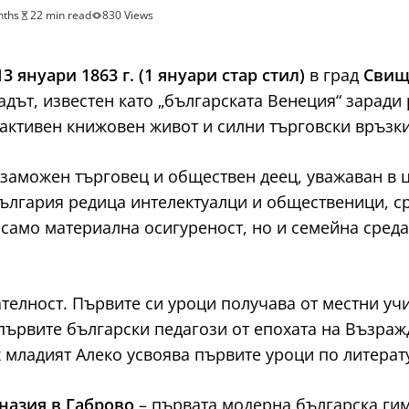
nths
22 min read
830 Views
13 януари 1863 г. (1 януари стар стил)
в град
Свищ
адът, известен като „българската Венеция“ заради
 активен книжовен живот и силни търговски връзк
е заможен търговец и обществен деец, уважаван в ц
България редица интелектуалци и общественици, с
само материална осигуреност, но и семейна среда
елност. Първите си уроци получава от местни учит
първите български педагози от епохата на Възраж
 младият Алеко усвоява първите уроци по литерату
назия в Габрово
– първата модерна българска гим