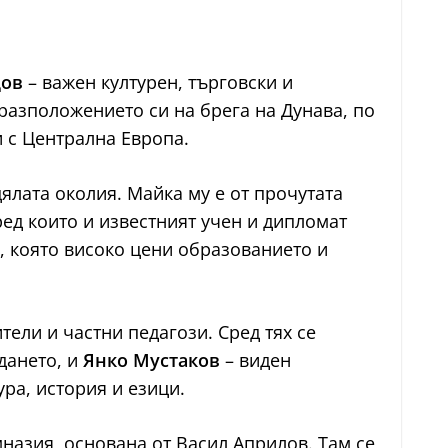
ов
– важен културен, търговски и
 разположението си на брега на Дунава, по
и с Централна Европа.
ялата околия. Майка му е от прочутата
ред които и известният учен и дипломат
, която високо цени образованието и
ели и частни педагози. Сред тях се
дането, и
Янко Мустаков
– виден
ра, история и езици.
назия, основана от Васил Априлов. Там се