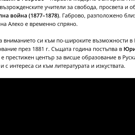
възрожденските учители за свобода, просвета и о
лна война (1877–1878)
. Габрово, разположено близ
 на Алеко е временно спряно.
 вниманието си към по-широките възможности в 
вание през 1881 г. Същата година постъпва в
Юри
е е престижен център за висше образование в Руск
и с интереса си към литературата и изкуствата.