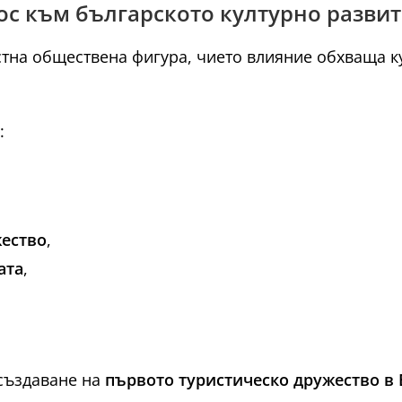
нос към българското културно разви
остна обществена фигура, чието влияние обхваща к
:
жество
,
ата
,
 създаване на
първото туристическо дружество в