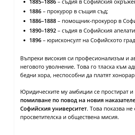
1885–1886
– съдия в Софийския окръжен
1886
– прокурор в същия съд;
1886–1888
– помощник-прокурор в Софи
1890–1892
– съдия в Софийския апелати
1896
– юрисконсулт на Софийското град
Въпреки високия си професионализъм и ав
неговото уволнение. Това го тласка към ад
бедни хора, неспособни да платят хонорар
Юридическите му амбиции се простират и 
помилване по повод на новия наказател
Софийския университет
. Това показва не
просветителска и обществена мисия.