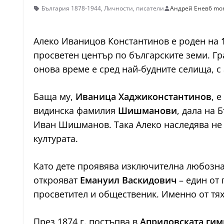
България 1878-1944
,
Личности
,
писатели
Андрей Енев
6 mo
Алеко Иваницов Константинов е роден на
просветен център по българските земи. Гр
онова време е сред най-будните селища, с
Баща му,
Иваница Хаджиконстантинов
, 
видинска фамилия
Шишманови
, дала на 
Иван Шишманов. Така Алеко наследява не 
културата.
Като дете проявява изключителна любознат
открояват
Емануил Васкидович
– един от 
просветител и общественик. Именно от тях
През 1874 г. постъпва в
Априловската гим