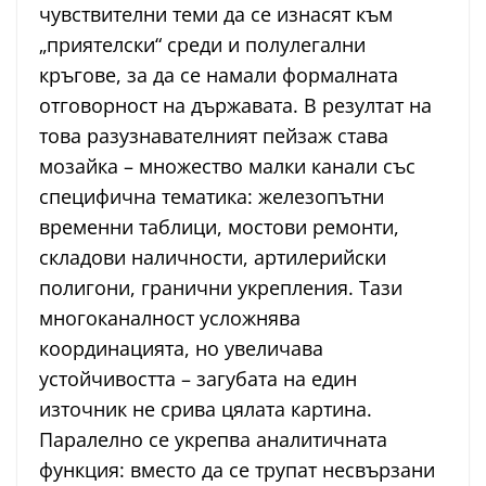
чувствителни теми да се изнасят към
„приятелски“ среди и полулегални
кръгове, за да се намали формалната
отговорност на държавата. В резултат на
това разузнавателният пейзаж става
мозайка – множество малки канали със
специфична тематика: железопътни
временни таблици, мостови ремонти,
складови наличности, артилерийски
полигони, гранични укрепления. Тази
многоканалност усложнява
координацията, но увеличава
устойчивостта – загубата на един
източник не срива цялата картина.
Паралелно се укрепва аналитичната
функция: вместо да се трупат несвързани