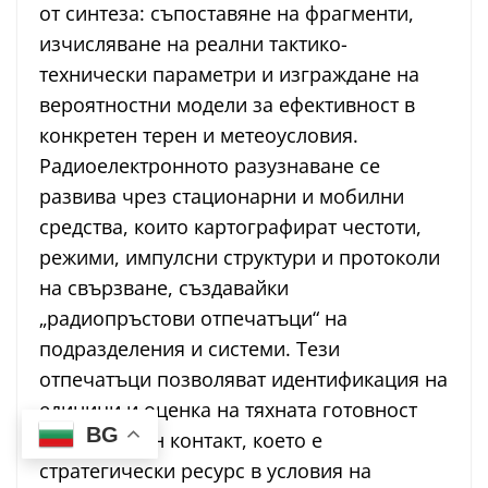
от синтеза: съпоставяне на фрагменти,
изчисляване на реални тактико-
технически параметри и изграждане на
вероятностни модели за ефективност в
конкретен терен и метеоусловия.
Радиоелектронното разузнаване се
развива чрез стационарни и мобилни
средства, които картографират честоти,
режими, импулсни структури и протоколи
на свързване, създавайки
„радиопръстови отпечатъци“ на
подразделения и системи. Тези
отпечатъци позволяват идентификация на
единици и оценка на тяхната готовност
BG
без визуален контакт, което е
стратегически ресурс в условия на