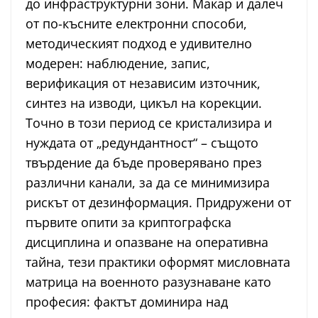
до инфраструктурни зони. Макар и далеч
от по-късните електронни способи,
методическият подход е удивително
модерен: наблюдение, запис,
верификация от независим източник,
синтез на изводи, цикъл на корекции.
Точно в този период се кристализира и
нуждата от „редундантност“ – същото
твърдение да бъде проверявано през
различни канали, за да се минимизира
рискът от дезинформация. Придружени от
първите опити за криптографска
дисциплина и опазване на оперативна
тайна, тези практики оформят мисловната
матрица на военното разузнаване като
професия: фактът доминира над