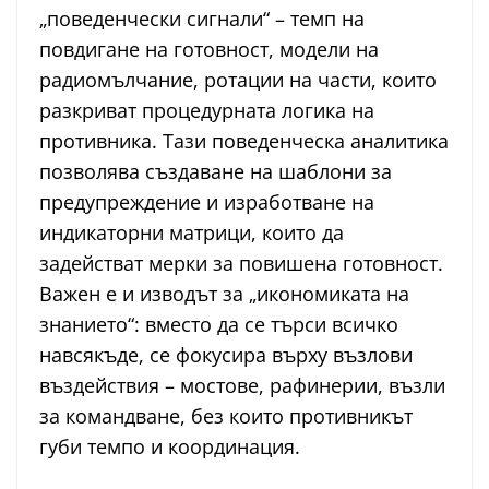
„поведенчески сигнали“ – темп на
повдигане на готовност, модели на
радиомълчание, ротации на части, които
разкриват процедурната логика на
противника. Тази поведенческа аналитика
позволява създаване на шаблони за
предупреждение и изработване на
индикаторни матрици, които да
задействат мерки за повишена готовност.
Важен е и изводът за „икономиката на
знанието“: вместо да се търси всичко
навсякъде, се фокусира върху възлови
въздействия – мостове, рафинерии, възли
за командване, без които противникът
губи темпо и координация.