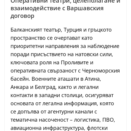
Оперативни театри, целеполагане и
взаимодействие с Варшавския
договор
Балканският театър, Турция и гръцкото
пространство се очертават като
приоритетни направления за наблюдение
поради присъствието на натовски сили,
ключовата роля на Проливите и
оперативната свързаност с Черноморския
басейн. Военните аташати в Атина,
Анкара и Белград, както и легални
контакти в западни столици, осигуряват
основата от легална информация, която
се допълва от агентурни канали с
тематична насоченост – логистика, ПВО,
авиационна инфраструктура, флотски