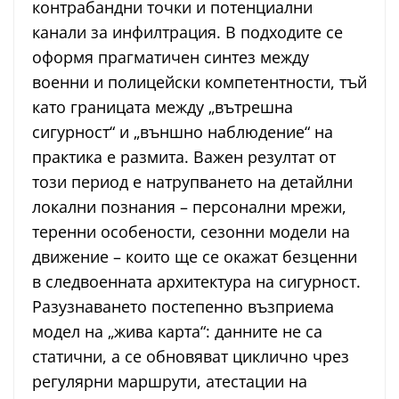
контрабандни точки и потенциални
канали за инфилтрация. В подходите се
оформя прагматичен синтез между
военни и полицейски компетентности, тъй
като границата между „вътрешна
сигурност“ и „външно наблюдение“ на
практика е размита. Важен резултат от
този период е натрупването на детайлни
локални познания – персонални мрежи,
теренни особености, сезонни модели на
движение – които ще се окажат безценни
в следвоенната архитектура на сигурност.
Разузнаването постепенно възприема
модел на „жива карта“: данните не са
статични, а се обновяват циклично чрез
регулярни маршрути, атестации на