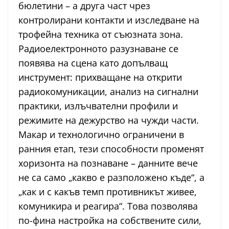
бюлетини – а друга част чрез
контролирани контакти и изследване на
трофейна техника от съюзната зона.
Радиоелектронното разузнаване се
появява на сцена като допълващ
инструмент: прихващане на открити
радиокомуникации, анализ на сигнални
практики, излъчвателни профили и
режимите на дежурство на чужди части.
Макар и технологично ограничени в
ранния етап, тези способности променят
хоризонта на познаване – данните вече
не са само „какво е разположено къде“, а
„как и с какъв темп противникът живее,
комуникира и реагира“. Това позволява
по-фина настройка на собствените сили,