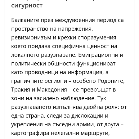
сигурност
Балканите през междувоенния период са
пространство на напрежения,
ревизионизъм и крехки споразумения,
което придава специфична ценност на
локалното разузнаване. Емиграционни и
политически общности функционират
като проводници на информация, а
граничните региони – особено Родопите,
Тракия и Македония – се превръщат в
зони на засилено наблюдение. Тук
разузнаването изпълнява двойна роля: от
една страна, следи за дислокации и
укрепления на съседни армии, от друга –
картографира нелегални маршрути,