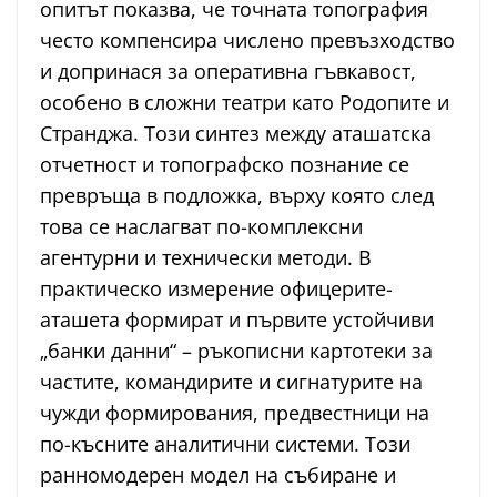
опитът показва, че точната топография
често компенсира числено превъзходство
и допринася за оперативна гъвкавост,
особено в сложни театри като Родопите и
Странджа. Този синтез между аташатска
отчетност и топографско познание се
превръща в подложка, върху която след
това се наслагват по-комплексни
агентурни и технически методи. В
практическо измерение офицерите-
аташета формират и първите устойчиви
„банки данни“ – ръкописни картотеки за
частите, командирите и сигнатурите на
чужди формирования, предвестници на
по-късните аналитични системи. Този
ранномодерен модел на събиране и