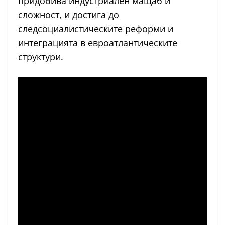
придобива индустриален мащаб и
сложност, и достига до
следсоциалистическите реформи и
интеграцията в евроатлантическите
структури.