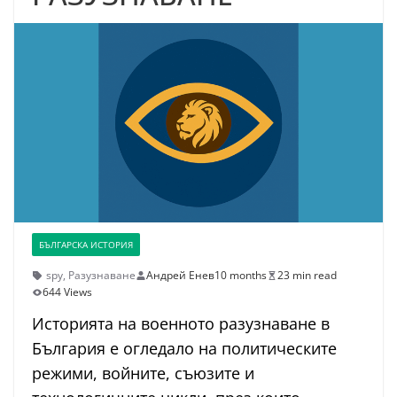
БЪЛГАРСКА ИСТОРИЯ
spy
,
Разузнаване
Андрей Енев
10 months
23 min read
644 Views
Историята на военното разузнаване в
България е огледало на политическите
режими, войните, съюзите и