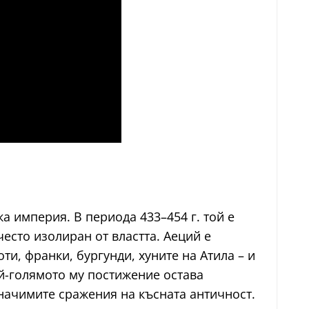
а империя. В периода 433–454 г. той е
често изолиран от властта. Аеций е
и, франки, бургунди, хуните на Атила – и
й-голямото му постижение остава
-значимите сражения на късната античност.