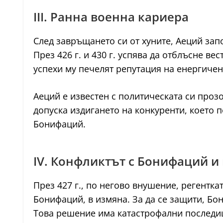
III. Ранна военна кариера
След завръщането си от хуните, Аеций зап
През 426 г. и 430 г. успява да отблъсне ве
успехи му печелят репутация на енергиче
Аеций е известен с политическата си проз
допуска издигането на конкуренти, което 
Бонифаций.
IV. Конфликтът с Бонифаций и
През 427 г., по негово внушение, регентка
Бонифаций, в измяна. За да се защити, Бо
Това решение има катастрофални последиц