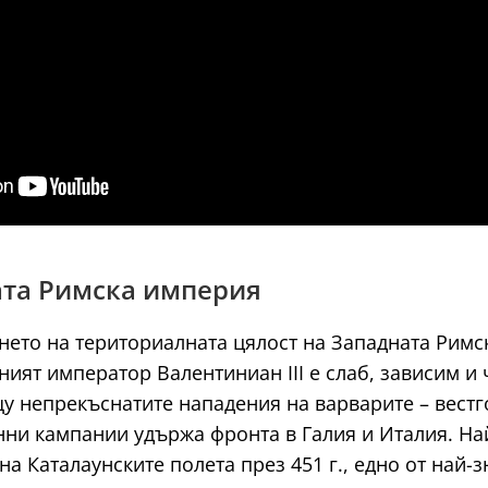
ната Римска империя
ето на териториалната цялост на Западната Римск
ият император Валентиниан III е слаб, зависим и 
у непрекъснатите нападения на варварите – вестгот
нни кампании удържа фронта в Галия и Италия. На
на Каталаунските полета през 451 г., едно от най