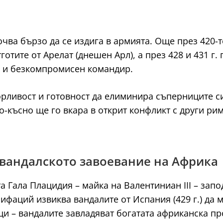
очва бързо да се издига в армията. Още през 420-т
стготите от Арелат (днешен Арл), а през 428 и 431 г
н и безкомпромисен командир.
орливост и готовност да елиминира съперниците си
по-късно ще го вкара в открит конфликт с други р
 вандалското завоевание на Африка
та Гала Плацидия – майка на Валентиниан III – за
нифаций извиква вандалите от Испания (429 г.) да
и – вандалите завладяват богатата африканска пр