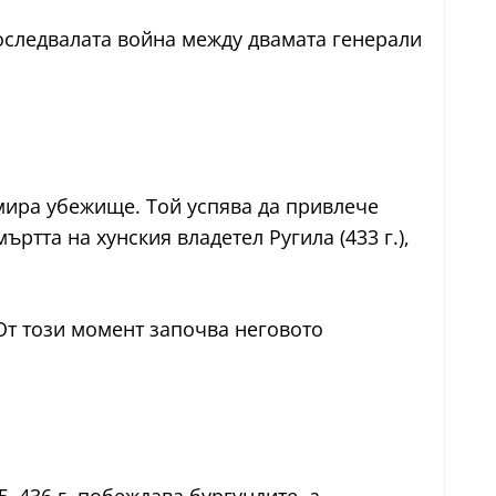
оследвалата война между двамата генерали
амира убежище. Той успява да привлече
ртта на хунския владетел Ругила (433 г.),
 От този момент започва неговото