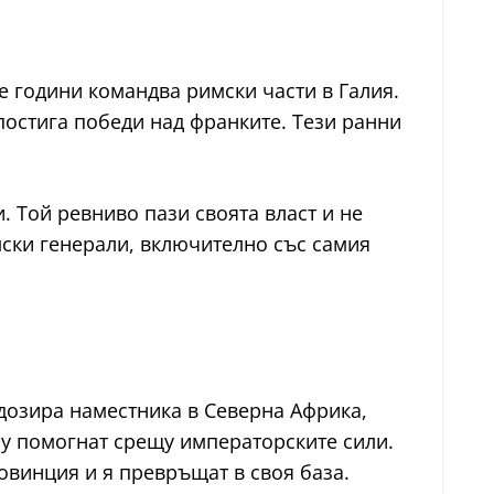
е години командва римски части в Галия.
. постига победи над франките. Тези ранни
. Той ревниво пази своята власт и не
имски генерали, включително със самия
подозира наместника в Северна Африка,
 му помогнат срещу императорските сили.
овинция и я превръщат в своя база.