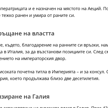
ператрицата и е назначен на мястото на Аеций. П
 тежко ранен и умира от раните си.
връщане на властта
е, където, благодарение на ранните си връзки, н
 в Италия, за да възстанови позициите си. След смъ
ението на императорския двор.
високата почетна титла в Империята – и за консул.
рия, което продължава близо две десетилетия.
изиране на Галия