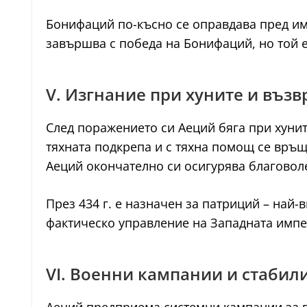
Бонифаций по-късно се оправдава пред им
завършва с победа на Бонифаций, но той е
V. Изгнание при хуните и въз
След поражението си Аеций бяга при хунит
тяхната подкрепа и с тяхна помощ се връща
Аеций окончателно си осигурява благовол
През 434 г. е назначен за патриций – най-
фактическо управление на Западната импе
VI. Военни кампании и стабил