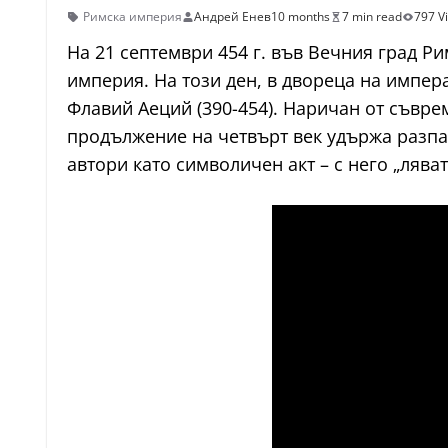
Римска империя
Андрей Енев
10 months
7 min read
797 V
На 21 септември 454 г. във Вечния град Р
империя. На този ден, в двореца на импер
Флавий Аеций (390-454). Наричан от съврем
продължение на четвърт век удържа разпа
автори като символичен акт – с него „лява