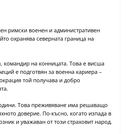
ажен римски военен и административен
йто охранява северната граница на
, командир на конницата. Това е висша
Аеций е подготвян за военна кариера –
токрация той получава и добро
та.
 години. Това преживяване има решаващо
яхното доверие. По-късно, когато изпада в
зник и уважаван от този страховит народ.