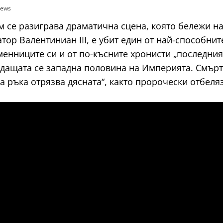
iews
им се разиграва драматична сцена, която бележи н
атор Валентиниан III, е убит един от най-способн
енниците си и от по-късните хронисти „последният
дащата се западна половина на Империята. Смъртт
та ръка отрязва дясната“, както пророчески отбел