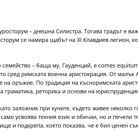
Дуросторум – днешна Силистра. Тогава градът е в
торум се намира щабът на XI Клавдиев легион, ко
семейство – баща му, Гауденций, е comes equitum
то сред римската военна аристокрация. От малък 
ане на оръжие. По традиция на късноримската арис
а граматика, реторика и основи на юриспруденция
 като заложник при хуните, където живее няколко
само усвоява техния език и обичаи, но и печели т
ще и подкрепа, което показва, че е бил ценен съю