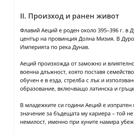
II. Произход и ранен живот
Флавий Аеций е роден около 395–396 г. в 
център на провинция Долна Мизия. В Дурос
Империята по река Дунав.
Аеций произхожда от заможно и влиятелно 
военна длъжност, която поставя семейство
обучен е в езда, стрелба с лък и използв
образование, включващо латинска и гръцк
В младежките си години Аеций е изпратен
значение за бъдещата му кариера – той не 
немилост, именно при хуните намира убежи