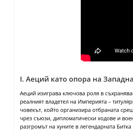
I. Аеций като опора на Запад
Аеций изиграва ключова роля в съхраняван
реалният владетел на Империята – титулярн
човекът, който организира отбраната срещ
чрез съюзи, дипломатически ходове и вое
разгромът на хуните в легендарната Битка 