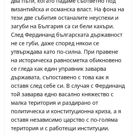
два пъти, когато падаме съответно под
византийска и османска власт. На фона на
тези две събития останалите неуспехи и
загуби на България са си бели кахъри.
След Фердинанд българската държавност
не се губи, даже според някои се
утвърждава като по-силна. При правене
на историческа равносметка обикновено
се гледа как един управник заварва
държавата, съпоставено с това как я
оставя след себе си. В случая с Фердинанд
той заварва едно васално княжество с
малка територия и раздирано от
политическа и конституционна криза, а я
оставя независимо царство с по-голяма
територия и с работещи институции.