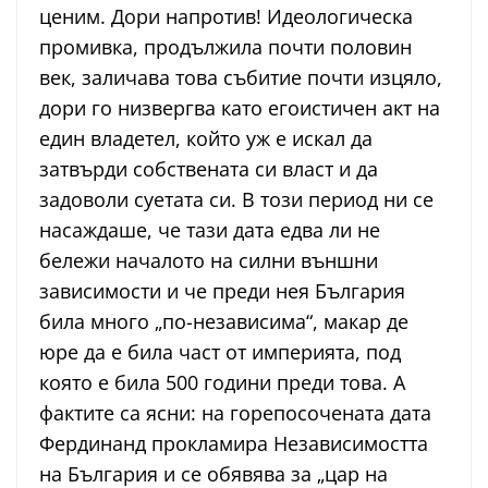
ценим. Дори напротив! Идеологическа
промивка, продължила почти половин
век, заличава това събитие почти изцяло,
дори го низвергва като егоистичен акт на
един владетел, който уж е искал да
затвърди собствената си власт и да
задоволи суетата си. В този период ни се
насаждаше, че тази дата едва ли не
бележи началото на силни външни
зависимости и че преди нея България
била много „по-независима“, макар де
юре да е била част от империята, под
която е била 500 години преди това. А
фактите са ясни: на горепосочената дата
Фердинанд прокламира Независимостта
на България и се обявява за „цар на