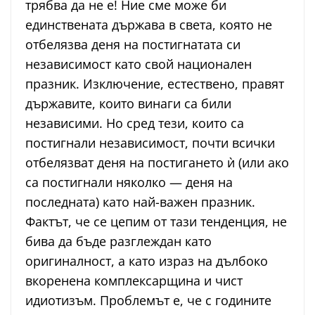
трябва да не е! Ние сме може би
единствената държава в света, която не
отбелязва деня на постигнатата си
независимост като свой национален
празник. Изключение, естествено, правят
държавите, които винаги са били
независими. Но сред тези, които са
постигнали независимост, почти всички
отбелязват деня на постигането ѝ (или ако
са постигнали няколко — деня на
последната) като най-важен празник.
Фактът, че се цепим от тази тенденция, не
бива да бъде разглеждан като
оригиналност, а като израз на дълбоко
вкоренена комплексарщина и чист
идиотизъм. Проблемът е, че с годините