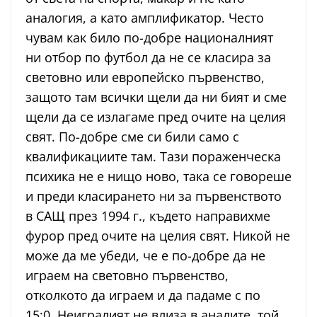
аналогия, а като амплификатор. Често
чувам как било по-добре националният
ни отбор по футбол да не се класира за
световно или европейско първенство,
защото там всички щели да ни бият и сме
щели да се излагаме пред очите на целия
свят. По-добре сме си били само с
квалификациите там. Тази пораженческа
психика не е нищо ново, така се говореше
и преди класирането ни за първенството
в САЩ през 1994 г., където направихме
фурор пред очите на целия свят. Никой не
може да ме убеди, че е по-добре да не
играем на световно първенство,
отколкото да играем и да падаме с по
15:0. Неигралият не влиза в аналите, той