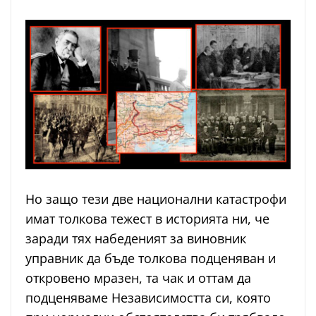
Но защо тези две национални катастрофи
имат толкова тежест в историята ни, че
заради тях набеденият за виновник
управник да бъде толкова подценяван и
откровено мразен, та чак и оттам да
подценяваме Независимостта си, която