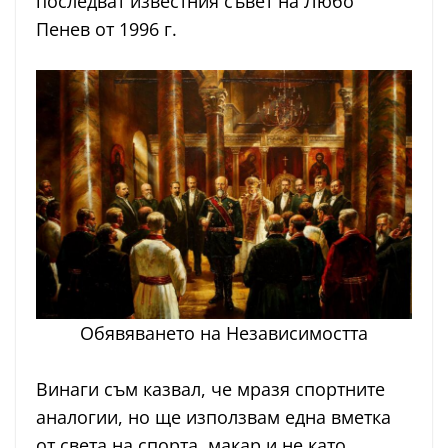
последват известния съвет на Любо
Пенев от 1996 г.
Обявяването на Независимостта
Винаги съм казвал, че мразя спортните
аналогии, но ще използвам една вметка
от света на спорта, макар и не като