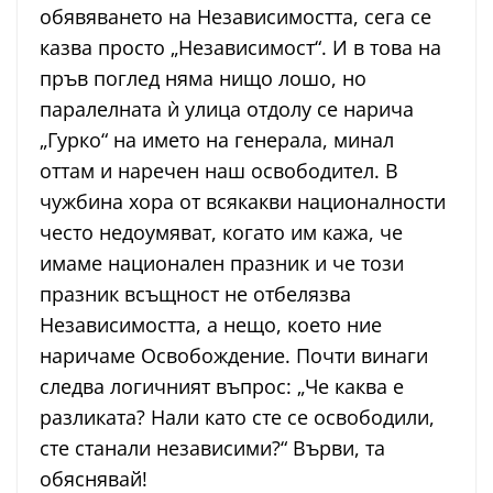
обявяването на Независимостта, сега се
казва просто „Независимост“. И в това на
пръв поглед няма нищо лошо, но
паралелната ѝ улица отдолу се нарича
„Гурко“ на името на генерала, минал
оттам и наречен наш освободител. В
чужбина хора от всякакви националности
често недоумяват, когато им кажа, че
имаме национален празник и че този
празник всъщност не отбелязва
Независимостта, а нещо, което ние
наричаме Освобождение. Почти винаги
следва логичният въпрос: „Че каква е
разликата? Нали като сте се освободили,
сте станали независими?“ Върви, та
обяснявай!