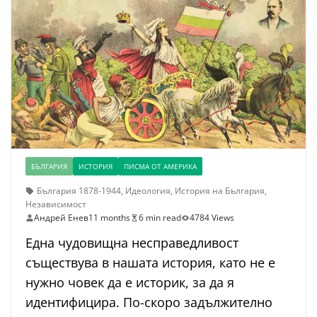
БЪЛГАРИЯ
ИСТОРИЯ
ПИСМА ОТ АМЕРИКА
България 1878-1944
,
Идеология
,
История на България
,
Независимост
Андрей Енев
11 months
6 min read
4784 Views
Една чудовищна несправедливост
съществува в нашата история, като не е
нужно човек да е историк, за да я
идентифицира. По-скоро задължително