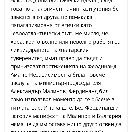
някакъв „социалистически идеал“, след
това по аналогичен начин тази утопия бе
заменена от друга, не по-малка,
папагализирана от всички като
„евроатлантически път“. Не мисля, че
хора, които волно или неволно работят за
ликвидирането на българския
суверенитет, имат право да съдят и
принизяват постиженията на Фердинанд.
Ама то Независимостта била повече
заслуга на министър-председателя
Александър Малинов, Фердинанд бил
само използвал момента да се облече в
титлата цар. И така да е. Без Фердинанд и
неговия манифест на Малинов и България
нямаше да им остава нищо друго освен да