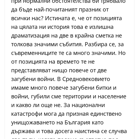
при нормални обстоятелства би трябвало
да бъде най-почитаният празник от
всички нас? Истината е, че от позицията
на цялата ни история това е излишна
драматизация на две в крайна сметка не
толкова значими събития. Разбира се, за
съвременниците те са много значими. Но
от позицията на времето те не
представляват нищо повече от две
загубени войни. В Средновековието
имаме много повече загубени битки и
войни, губили сме територии и население
и какво ли още не. За национални
катастрофи мога да призная единствено
унищожаването на България като
държава и това досега наистина се случва