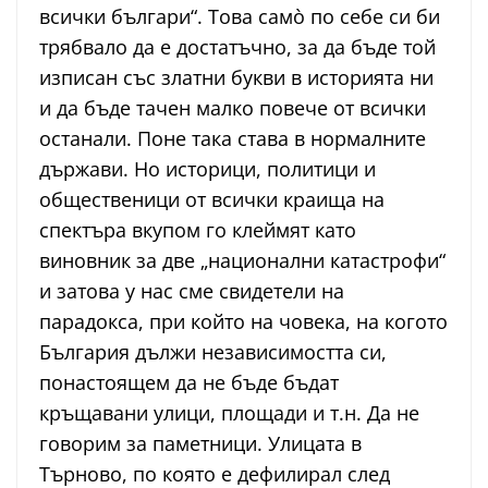
всички българи“. Това самò по себе си би
трябвало да е достатъчно, за да бъде той
изписан със златни букви в историята ни
и да бъде тачен малко повече от всички
останали. Поне така става в нормалните
държави. Но историци, политици и
общественици от всички краища на
спектъра вкупом го клеймят като
виновник за две „национални катастрофи“
и затова у нас сме свидетели на
парадокса, при който на човека, на когото
България дължи независимостта си,
понастоящем да не бъде бъдат
кръщавани улици, площади и т.н. Да не
говорим за паметници. Улицата в
Търново, по която е дефилирал след