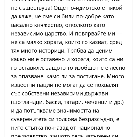
не съществува! Още по-идиотско е някой
да каже, че сме си били по-добре като
васално княжество, отколкото като
независимо царство. И повярвайте ми —
не са малко хората, които го казват, сред
тях много историци. Трябва да ценим
какво ни е оставено и хората, които са ни
го оставили, защото то изобщо не е лесно
за опазване, камо ли за постигане. Много
известни нации не могат да се похвалят
със собствени независими държави
(шотландци, баски, татари, чеченци и др.)
и да потъпкваме значимостта на
суверенитета си толкова безразсъдно, е
нито стъпка по-назад от национално
предателство, защото сега изтървем ли