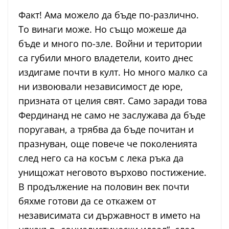
Факт! Ама можело да бъде по-различно.
То винаги може. Но също можеше да
бъде и много по-зле. Войни и територии
са губили много владетели, които днес
издигаме почти в култ. Но много малко са
ни извоювали независимост де юре,
призната от целия свят. Само заради това
Фердинанд не само не заслужава да бъде
поругаван, а трябва да бъде почитан и
празнуван, още повече че поколенията
след него са на косъм с лека ръка да
унищожат неговото върхово постижение.
В продължение на половин век почти
бяхме готови да се откажем от
независимата си държавност в името на