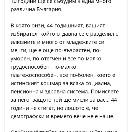
10 години ще се събудим в една много
различна България.
В която онзи, 44-годишният, вашият
избирател, който отдавна се е разделил с
илюзиите и много от младежките си
мечти, ще е още по-възрастен, по-
уморен, по-отегчен и все по-малко
трудоспособен, по-малко
платежоспособен, все по-болен, което е
истинският кошмар за всяка социална,
пенсионна и здравна система. Помислете
за него, защото той ще мисли за вас… 44
години не стигат, но лошото е, че
демографски и времето вече не е наше.