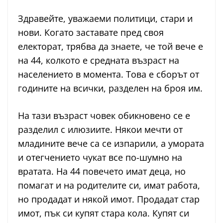
Здравейте, уважаеми политици, стари и
нови. Когато заставате пред своя
електорат, трябва да знаете, че той вече е
на 44, колкото е средната възраст на
населението в момента. Това е сборът от
годините на всички, разделен на броя им.
На тази възраст човек обикновено се е
разделил с илюзиите. Някои мечти от
младините вече са се изпарили, а умората
и отегчението чукат все по-шумно на
вратата. На 44 повечето имат деца, но
помагат и на родителите си, имат работа,
но продадат и някой имот. Продадат стар
имот, пък си купят стара кола. Купят си