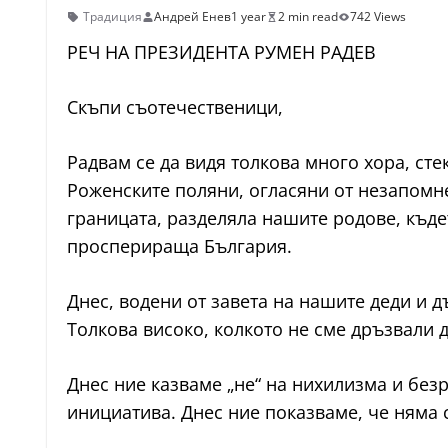
Традиция
Андрей Енев
1 year
2 min read
742 Views
РЕЧ НА ПРЕЗИДЕНТА РУМЕН РАДЕВ
Скъпи съотечественици,
Радвам се да видя толкова много хора, сте
Роженските поляни, огласяни от незапомн
границата, разделяла нашите родове, къде
просперираща България.
Днес, водени от завета на нашите деди и д
Толкова високо, колкото не сме дръзвали д
Днес ние казваме „не“ на нихилизма и безр
инициатива. Днес ние показваме, че няма 