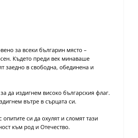
овено за всеки българин място –
есен. Където преди век минаваше
ят заедно в свободна, обединена и
 за да издигнем високо българския флаг.
издигнем вътре в сърцата си.
 опитите си да охулят и сломят тази
ност към род и Отечество.