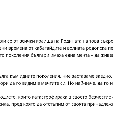
кли се от всички краища на Родината на това съкр
ени времена от кабагайдите и волната родопска п
то поколения българи имаха една мечта – да живе
ълга към идните поколения, ние заставаме заедно,
ори да го видим в мечтите си. Но най-вече, да го 
одието, които катастрофираха в своето безчестие с
сила, пред която да отстъпим от своята принадлеж