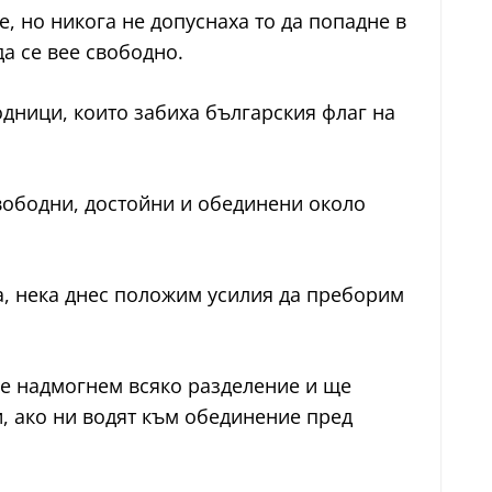
, но никога не допуснаха то да попадне в
а се вее свободно.
дници, които забиха българския флаг на
вободни, достойни и обединени около
да, нека днес положим усилия да преборим
ще надмогнем всяко разделение и ще
и, ако ни водят към обединение пред