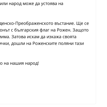
сили народ може да устоява на
нденско-Преображенското въстание. Ще се
лонът с българския флаг на Рожен. Защото
има. Затова искам да изкажа своята
сички, дошли на Роженските поляни тази
то на нашия народ!