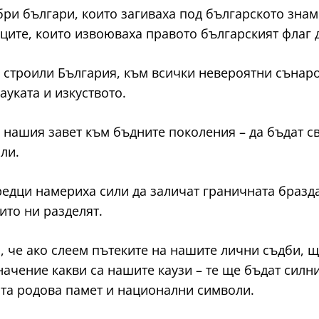
ри българи, които загиваха под българското знаме
ците, които извоюваха правото българският флаг д
 строили България, към всички невероятни сънаро
ауката и изкуството.
 нашия завет към бъдните поколения – да бъдат с
ли.
предци намериха сили да заличат граничната браз
ито ни разделят.
, че ако слеем пътеките на нашите лични съдби, 
ачение какви са нашите каузи – те ще бъдат силн
ата родова памет и национални символи.