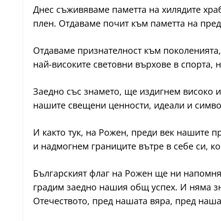
Днес съживяваме паметта на хилядите храб
плен. Отдаваме почит към паметта на пред
Отдаваме признателност към поколенията,
най-високите световни върхове в спорта, н
Заедно със знамето, ще издигнем високо и
нашите свещени ценности, идеали и симво
И както тук, на Рожен, преди век нашите 
и надмогнем границите вътре в себе си, ко
Българският флаг на Рожен ще ни напомня
градим заедно нашия общ успех. И няма зн
Отечеството, пред нашата вяра, пред наш