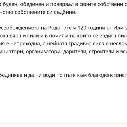
о буден, обединен и повярвал в своите собствени 
йнство собствените си съдбини.
Освобождението на Родопите и 120 години от Или
оха вяра и сили и в почит и на които се издига пи
я е непреходна, а нейната градивна сила е неслом
ициатори, организатори, дарители, строители и в
бединява и да ни води по пътя към благоденствие