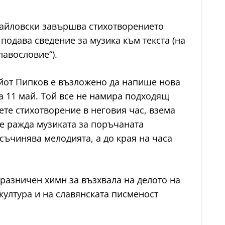
ихайловски завършва стихотворението
подава сведение за музика към текста (на
лавословие“).
айот Пипков е възложено да напише нова
а 11 май. Той все не намира подходящ
ете стихотворение в неговия час, взема
 се ражда музиката за поръчаната
съчинява мелодията, а до края на часа
празничен химн за възхвала на делото на
 култура и на славянската писменост