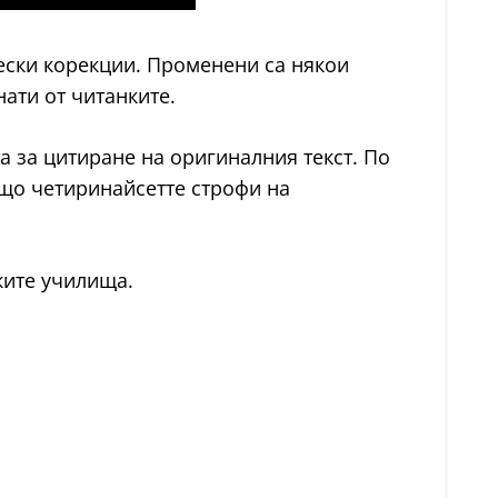
ески корекции. Променени са някои
ати от читанките.
а за цитиране на оригиналния текст. По
бщо четиринайсетте строфи на
ките училища.