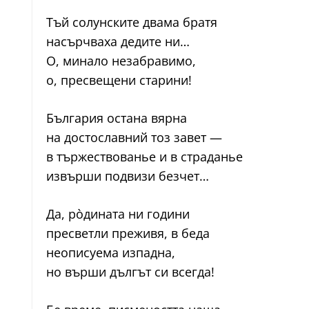
Тъй солунските двама братя
насърчваха дедите ни…
О, минало незабравимо,
о, пресвещени старини!
България остана вярна
на достославний тоз завет —
в тържествованье и в страданье
извърши подвизи безчет…
Да, ро̀дината ни години
пресветли преживя, в беда
неописуема изпадна,
но върши дългът си всегда!