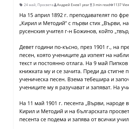
24 май
,
Просвета
Андрей Енев
1 year
3 min read
1137 Vie
На 15 април 1892 г. преподавателят по ф
„Кирил и Методий“ с първи стих „Върви, н
русенския учител г-н Божинов, който „твър
Девет години по-късно, през 1901 г., на 
песен, която учениците да изпеят на наб
текст и постоянно отлага. На 9 май Пипков
книжката му и се зачита. Преди да стигне 
ученическа песен. Взема тебешира и започ
учениците му я разучават и запяват. На у
На 11 май 1901 г. песента „Върви, народе 
Кирил и Методий и на българската просвета
песента се подема и запява от всички учил