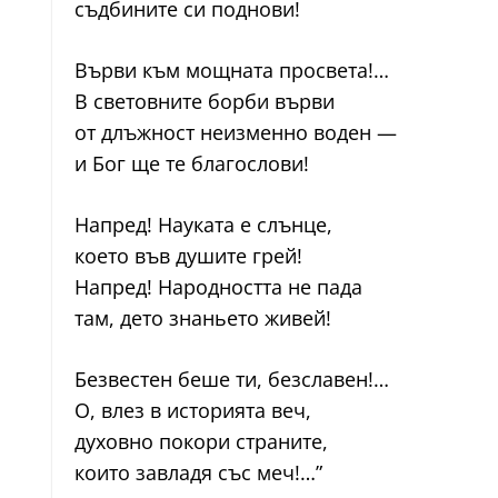
съдбините си поднови!
Върви към мощната просвета!…
В световните борби върви
от длъжност неизменно воден —
и Бог ще те благослови!
Напред! Науката е слънце,
което във душите грей!
Напред! Народността не пада
там, дето знаньето живей!
Безвестен беше ти, безславен!…
О, влез в историята веч,
духовно покори страните,
които завладя със меч!…”