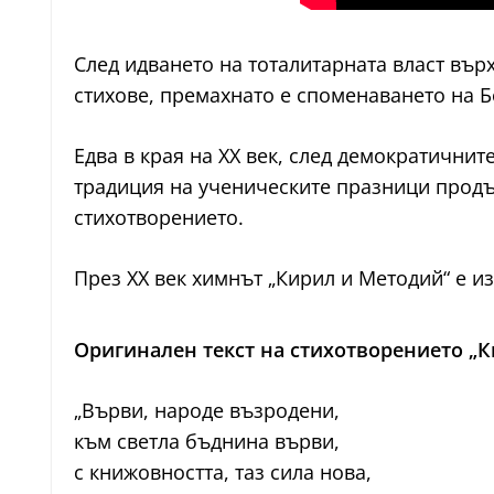
След идването на тоталитарната власт вър
стихове, премахнато е споменаването на Б
Едва в края на XX век, след демократичнит
традиция на ученическите празници продъ
стихотворението.
През XX век химнът „Кирил и Методий“ е и
Оригинален текст на стихотворението „
„Върви, народе възродени,
към светла бъднина върви,
с книжовността, таз сила нова,