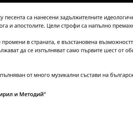
ху песента са нанесени задължителните идеологич
ога и апостолите. Цели строфи са напълно премахн
е промени в страната, е възстановена възможностт
лжават да се изпълняват само първите шест от о
зпълняван от много музикални състави на българс
Кирил и Методий“