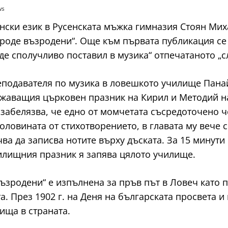
ws
ренски език в Русенската мъжка гимназия Стоян М
ароде възродени“. Още към първата публикация се 
де сполучливо поставил в музика“ отпечатаното „с
преподавателя по музика в ловешкото училище Пан
лижаващия църковен празник на Кирил и Методий н
 забелязва, че едно от момчетата съсредоточено ч
половината от стихотворението, в главата му вече
ва да записва нотите върху дъската. За 15 минути 
чилищния празник я запява цялото училище.
възродени“ е изпълнена за пръв път в Ловеч като 
. През 1902 г. на Деня на българската просвета и
ища в страната.