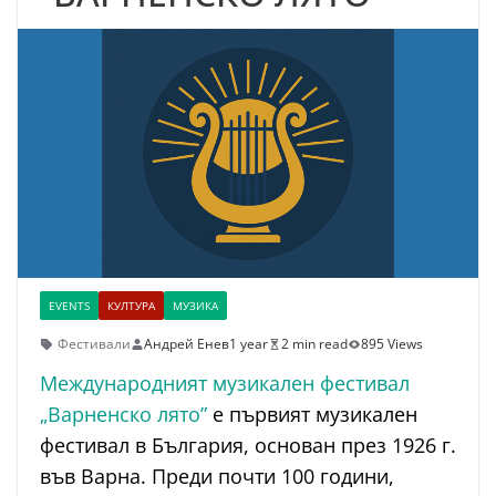
EVENTS
КУЛТУРА
МУЗИКА
Фестивали
Андрей Енев
1 year
2 min read
895 Views
Международният музикален фестивал
„Варненско лято”
е първият музикален
фестивал в България, основан през 1926 г.
във Варна. Преди почти 100 години,