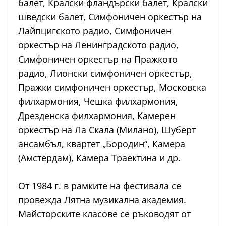
балет, Кралски фландърски балет, Кралски
шведски балет, Симфоничен оркестър на
Лайпцигското радио, Симфоничен
оркестър на Ленинградското радио,
Симфоничен оркестър на Пражкото
радио, Лионски симфоничен оркестър,
Пражки симфоничен оркестър, Московска
филхармония, Чешка филхармония,
Дрезденска филхармония, Камерен
оркестър на Ла Скала (Милано), Шуберт
ансамбъл, квартет „Бородин“, Камера
(Амстердам), Камера Траектина и др.
От 1984 г. в рамките на фестивала се
провежда Лятна музикална академия.
Майсторските класове се ръководят от