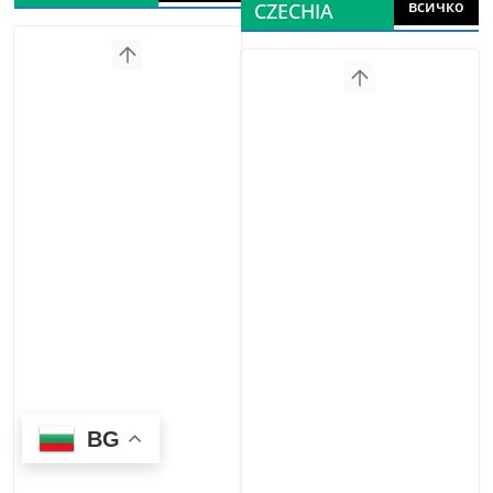
всичко
CZECHIA
BG