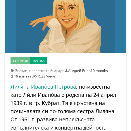
БЪЛГАРИЯ
МУЗИКА
Звезди
,
известните българи
Андрей Енев
10 months
19 min read
1523 Views
Лиля̀на Ивано̀ва Петро̀ва
, по-известна
като Лѝли Ивано̀ва е родена на 24 април
1939 г. в гр. Кубрат. Тя е кръстена на
починалата си по-голяма сестра Лиляна.
От 1961 г. развива непрекъсната
изпълнителска и концертна дейност,