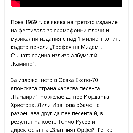
През 1969 г. се явява на третото издание
на фестивала за грамофонни плочи и
музикални издания с над 1 милион копия,
където печели „Трофея на Мидем“.
Същата година излиза албумът ѝ
„Камино“.
За изложението в Осака Експо-70
японската страна харесва песента
„Панаири“, но желае да пее Йорданка
Христова. Лили Иванова обаче не
разрешава друг да пее песента ѝ, в
резултат на което Тончо Русев и
директорът на „Златният Орфей“ Генко