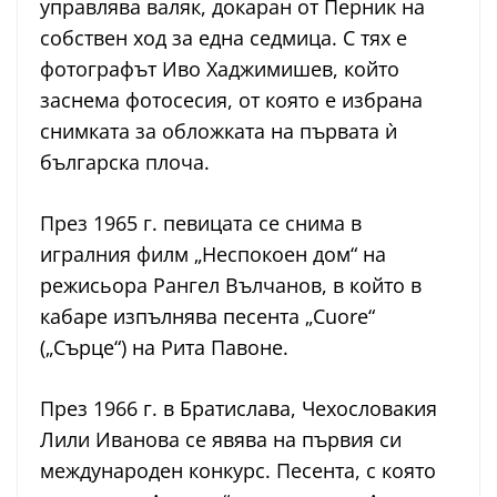
управлява валяк, докаран от Перник на
собствен ход за една седмица. С тях е
фотографът Иво Хаджимишев, който
заснема фотосесия, от която е избрана
снимката за обложката на първата ѝ
българска плоча.
През 1965 г. певицата се снима в
игралния филм „Неспокоен дом“ на
режисьора Рангел Вълчанов, в който в
кабаре изпълнява песента „Cuore“
(„Сърце“) на Рита Павоне.
През 1966 г. в Братислава, Чехословакия
Лили Иванова се явява на първия си
международен конкурс. Песента, с която