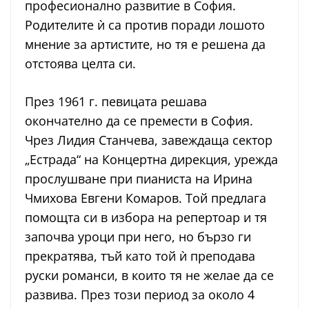
професионално развитие в София.
Родителите ѝ са против поради лошото
мнение за артистите, но тя е решена да
отстоява целта си.
През 1961 г. певицата решава
окончателно да се премести в София.
Чрез Лидия Станчева, завеждаща сектор
„Естрада“ на Концертна дирекция, урежда
прослушване при пианиста на Ирина
Чмихова Евгени Комаров. Той предлага
помощта си в избора на репертоар и тя
започва уроци при него, но бързо ги
прекратява, тъй като той ѝ преподава
руски романси, в които тя не желае да се
развива. През този период за около 4