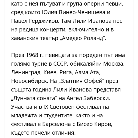
като с нея пътуват и група оперни певци,
сред които Юлия Винер-Ченишева и
Павел Герджиков. Там Лили Иванова пее
на редица концерти, включително и в
хаванския театър „Амедео Роланд“.
През 1968 г. певицата за пореден път има
голямо турне в СССР, обикаляйки Москва,
Ленинград, Киев, Рига, Алма Ата,
Новосибирск. На „Златния Орфей“ през
същата година Лили Иванова представя
„Лунната соната“ на Ангел Заберски.
Участва и в IX Световен фестивал на
младежта и студентите, както и на
фестивал в Барселона с Бисер Киров,
където печели отличия.