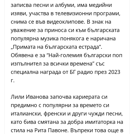
записва песни и албуми, има медийни
изяви, участва в телевизионни програми,
снима се във видеоклипове. В знак на
уважение за приноса си към българската
популярна музика понякога е наричана
„Примата на българската естрада“.
Обявена е за “Най-големия български поп
изпълнител за всички времена” със
специална награда от БГ радио през 2023
г.
Лили Иванова започва кариерата си
предимно с популярни за времето си
италиански, френски и други чужди песни,
като бива смятана за добра имитаторка на
стила на Рита Павоне. Въпреки това още в