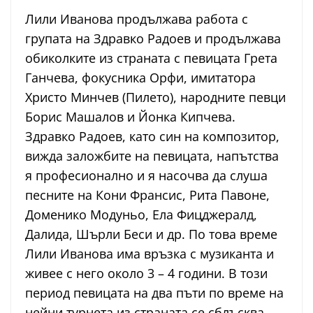
Лили Иванова продължава работа с
групата на Здравко Радоев и продължава
обиколките из страната с певицата Грета
Ганчева, фокусника Орфи, имитатора
Христо Минчев (Пилето), народните певци
Борис Машалов и Йонка Кипчева.
Здравко Радоев, като син на композитор,
вижда заложбите на певицата, напътства
я професионално и я насочва да слуша
песните на Кони Франсис, Рита Павоне,
Доменико Модуньо, Ела Фицджералд,
Далида, Шърли Беси и др. По това време
Лили Иванова има връзка с музиканта и
живее с него около 3 – 4 години. В този
период певицата на два пъти по време на
нейни турнета из страната се сблъсква