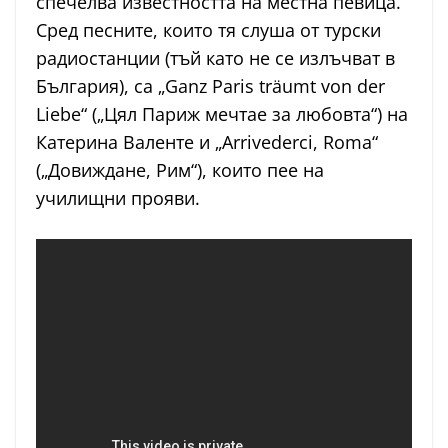
спечелва известността на местна певица.
Сред песните, които тя слуша от турски
радиостанции (тъй като не се излъчват в
България), са „Ganz Paris träumt von der
Liebe“ („Цял Париж мечтае за любовта“) на
Катерина Валенте и „Arrivederci, Roma“
(„Довиждане, Рим“), които пее на
училищни прояви.