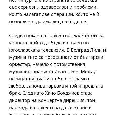
със сериозни здравословни проблеми,
които налагат две операции, които не ѝ
позволяват да има деца в бъдеще.
Следва покана от оркестър „Балкантон“ за
концерт, който да бъде излъчен по
югославската телевизия. В Белград Лили и
музикантите са посрещнати от български
оркестър, начело с потомствения
музикант, пианиста Иван Пеев. Между
певицата и пианиста бързо пламва
любов, започват връзка и той ѝ предлага
брак. След като Хачо Бояджиев става
директор на Концертна дирекция, той
нарежда на оркестъра да се върне в
България за турне в България, в което