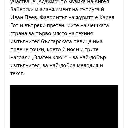
участва, е „Адажио“ по музика на Ангел
Заберски и аранжимент на съпруга ѝ
Иван Пеев. Фаворитът на журито е Карел
Гот и въпреки претенциите на чешката
страна за първо място на техния
изпълнител българската певица има
повече точки, което ѝ носи и трите
награди „Златен ключ“ – за най-добър
изпълнител, за най-добра мелодия и
текст.