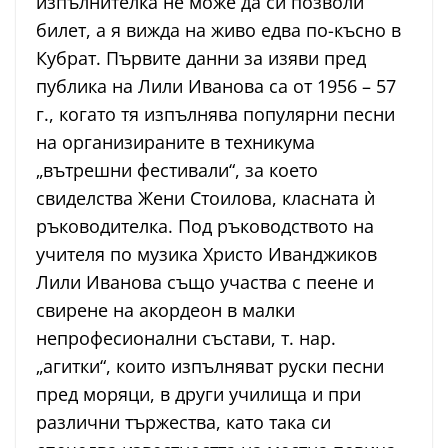
изпълнителка не може да си позволи
билет, а я вижда на живо едва по-късно в
Кубрат. Първите данни за изяви пред
публика на Лили Иванова са от 1956 – 57
г., когато тя изпълнява популярни песни
на организираните в техникума
„вътрешни фестивали“, за което
свиделства Жени Стоилова, класната ѝ
ръководителка. Под ръководството на
учителя по музика Христо Иванджиков
Лили Иванова също участва с пеене и
свирене на акордеон в малки
непрофесионални състави, т. нар.
„агитки“, които изпълняват руски песни
пред моряци, в други училища и при
различни тържества, като така си