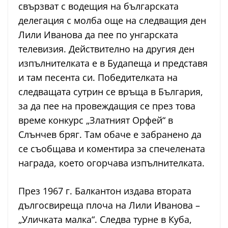
свързват с водещия на българската
делегация с молба още на следващия ден
Лили Иванова да пее по унгарската
телевизия. Действително на другия ден
изпълнителката е в Будапеща и представя
и там песента си. Победителката на
следващата сутрин се връща в България,
за да пее на провеждащия се през това
време конкурс „Златният Орфей“ в
Слънчев бряг. Там обаче е забранено да
се съобщава и коментира за спечелената
награда, което огорчава изпълнителката.
През 1967 г. Балкантон издава втората
дългосвиреща плоча на Лили Иванова –
„Уличката малка“. Следва турне в Куба,