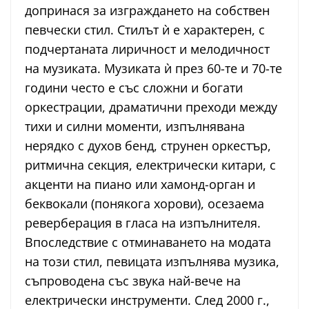
допринася за изграждането на собствен
певчески стил. Стилът ѝ е характерен, с
подчертаната лиричност и мелодичност
на музиката. Музиката ѝ през 60-те и 70-те
години често е със сложни и богати
оркестрации, драматични преходи между
тихи и силни моменти, изпълнявана
нерядко с духов бенд, струнен оркестър,
ритмична секция, електрически китари, с
акценти на пиано или хамонд-орган и
беквокали (понякога хорови), осезаема
реверберация в гласа на изпълнителя.
Впоследствие с отминаването на модата
на този стил, певицата изпълнява музика,
съпроводена със звука най-вече на
електрически инструменти. След 2000 г.,