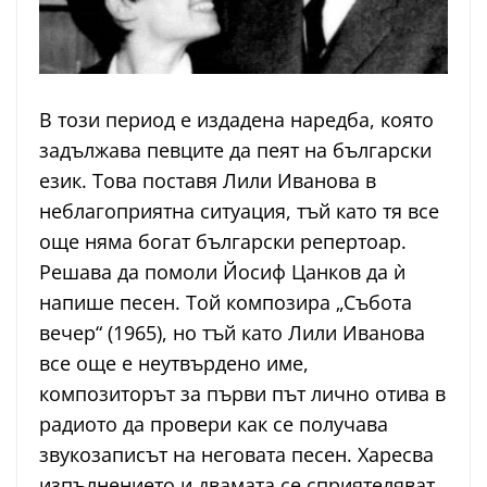
В този период е издадена наредба, която
задължава певците да пеят на български
език. Това поставя Лили Иванова в
неблагоприятна ситуация, тъй като тя все
още няма богат български репертоар.
Решава да помоли Йосиф Цанков да ѝ
напише песен. Той композира „Събота
вечер“ (1965), но тъй като Лили Иванова
все още е неутвърдено име,
композиторът за първи път лично отива в
радиото да провери как се получава
звукозаписът на неговата песен. Харесва
изпълнението и двамата се сприятеляват.