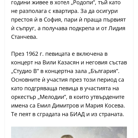
години живее в хотел „Родопи“, тъй като
не разполага с квартира. За да осигури
престоя ѝ в София, пари ѝ праща първият
ѝ съпруг, а получава подкрепа и от Лидия
Станчева.
През 1962 г. певицата е включена в
концерт на Вили Казасян и неговия състав
„Студио В“ в концертна зала „България“.
Основните ѝ участия през този период са
като подгряваща певица в участията на
оркестър „Мелодии“, в които утвърдените
имена са Емил Димитров и Мария Косева.
Те пеят в сградата на БИАД и из страната.