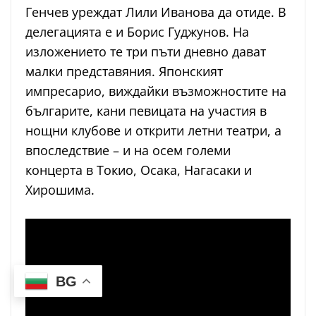
Генчев уреждат Лили Иванова да отиде. В
делегацията е и Борис Гуджунов. На
изложението те три пъти дневно дават
малки представяния. Японският
импресарио, виждайки възможностите на
българите, кани певицата на участия в
нощни клубове и открити летни театри, а
впоследствие – и на осем големи
концерта в Токио, Осака, Нагасаки и
Хирошима.
BG