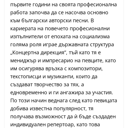
първите години на своята професионална
работа започва да се насочва основно
към български авторски песни. В
кариерата на повечето професионални
изпълнители от епохата на социализма
голяма роля играе държавната структура
„Концертна дирекция“, тъй като тя е
мениджър и импресарио на певците, като
им осигурява връзка с композитори,
текстописци и музиканти, които да
създават творчество за тях, а
едновременно и ги ангажира за участия.
По този начин веднага след като певицата
добива известна популярност, тя
получава възможност да ѝ бъде създаден
индивидуален репертоар, като това