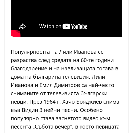
Популярността на Лили Иванова се
разраства след средата на 60-те години
благодарение и на навлизащата тогава в
дома на българина телевизия. Лили
Иванова и Емил Димитров са най-често
сниманите от телевизията български
певци. През 1964 г. Хачо Бояджиев снима
във Видин 3 нейни песни. Особено
популярно става заснетото видео към
песента „Събота вечер“, в което певицата