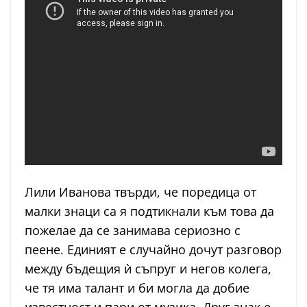
Лили Иванова твърди, че поредица от
малки знаци са я подтикнали към това да
пожелае да се занимава сериозно с
пеене. Единият е случайно дочут разговор
между бъдещия ѝ съпруг и негов колега,
че тя има талант и би могла да добие