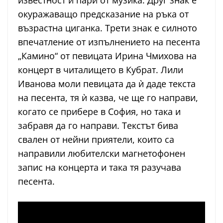
известност и пари от музика. Друг знак е
окуражаващо предсказание на ръка от
възрастна циганка. Трети знак е силното
впечатление от изпълнението на песента
„Камино“ от певицата Ирина Чмихова на
концерт в читалището в Кубрат. Лили
Иванова моли певицата да ѝ даде текста
на песента, тя ѝ казва, че ще го направи,
когато се прибере в София, но така и
забравя да го направи. Текстът бива
свален от нейни приятели, които са
направили любителски магнетофонен
запис на концерта и така тя разучава
песента.