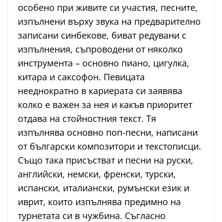
особено при живите си участия, песните,
изпълнени върху звука на предварително
записани синбекове, биват редувани с
изпълнения, съпроводени от няколко
инструмента – основно пиано, цигулка,
китара и саксофон. Певицата
нееднократно в кариерата си заявява
колко е важен за нея и какъв приоритет
отдава на стойностния текст. Тя
изпълнява основно поп-песни, написани
от български композитори и текстописци.
Също така присъстват и песни на руски,
английски, немски, френски, турски,
испански, италиански, румънски език и
иврит, които изпълнява предимно на
турнетата си в чужбина. Съгласно