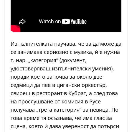
Изпълнителката научава, че за да може да
се занимава сериозно с музика, ѝ е нужна
т. нар. „категория“ (документ,
удостоверяващ изпълнителски умения),
поради което започва за около две
седмици да пее в цигански оркестър,
свирещ в ресторант в Кубрат, а след това
на прослушване от комисия в Русе
получава „трета категория“ за певица. По
това време тя осъзнава, че има глас за
сцена, което ѝ дава увереност да потърси