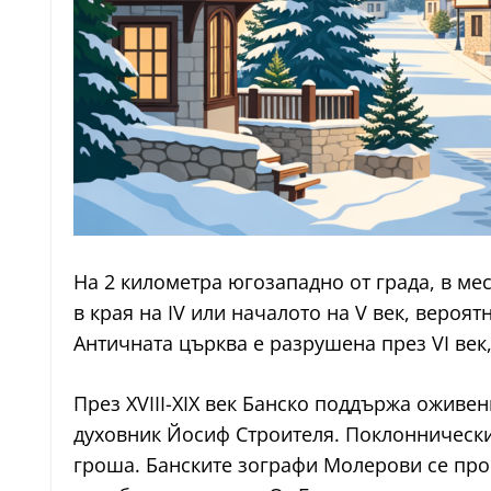
На 2 километра югозападно от града, в мес
в края на IV или началото на V век, вероят
Античната църква е разрушена през VI век,
През XVIII-XIX век Банско поддържа оживе
духовник Йосиф Строителя. Поклоннически 
гроша. Банските зографи Молерови се прос