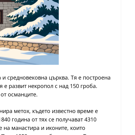
а и средновековна църква. Тя е построена
я е развит некропол с над 150 гроба.
 от османците.
нира метох, където известно време е
40 година от тях се получават 4310
е на манастира и иконите, които