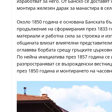
изработват за него. От Банско се доставят 
монтира железен дарак за манастира в сел
Около 1850 година е основана Банската б
продължение на сформирания през 1833 го
материали и работна сила за строежа и изп
общината влизат влиятелни представители 
оглавява борбата срещу гръцките църковни
По нейна инициатива през 1857 година се 
разпространяват се възрожденски вестниц
през 1850 година и монтирането на часов