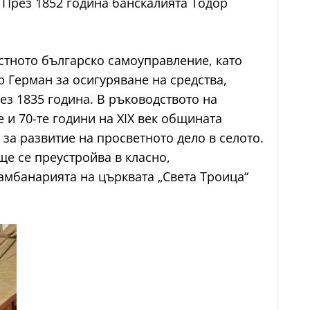
и. През 1852 година банскалията Тодор
стното българско самоуправление, като
 Герман за осигуряване на средства,
ез 1835 година. В ръководството на
 и 70-те години на XIX век общината
за развитие на просветното дело в селото.
е се преустройва в класно,
амбанарията на църквата „Света Троица“