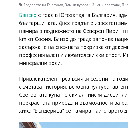
Градовете на България
,
Зимни курорти
,
Зимни спортове
,
Пи
Ба̀нско
е град в Югозападна България, адми
българщината. Днес градът е известен зиме
намира в подножието на Северен Пирин на 
km от София. Близо до града започва наци
задържане на снежната покривка от декемв
професионален и любителски ски спорт. И
минерални води.
Привлекателен през всички сезони на годин
съчетават история, вековна култура, авте
Световната купа по ски алпийски дисципли
прекрасната природа и възможности за раз
хижа “Бъндерица” се намира най-старото д