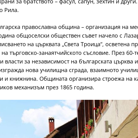
храни за братството – фасул, сапун, зехтин и друг
о Рила.
ългарска православна община – организация на ме
дина общоселски обществен съвет начело с Лазар
исването на църквата „Света Троица“, осветена пр
на търговско-занаятчийското съсловие. През 60-те
 власти за независимост на българската църква и 
изгражда нова училищна сграда, взаимното училищ
и и книжнина. Общината организира строежа на к
ников механизъм през 1865 година.