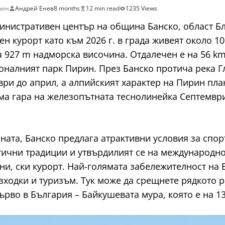
рин
Андрей Енев
8 months
12 min read
1235 Views
нистративен център на община Банско, област Бла
н курорт като към 2026 г. в града живеят около 1
927 m надморска височина. Отдалечен е на 56 km 
оналният парк Пирин. През Банско протича река Г
ри до април, а алпийският характер на Пирин пла
ма гара на железопътната теснолинейка Септемвр
ата, Банско предлага атрактивни условия за спорт,
нтични традиции и утвърдилият се на международн
ни, ски курорт. Най-голямата забележителност на
ходки и туризъм. Тук може да срещнете рядкото р
ърво в България – Байкушевата мура, която е на 1