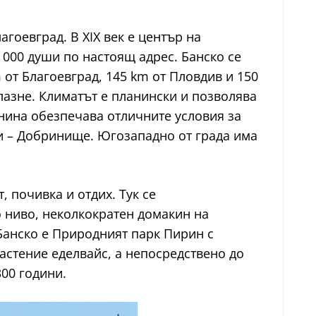
гоевград. В XIX век е център на
0 000 души по настоящ адрес. Банско се
от Благоевград, 145 km от Пловдив и 150
лазне. Климатът е планински и позволява
нина обезпечава отличните условия за
и – Добринище. Югозападно от града има
 почивка и отдих. Тук се
о ниво, неколкократен домакин на
 Банско е Природният парк Пирин с
астение еделвайс, а непосредствено до
300 години.