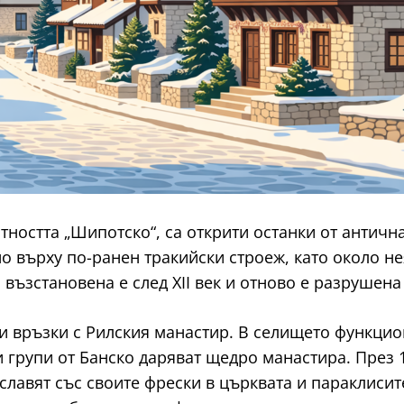
тността „Шипотско“, са открити останки от античн
но върху по-ранен тракийски строеж, като около не
 възстановена е след XII век и отново е разрушена
ни връзки с Рилския манастир. В селището функцио
групи от Банско даряват щедро манастира. През 18
лавят със своите фрески в църквата и параклисит