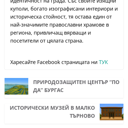
идентичност на града. Със своите изящни
куполи, богато изографисани интериори и
историческа стойност, тя остава един от
най-значимите православни храмове в
региона, привличащ вярващи и
посетители от цялата страна.
Харесайте Facebook страницата ни
ТУК
ПРИРОДОЗАЩИТЕН ЦЕНТЪР “ПО
ДА” БУРГАС
ИСТОРИЧЕСКИ МУЗЕЙ В МАЛКО
ТЪРНОВО