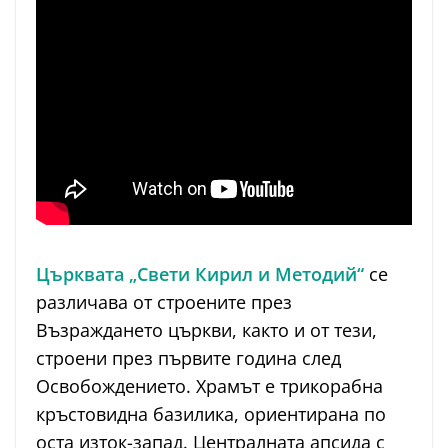
Църквата „Свети Кирил и Методий“
се
различава от строените през
Възраждането църкви, както и от тези,
строени през първите година след
Освобождението. Храмът е трикорабна
кръстовидна базилика, ориентирана по
оста изток-запад. Централната апсида с