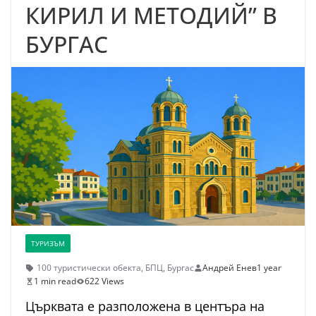
КИРИЛ И МЕТОДИЙ” В
БУРГАС
ТУРИЗЪМ
100 туристически обекта
,
БПЦ
,
Бургас
Андрей Енев
1 year
1 min read
622 Views
Църквата е разположена в центъра на