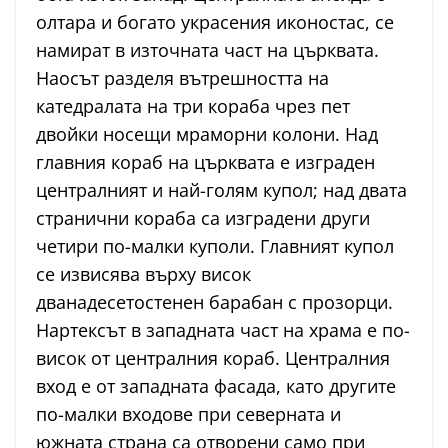
олтара и богато украсения иконостас, се
намират в източната част на църквата.
Наосът разделя вътрешността на
катедралата на три кораба чрез пет
двойки носещи мраморни колони. Над
главния кораб на църквата е изграден
централният и най-голям купол; над двата
странични кораба са изградени други
четири по-малки куполи. Главният купол
се извисява върху висок
дванадесетостенен барабан с прозорци.
Нартексът в западната част на храма е по-
висок от централния кораб. Централния
вход е от западната фасада, като другите
по-малки входове при северната и
южната страна са отворени само при