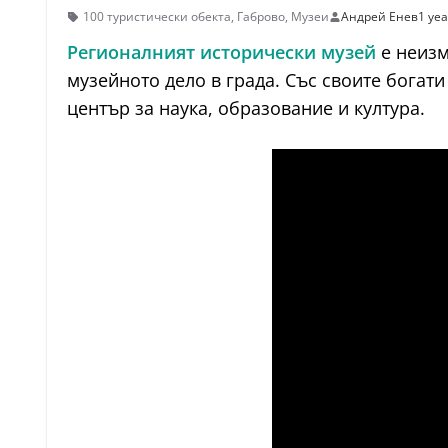
100 туристически обекта
,
Габрово
,
Музеи
Андрей Енев
1 yea
Регионалният исторически музей
е неизм
музейното дело в града. Със своите богати
център за наука, образование и култура.