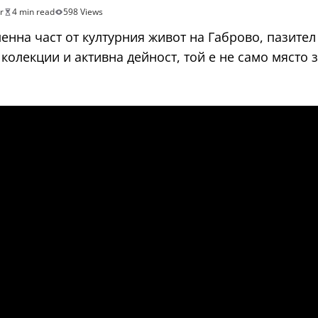
r
4 min read
598 Views
енна част от културния живот на Габрово, пазител
 колекции и активна дейност, той е не само място 