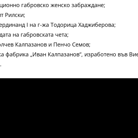
ционно габровско женско забраждане;
т Рилски;
Фердинанд I на г-жа Тодорица Хаджиберова;
дата на габровската чета;
лчев Калпазанов и Пенчо Семов;
 фабрика „Иван Калпазанов“, изработено във Виен
.