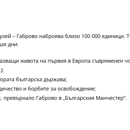
зей – Габрово наброява близо 100 000 единици. Т
ши дни:
оказващи живота на първия в Европа съвременен чо
);
тората българска държава;
дичество и борбите за освобождение;
, превърнало Габрово в „Българския Манчестер“.