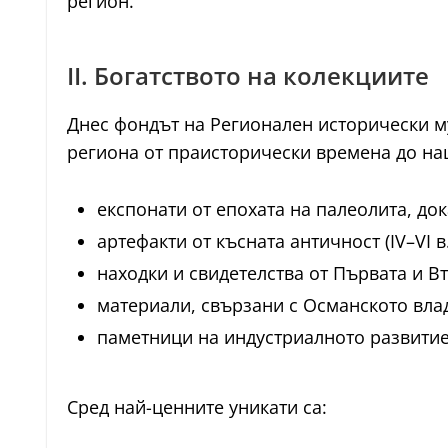
регион.
II. Богатството на колекциите
Днес фондът на Регионален исторически му
региона от праисторически времена до на
експонати от епохата на палеолита, д
артефакти от късната античност (IV–VI в.
находки и свидетелства от Първата и В
материали, свързани с Османското вла
паметници на индустриалното развитие
Сред най-ценните уникати са: