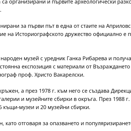
 са организирани и първите археологически разко
.
нирани за първи път в една от стаите на Априловс
ние на Историографското дружество официално е пр
и народен музей с уредник Ганка Рибарева и получа
стоянна експозиция с материали от Възраждането 
тнограф проф. Христо Вакарелски.
окръжен, а през 1978 г. към него се създава Дирек
алерии и музейните сбирки в окръга. През 1988 г.
 6 къщи-музеи и 20 музейни сбирки.
лен, като отговаря за опазването и популяризиране