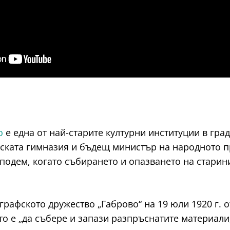
о
е една от най-старите културни институции в град
ловската гимназия и бъдещ министър на народното
подем, когато събирането и опазването на старин
рафското дружество „Габрово“ на 19 юли 1920 г. о
о е „да събере и запази разпръснатите материали