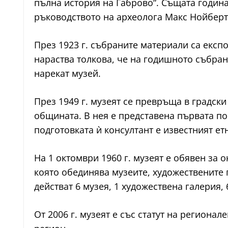
пълна история на Габрово“. Същата година
ръководството на археолога Макс Нойберт
През 1923 г. събраните материали са експо
нараства толкова, че на годишното събра
нарекат музей.
През 1949 г. музеят се превръща в градск
общината. В нея е представена първата по
подготовката ѝ консултант е известният е
На 1 октомври 1960 г. музеят е обявен за 
която обединява музеите, художествените г
действат 6 музея, 1 художествена галерия,
От 2006 г. музеят е със статут на региона