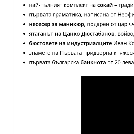
най-пълният комплект на
сокай
– тради
първата граматика
, написана от Неофи
несесер за маникюр
, подарен от цар 
ятаганът на Цанко Дюстабанов
, войво
бюстовете на индустриалците
Иван Ко
знамето на Първата придворна княжеска
първата българска
банкнота
от 20 лева