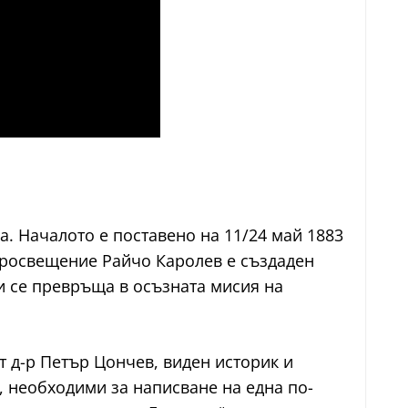
а. Началото е поставено на 11/24 май 1883
 просвещение Райчо Каролев е създаден
и се превръща в осъзната мисия на
т д-р Петър Цончев, виден историк и
, необходими за написване на една по-