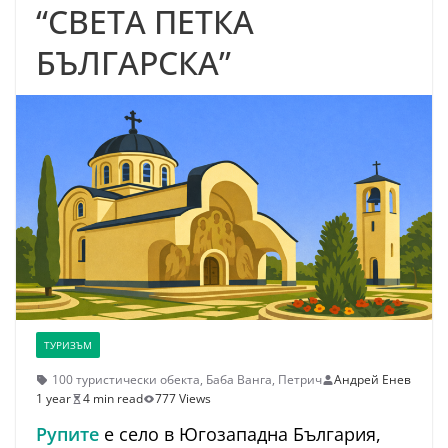
“СВЕТА ПЕТКА
БЪЛГАРСКА”
ТУРИЗЪМ
100 туристически обекта
,
Баба Ванга
,
Петрич
Андрей Енев
1 year
4 min read
777 Views
Рупите
е село в Югозападна България,