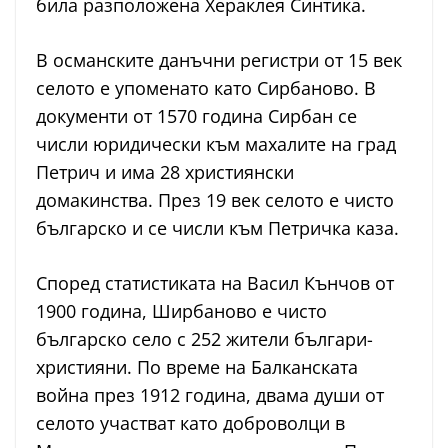
била разположена Хераклея Синтика.
В османските данъчни регистри от 15 век
селото е упоменато като Сирбаново. В
документи от 1570 година Сирбан се
числи юридически към махалите на град
Петрич и има 28 християнски
домакинства. През 19 век селото е чисто
българско и се числи към Петричка каза.
Според статистиката на Васил Кънчов от
1900 година, Ширбаново е чисто
българско село с 252 жители българи-
християни. По време на Балканската
война през 1912 година, двама души от
селото участват като доброволци в