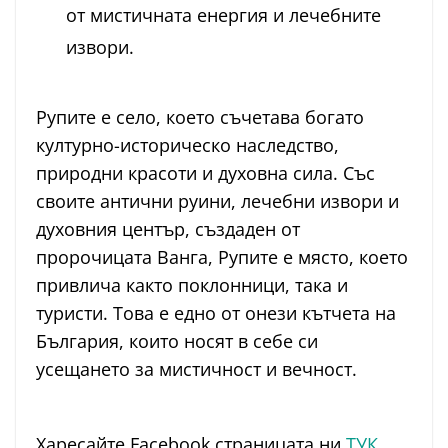
от мистичната енергия и лечебните
извори.
Рупите е село, което съчетава богато
културно-историческо наследство,
природни красоти и духовна сила. Със
своите антични руини, лечебни извори и
духовния център, създаден от
пророчицата Ванга, Рупите е място, което
привлича както поклонници, така и
туристи. Това е едно от онези кътчета на
България, които носят в себе си
усещането за мистичност и вечност.
Харесайте Facebook страницата ни
ТУК