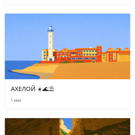
АХЕЛОЙ ☀️🌊⛱
1 year