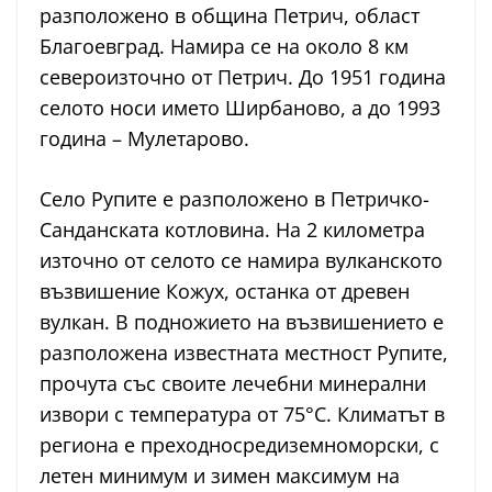
разположено в община Петрич, област
Благоевград. Намира се на около 8 км
североизточно от Петрич. До 1951 година
селото носи името Ширбаново, а до 1993
година – Мулетарово.
Село Рупите е разположено в Петричко-
Санданската котловина. На 2 километра
източно от селото се намира вулканското
възвишение Кожух, останка от древен
вулкан. В подножието на възвишението е
разположена известната местност Рупите,
прочута със своите лечебни минерални
извори с температура от 75°C. Климатът в
региона е преходносредиземноморски, с
летен минимум и зимен максимум на