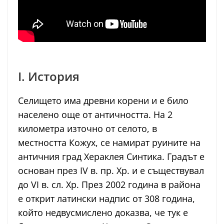
I. История
Селището има древни корени и е било
населено още от античността. На 2
километра източно от селото, в
местността Кожух, се намират руините на
античния град Хераклея Синтика. Градът е
основан през IV в. пр. Хр. и е съществувал
до VI в. сл. Хр. През 2002 година в района
е открит латински надпис от 308 година,
който недвусмислено доказва, че тук е