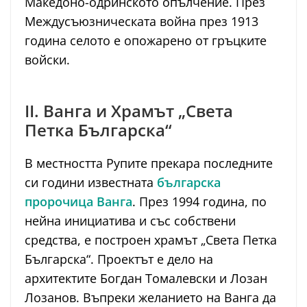
Македоно-одринското опълчение. През
Междусъюзническата война през 1913
година селото е опожарено от гръцките
войски.
II. Ванга и Храмът „Света
Петка Българска“
В местността Рупите прекара последните
си години известната
българска
пророчица Ванга
. През 1994 година, по
нейна инициатива и със собствени
средства, е построен храмът „Света Петка
Българска“. Проектът е дело на
архитектите Богдан Томалевски и Лозан
Лозанов. Въпреки желанието на Ванга да