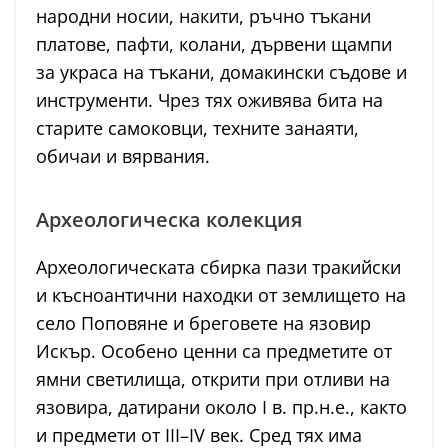
народни носии, накити, ръчно тъкани
платове, пафти, колани, дървени щампи
за украса на тъкани, домакински съдове и
инструменти. Чрез тях оживява бита на
старите самоковци, техните занаяти,
обичаи и вярвания.
Археологическа колекция
Археологическата сбирка пази тракийски
и късноантични находки от землището на
село Поповяне и бреговете на язовир
Искър. Особено ценни са предметите от
ямни светилища, открити при отливи на
язовира, датирани около I в. пр.н.е., както
и предмети от III–IV век. Сред тях има