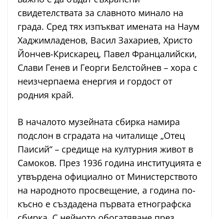
свидетелствата за славното минало на
града. Сред тях изпъкват имената на Наум
Хаджимладенов, Васил Захариев, Христо
Йончев-Крискарец, Павел Францалийски,
Слави Генев и Георги Белстойнев – хора с
неизчерпаема енергия и гордост от
родния край.
В началото музейната сбирка намира
подслон в сградата на читалище „Отец
Паисий“ – средище на културния живот в
Самоков. През 1936 година институцията е
утвърдена официално от Министерството
на народното просвещение, а година по-
късно е създадена първата етнографска
сбирка. С нейното обогатяване през