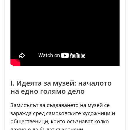
I. Идеята за музей: началото
на едно голямо дело
Замисълът за създаването на музей се
заражда сред самоковските художници и
общественици, които осъзнават колко
важно е да бъдат съхранени