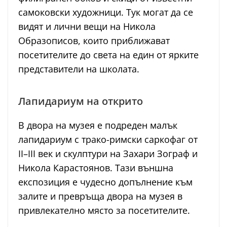
самоковски художници. Тук могат да се
видят и лични вещи на Никола
Образописов, които приближават
посетителите до света на един от ярките
представители на школата.
Лапидариум на открито
В двора на музея е подреден малък
лапидариум с трако-римски саркофаг от
II–III век и скулптури на Захари Зограф и
Никола Карастоянов. Тази външна
експозиция е чудесно допълнение към
залите и превръща двора на музея в
привлекателно място за посетителите.