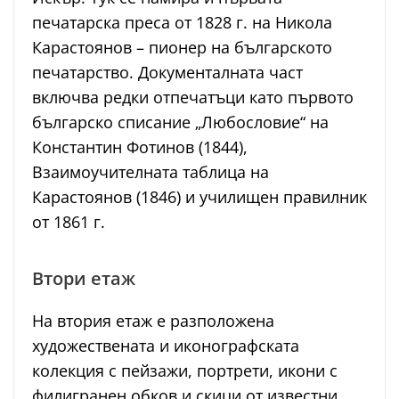
печатарска преса от 1828 г. на Никола
Карастоянов – пионер на българското
печатарство. Документалната част
включва редки отпечатъци като първото
българско списание „Любословие“ на
Константин Фотинов (1844),
Взаимоучителната таблица на
Карастоянов (1846) и училищен правилник
от 1861 г.
Втори етаж
На втория етаж е разположена
художествената и иконографската
колекция с пейзажи, портрети, икони с
филигранен обков и скици от известни