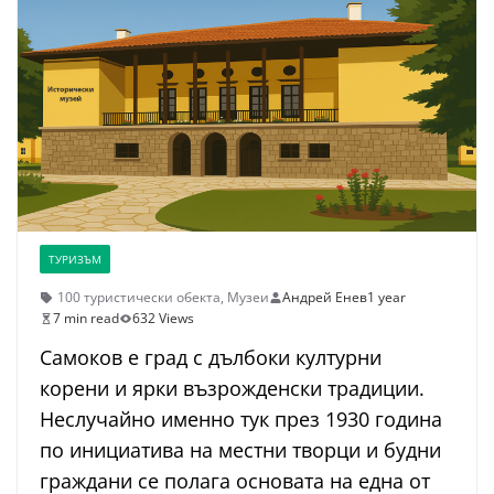
ТУРИЗЪМ
100 туристически обекта
,
Музеи
Андрей Енев
1 year
7 min read
632 Views
Самоков е град с дълбоки културни
корени и ярки възрожденски традиции.
Неслучайно именно тук през 1930 година
по инициатива на местни творци и будни
граждани се полага основата на една от