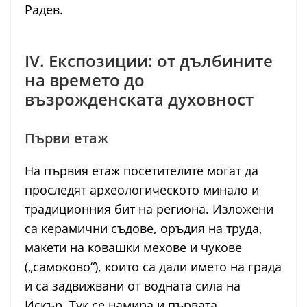
Радев.
IV. Експозиции: от дълбините
на времето до
възрожденската духовност
Първи етаж
На първия етаж посетителите могат да
проследят археологическото минало и
традиционния бит на региона. Изложени
са керамични съдове, оръдия на труда,
макети на ковашки мехове и чукове
(„самоково“), които са дали името на града
и са задвижвани от водната сила на
Искър. Тук се намира и първата