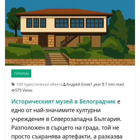
ТУРИЗЪМ
100 туристически обекта
Андрей Енев
1 year
7 min read
575 Views
Историческият музей в Белоградчик
е
едно от най-значимите културни
учреждения в Северозападна България.
Разположен в сърцето на града, той не
просто съхранява артефакти, а разказва