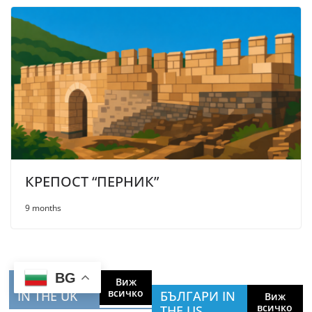
КРЕПОСТ “ПЕРНИК”
9 months
BG
БЪЛГАРИ
Виж
всичко
IN THE UK
БЪЛГАРИ IN
Виж
всичко
THE US