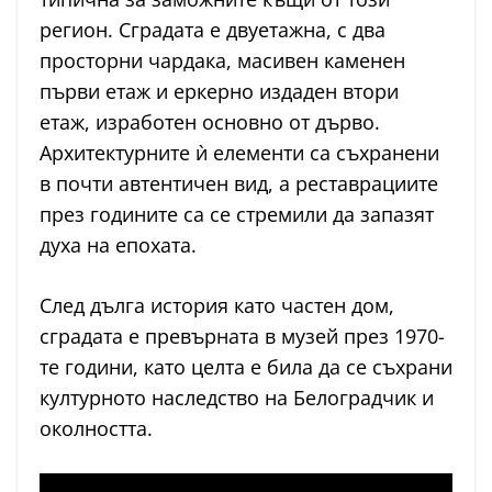
регион. Сградата е двуетажна, с два
просторни чардака, масивен каменен
първи етаж и еркерно издаден втори
етаж, изработен основно от дърво.
Архитектурните ѝ елементи са съхранени
в почти автентичен вид, а реставрациите
през годините са се стремили да запазят
духа на епохата.
След дълга история като частен дом,
сградата е превърната в музей през 1970-
те години, като целта е била да се съхрани
културното наследство на Белоградчик и
околността.