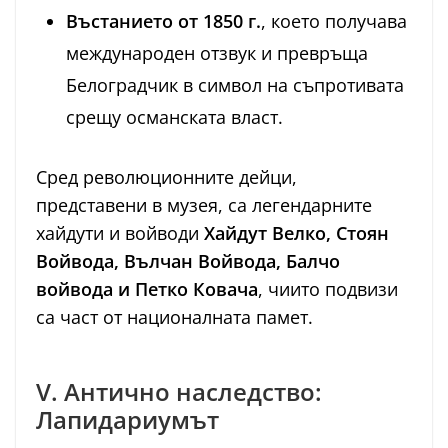
Въстанието от 1850 г.
, което получава
международен отзвук и превръща
Белоградчик в символ на съпротивата
срещу османската власт.
Сред революционните дейци,
представени в музея, са легендарните
хайдути и войводи
Хайдут Велко, Стоян
Войвода, Вълчан Войвода, Балчо
войвода и Петко Ковача
, чиито подвизи
са част от националната памет.
V. Антично наследство:
Лапидариумът