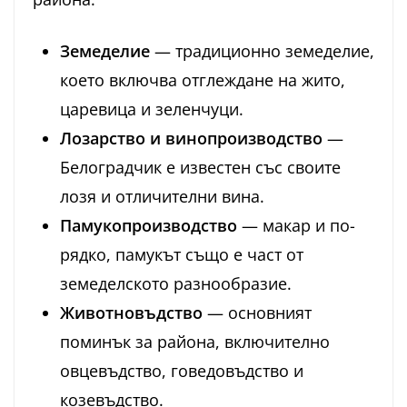
Земеделие
— традиционно земеделие,
което включва отглеждане на жито,
царевица и зеленчуци.
Лозарство и винопроизводство
—
Белоградчик е известен със своите
лозя и отличителни вина.
Памукопроизводство
— макар и по-
рядко, памукът също е част от
земеделското разнообразие.
Животновъдство
— основният
поминък за района, включително
овцевъдство, говедовъдство и
козевъдство.