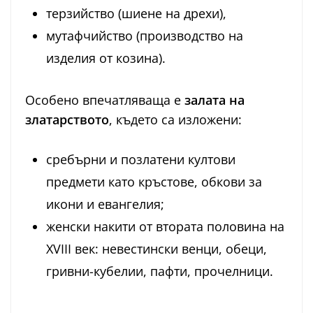
терзийство (шиене на дрехи),
мутафчийство (производство на
изделия от козина).
Особено впечатляваща е
залата на
златарството
, където са изложени:
сребърни и позлатени култови
предмети като кръстове, обкови за
икони и евангелия;
женски накити от втората половина на
XVIII век: невестински венци, обеци,
гривни-кубелии, пафти, прочелници.