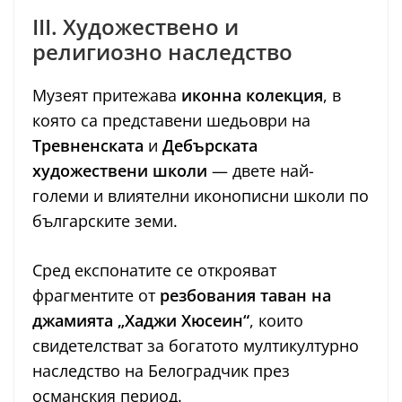
III. Художествено и
религиозно наследство
Музеят притежава
иконна колекция
, в
която са представени шедьоври на
Тревненската
и
Дебърската
художествени школи
— двете най-
големи и влиятелни иконописни школи по
българските земи.
Сред експонатите се открояват
фрагментите от
резбования таван на
джамията „Хаджи Хюсеин“
, които
свидетелстват за богатото мултикултурно
наследство на Белоградчик през
османския период.