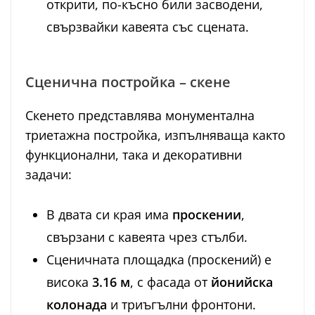
открити, по-късно били засводени,
свързвайки кавеята със сцената.
Сценична постройка – скене
Скенето представлява монументална
триетажна постройка, изпълняваща както
функционални, така и декоративни
задачи:
В двата си края има
проскении
,
свързани с кавеята чрез стълби.
Сценичната площадка (проскений) е
висока
3.16 м
, с фасада от
йонийска
колонада
и триъгълни фронтони.