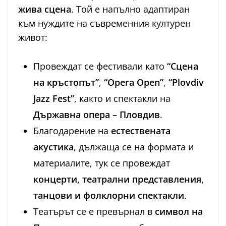
жива сцена
. Той е напълно адаптиран
към нуждите на съвременния културен
живот:
Провеждат се фестивали като
“Сцена
на кръстопът”
,
“Opera Open”
,
“Plovdiv
Jazz Fest”
, както и спектакли на
Държавна опера – Пловдив
.
Благодарение на
естествената
акустика
, дължаща се на формата и
материалите, тук се провеждат
концерти, театрални представления,
танцови и фолклорни спектакли
.
Театърът се е превърнал в
символ на