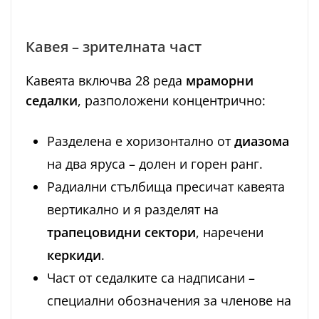
Кавея – зрителната част
Кавеята включва 28 реда
мраморни
седалки
, разположени концентрично:
Разделена е хоризонтално от
диазома
на два яруса – долен и горен ранг.
Радиални стълбища пресичат кавеята
вертикално и я разделят на
трапецовидни сектори
, наречени
керкиди
.
Част от седалките са надписани –
специални обозначения за членове на