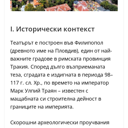
I. Исторически контекст
Театърът е построен във Филипопол
(древното име на Пловдив), един от най-
важните градове в римската провинция
Тракия. Според дълго възприеманата
теза, сградата е издигната в периода 98–
117 г. сл. Хр., по времето на император
Марк Улпий Траян – известен с
мащабната си строителна дейност в
границите на империята.
Скорошни археологически проучвания