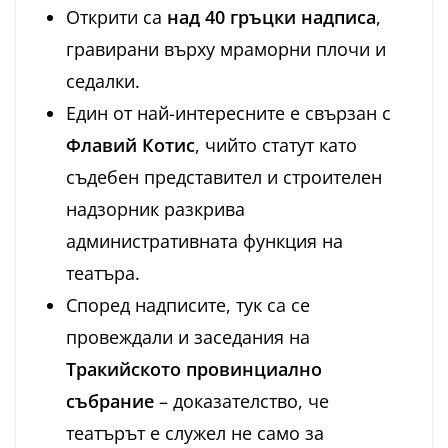
Открити са
над 40 гръцки надписа
,
гравирани върху мраморни плочи и
седалки.
Един от най-интересните е свързан с
Флавий Котис
, чийто статут като
съдебен представител и строителен
надзорник разкрива
административната функция на
театъра.
Според надписите, тук са се
провеждали и заседания на
Тракийското провинциално
събрание
– доказателство, че
театърът е служел не само за