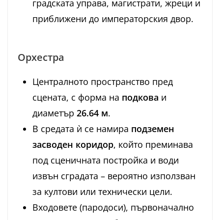
градската управа, магистрати, жреци и
приближени до императорския двор.
Орхестра
Централното пространство пред
сцената, с форма на
подкова
и
диаметър
26.64 м
.
В средата ѝ се намира
подземен
засводен коридор
, който преминава
под сценичната постройка и води
извън сградата – вероятно използван
за култови или технически цели.
Входовете (пародоси), първоначално