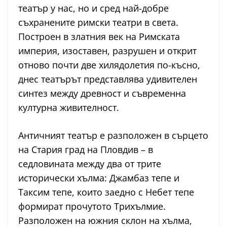
театър у нас, но и сред най-добре
съхранените римски театри в света.
Построен в златния век на Римската
империя, изоставен, разрушен и открит
отново почти две хилядолетия по-късно,
днес театърът представлява удивителен
синтез между древност и съвременна
културна живителност.
Античният театър е разположен в сърцето
на Стария град на Пловдив – в
седловината между два от трите
исторически хълма: Джамбаз тепе и
Таксим тепе, които заедно с Небет тепе
формират прочутото Трихълмие.
Разположен на южния склон на хълма,