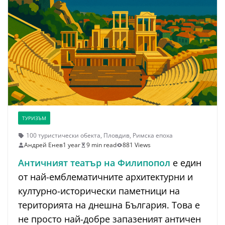
ТУРИЗЪМ
100 туристически обекта
,
Пловдив
,
Римска епоха
Андрей Енев
1 year
9 min read
881 Views
Античният театър на Филипопол
е един
от най-емблематичните архитектурни и
културно-исторически паметници на
територията на днешна България. Това е
не просто най-добре запазеният античен