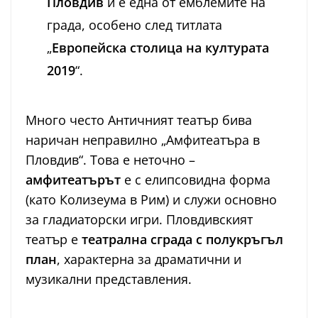
Пловдив
и е една от емблемите на
града, особено след титлата
„
Европейска столица на културата
2019
“.
Много често Античният театър бива
наричан неправилно „Амфитеатъра в
Пловдив“. Това е неточно –
амфитеатърът
е с елипсовидна форма
(като Колизеума в Рим) и служи основно
за гладиаторски игри. Пловдивският
театър е
театрална сграда с полукръгъл
план
, характерна за драматични и
музикални представления.