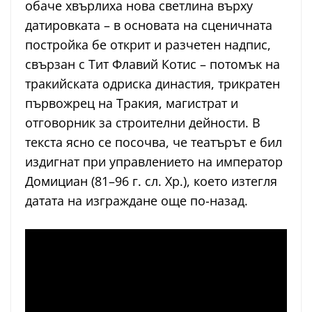
обаче хвърлиха нова светлина върху
датировката – в основата на сценичната
постройка бе открит и разчетен надпис,
свързан с Тит Флавий Котис – потомък на
тракийската одриска династия, трикратен
първожрец на Тракия, магистрат и
отговорник за строителни дейности. В
текста ясно се посочва, че театърът е бил
издигнат при управлението на император
Домициан (81–96 г. сл. Хр.), което изтегля
датата на изграждане още по-назад.