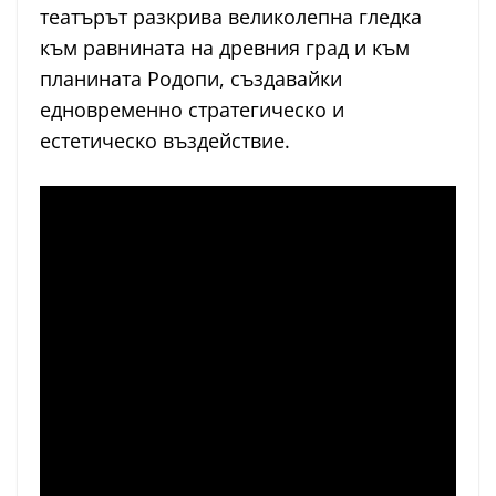
театърът разкрива великолепна гледка
към равнината на древния град и към
планината Родопи, създавайки
едновременно стратегическо и
естетическо въздействие.