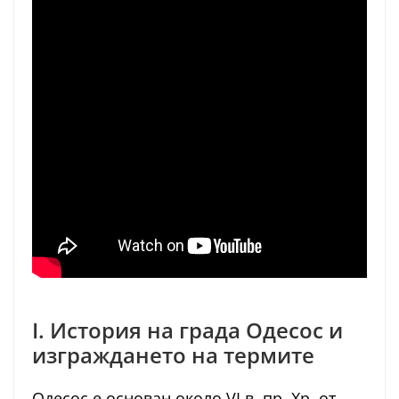
I. История на града Одесос и
изграждането на термите
Одесос е основан около VI в. пр. Хр. от