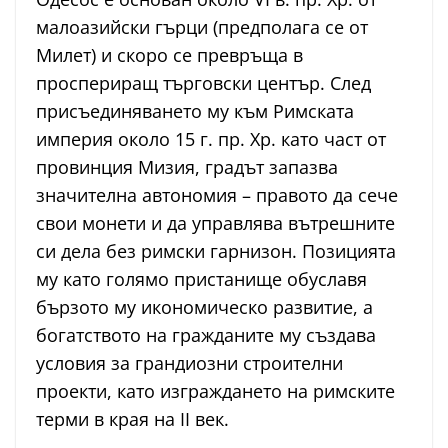
малоазийски гърци (предполага се от
Милет) и скоро се превръща в
проспериращ търговски център. След
присъединяването му към Римската
империя около 15 г. пр. Хр. като част от
провинция Мизия, градът запазва
значителна автономия – правото да сече
свои монети и да управлява вътрешните
си дела без римски гарнизон. Позицията
му като голямо пристанище обуславя
бързото му икономическо развитие, а
богатството на гражданите му създава
условия за грандиозни строителни
проекти, като изграждането на римските
терми в края на II век.