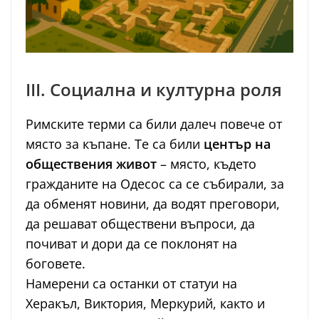
III. Социална и културна роля
Римските терми са били далеч повече от
място за къпане. Те са били
център на
обществения живот
– място, където
гражданите на Одесос са се събирали, за
да обменят новини, да водят преговори,
да решават обществени въпроси, да
почиват и дори да се поклонят на
боговете.
Намерени са останки от статуи на
Херакъл, Виктория, Меркурий, както и