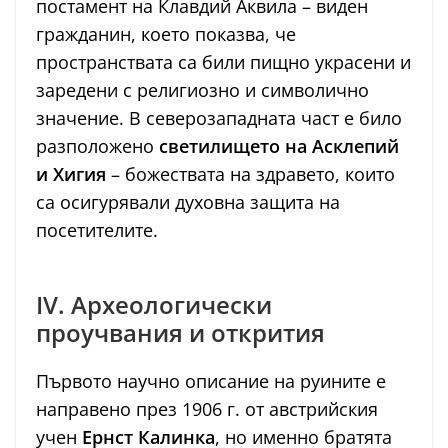
постамент на Клавдий Аквила – виден
гражданин, което показва, че
пространствата са били пищно украсени и
заредени с религиозно и символично
значение. В северозападната част е било
разположено
светилището на Асклепий
и Хигия
– божествата на здравето, които
са осигурявали духовна защита на
посетителите.
IV. Археологически
проучвания и открития
Първото научно описание на руините е
направено през 1906 г. от австрийския
учен
Ернст Калинка
, но именно братята