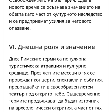
новото време се осъзнава значението на
обекта като част от културното наследство
и се предприемат усилия за неговото
опазване.
VI. Днешна роля и значение
Днес Римските терми са популярна
туристическа атракция
и културно
средище. През летните месеци в тях се
провеждат концерти, спектакли и събития,
превръщайки ги в своеобразен
летен
театър
под открито небе. Същевременно
термите продължават да бъдат източник
на археологически открития, а част от тях