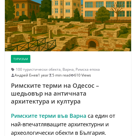
ТУРИЗЪМ
100 туристически обекта
,
Варна
,
Римска епоха
Андрей Енев
1 year
5 min read
610 Views
Римските терми на Одесос –
шедьовър на античната
архитектура и култура
Римските терми във Варна
са един от
най-впечатляващите архитектурни и
археологически обекти в България.