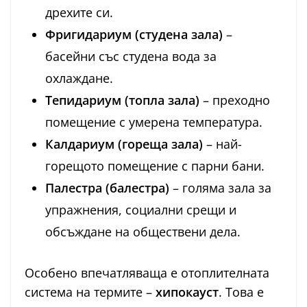
дрехите си.
Фригидариум (студена зала)
–
басейни със студена вода за
охлаждане.
Тепидариум (топла зала)
– преходно
помещение с умерена температура.
Калдариум (гореща зала)
– най-
горещото помещение с парни бани.
Палестра (балестра)
– голяма зала за
упражнения, социални срещи и
обсъждане на обществени дела.
Особено впечатляваща е отоплителната
система на термите –
хипокауст
. Това е