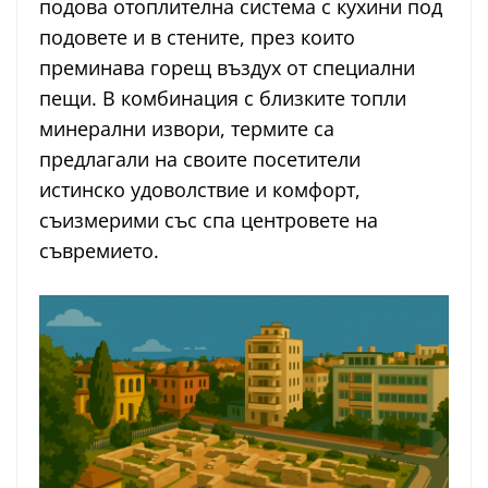
подова отоплителна система с кухини под
подовете и в стените, през които
преминава горещ въздух от специални
пещи. В комбинация с близките топли
минерални извори, термите са
предлагали на своите посетители
истинско удоволствие и комфорт,
съизмерими със спа центровете на
съвремието.