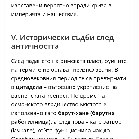
изоставени вероятно заради криза в
империята и нашествия.
V. Исторически съдби след
античността
След падането на римската власт, руините
на термите не остават неизползвани. В
средновековния период те са превърнати
в
цитадела
– вътрешно укрепление на
варненската крепост. По време на
османското владичество мястото е
използвано като
барут-хане (барутна
работилница)
, а след това – като затвор
(Ичкале), който функционира чак до
Освобождението на България. Едва в