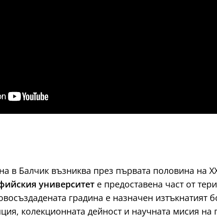
на в Балчик възниква през първата половина на X
фийския университет
е предоставена част от тер
новосъздадената градина е назначен изтъкнатият 
ция, колекционната дейност и научната мисия на 