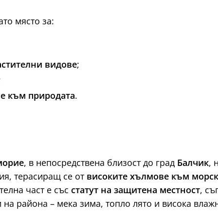
то място за:
астителни видове
;
;
е към природата
.
морие
, в непосредствена близост до град
Балчик
, 
ия, терасиращ се от
високите хълмове към морск
ителна част е със
статут на защитена местност
, с
на района – мека зима, топло лято и висока влажн