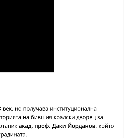
X век, но получава институционална
иторията на бившия кралски дворец за
ботаник
акад. проф. Даки Йорданов
, който
градината.