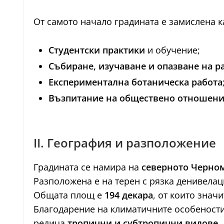
От самото начало градината е замислена ка
Студентски практики
и обучение;
Събиране, изучаване и опазване на р
Експериментална ботаническа работа
Възпитание на обществено отношени
II. География и разположение
Градината се намира на
северното Черно
Разположена е на терен с рязка денивелац
Общата площ е
194 декара
, от които знач
Благодарение на климатичните особености 
редица
тропични и субтропични видове
.