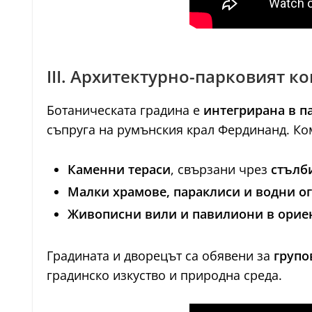
III. Архитектурно-парковият к
Ботаническата градина е
интегрирана в п
съпруга на румънския крал Фердинанд. Ко
Каменни тераси
, свързани чрез
стълб
Малки храмове, параклиси и водни о
Живописни вили и павилиони в ориен
Градината и дворецът са обявени за
групо
градинско изкуство и природна среда.