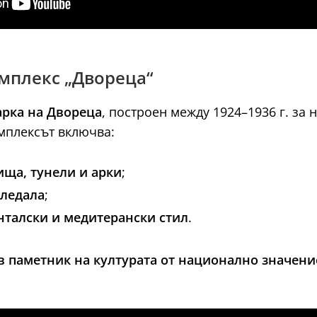
омплекс „Двореца“
арка на Двореца
, построен между 1924–1936 г. за 
мплексът включва:
ища, тунели и арки
;
гледала
;
талски и медитерански стил
.
в паметник на културата от национално значени