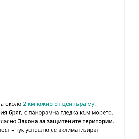
на около
2 км южно от центъра
му
.
ия бряг
, с панорамна гледка към морето.
ъгласно
Закона за защитените територии
.
ост – тук успешно се аклиматизират