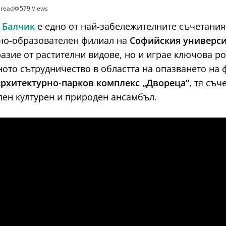
 read
579 Views
 Балчик
е едно от най-забележителните съчетания 
чно-образователен филиал на
Софийския универси
азие от растителни видове, но и играе ключова р
ото сътрудничество в областта на опазването на 
рхитектурно-парков комплекс „Двореца“
, тя съч
лен културен и природен ансамбъл.