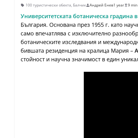
100 туристически обекта
,
Балчик
Андрей Енев
1 year
9 min
Университетската ботаническа градина в
България. Основана през 1955 г. като нау
само впечатлява с изключително разнообр
ботаническите изследвания и международн
бившата резиденция на кралица Мария –
А
стойност и научна значимост в един уника