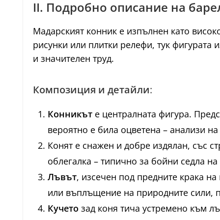
II. Подробно описание на бар
Мадарският конник е изпълнен като високо
рисунки или плитки релефи, тук фигурата 
и значителен труд.
Композиция и детайли
:
Конникът
е централната фигура. Предс
вероятно е била оцветена – анализи на
Конят е снажен и добре издялан, със ст
облегалка – типично за бойни седла на
Лъвът
, изсечен под предните крака на
или въплъщение на природните сили, по
Кучето
зад коня тича устремено към лъв