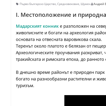
Първо Българско Царство
,
Средновековие
,
Шумен
Андрей 
I. Местоположение и природна
Мадарският конник
е разположен на север
живописните и богати на археология райо
основата на отвесната варовикова скала.
Теренът около платото е белязан от пеще
Археологическите проучвания разкриват, ч
тракийската и римската епоха, до ранното
В днешно време районът е природен парк „
богато на разнообразни растителни и живо
туризъм.