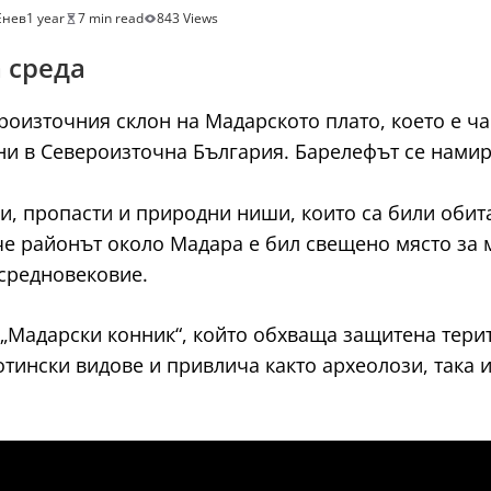
Енев
1 year
7 min read
843 Views
 среда
оизточния склон на Мадарското плато, което е час
ни в Североизточна България. Барелефът се намир
ри, пропасти и природни ниши, които са били оби
е районът около Мадара е бил свещено място за м
 средновековие.
Мадарски конник“, който обхваща защитена терито
тински видове и привлича както археолози, така 