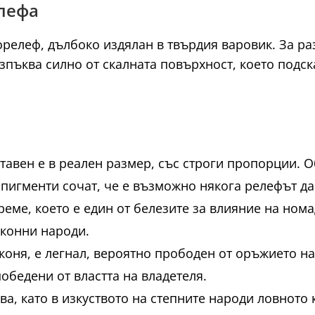
елефа
релеф, дълбоко издялан в твърдия варовик. За ра
изпъква силно от скалната повърхност, което подс
тавен е в реален размер, със строги пропорции. Об
 пигменти сочат, че е възможно някога релефът да
реме, което е един от белезите за влияние на нома
 конни народи.
 коня, е легнал, вероятно прободен от оръжието н
бедени от властта на владетеля.
а, като в изкуството на степните народи ловното 