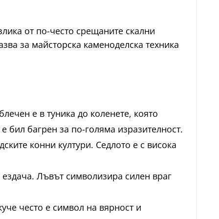
злика от по-често срещаните скални
казва за майсторска каменоделска техника
лечен е в туника до коленете, която
 е бил багрен за по-голяма изразителност.
дските конни култури. Седлото е с висока
а ездача. Лъвът символизира силен враг
куче често е символ на вярност и