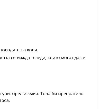
поводите на коня.
тта се виждат следи, които могат да се
гури: орел и змия. Това би препратило
аоса.