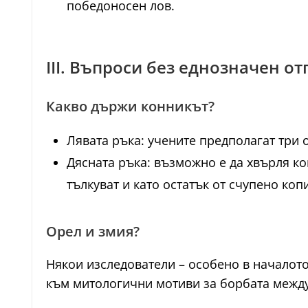
победоносен лов.
III. Въпроси без еднозначен от
Какво държи конникът?
Лявата ръка: учените предполагат три 
Дясната ръка: възможно е да хвърля ко
тълкуват и като остатък от счупено коп
Орел и змия?
Някои изследователи – особено в началото
към митологични мотиви за борбата между 