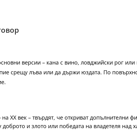
говор
основни версии – кана с вино, ловджийски рог или 
пие срещу лъва или да държи юздата. По повърхнос
ие.
 на XX век – твърдят, че откриват допълнителни фи
доброто и злото или победата на владетеля над х