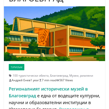
ТУРИЗЪМ
100 туристически обекта
,
Благоевград
,
Музеи
,
римляни
Андрей Енев
1 year
7 min read
567 Views
Регионалният исторически музей в
Благоевград
е една от водещите културни,
научни и образователни институции в