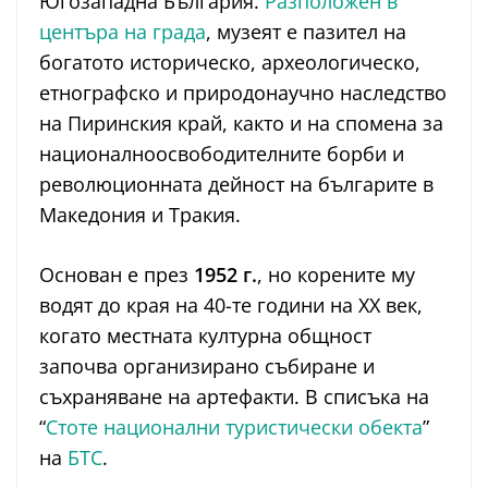
Югозападна България.
Разположен в
центъра на града
, музеят е пазител на
богатото историческо, археологическо,
етнографско и природонаучно наследство
на Пиринския край, както и на спомена за
националноосвободителните борби и
революционната дейност на българите в
Македония и Тракия.
Основан е през
1952 г.
, но корените му
водят до края на 40-те години на XX век,
когато местната културна общност
започва организирано събиране и
съхраняване на артефакти. В списъка на
“
Стоте национални туристически обекта
”
на
БТС
.