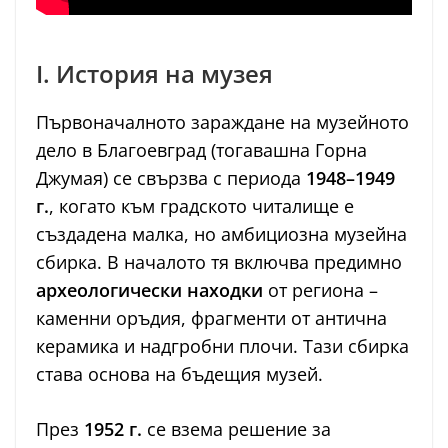
I. История на музея
Първоначалното зараждане на музейното
дело в Благоевград (тогавашна Горна
Джумая) се свързва с периода
1948–1949
г.
, когато към градското читалище е
създадена малка, но амбициозна музейна
сбирка. В началото тя включва предимно
археологически находки
от региона –
каменни оръдия, фрагменти от антична
керамика и надгробни плочи. Тази сбирка
става основа на бъдещия музей.
През
1952 г.
се взема решение за