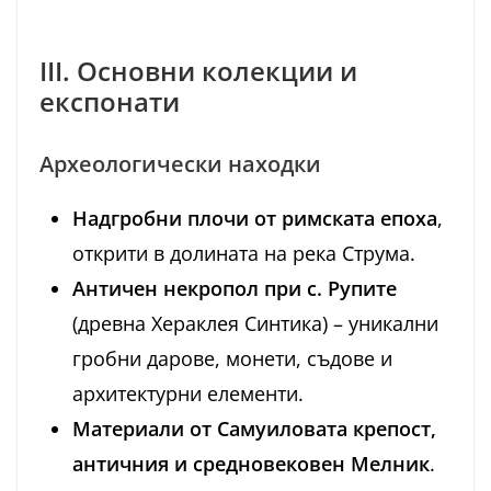
III. Основни колекции и
експонати
Археологически находки
Надгробни плочи от римската епоха
,
открити в долината на река Струма.
Античен некропол при с. Рупите
(древна Хераклея Синтика) – уникални
гробни дарове, монети, съдове и
архитектурни елементи.
Материали от Самуиловата крепост,
античния и средновековен Мелник
.