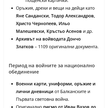
пощенски картички.
Оръжия, дрехи и вещи на дейци като
Яне Сандански, Тодор Александров,
Христо Чернопеев, Ильо
Малешевски, Кръстьо Асенов
и др.
Архивът на войводата Дончо
Златков
– 1109 оригинални документа.
Период на войните за национално
обединение
Военни карти, униформи, оръжие и
лични дневници
от Балканските и
Първата световна война.
Оригинално
писмо от Иван Вазов до