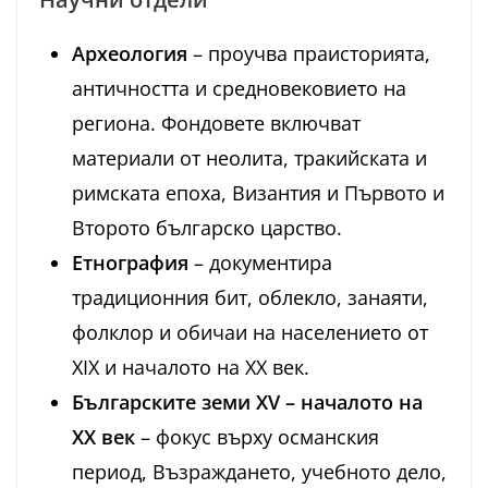
Археология
– проучва праисторията,
античността и средновековието на
региона. Фондовете включват
материали от неолита, тракийската и
римската епоха, Византия и Първото и
Второто българско царство.
Етнография
– документира
традиционния бит, облекло, занаяти,
фолклор и обичаи на населението от
XIX и началото на XX век.
Българските земи XV – началото на
XX век
– фокус върху османския
период, Възраждането, учебното дело,