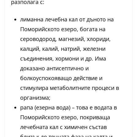
разполага с:
лиманна лечебна кал от дъното на
Поморийското езеро, богата на
сероводород, магнезий, хлориди,
калций, калий, натрий, железни
съединения, хормони и др. Има
доказано антисептично и
болкоуспокояващо действие и
стимулира метаболитните процеси в
организма;
рапа (езерна вода) – това е водата в
Поморийското езеро, покриваща
лечебната кал с химичен състав
близък до течната фаза на калта и