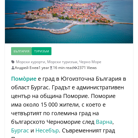
БЪЛГАРИЯ
ТУРИЗЪМ
Морски курорти
,
Морски туризъм
,
Черно Море
Андрей Енев
1 year
16 min read
2371 Views
Помо̀рие
е град в Югоизточна България в
област Бургас. Градът е административен
център на община Поморие. Поморие
има около 15 000 жители, с което е
четвъртият по големина град на
българското Черноморие след
Варна
,
Бургас
и
Несебър
. Съвременният град