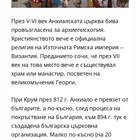
През V-VI век Анхиалската църква бива
провъзгласена за архиепископия.
Християнството вече е официална
религия на Източната Римска империя –
Византия. Преданието сочи, че през VII
век на това място вече е съществувал
храм или манастир, посветен на
великомъченик Георги.
При Крум през 812 г. Анхиало е превзет от
българите, а по-късно, след процеса на
покръстване на България, към 894 г. тук е
създадена българска църковна
организация. Малко по-късно (на 20