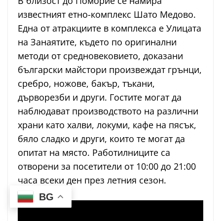
В близост до Поморие се намира
известният етно-комплекс Шато Медово.
Eдна от атракциите в комплекса е Улицата
на Занаятите, където по оригинални
методи от средновековието, доказани
български майстори произвеждат грънци,
сребро, ножове, бакър, тъкани,
дърворезби и други. Гостите могат да
наблюдават производството на различни
храни като халви, локуми, кафе на пясък,
бяло сладко и други, които те могат да
опитат на място. Работилниците са
отворени за посетители от 10:00 до 21:00
часа всеки ден през летния сезон.
BG