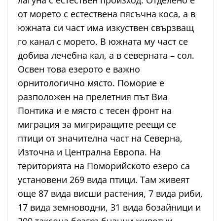
лагуна с естествен произход. Отделено е
от морето с естествена пясъчна коса, а в
южната си част има изкуствен свързващ
го канал с морето. В южната му част се
добива лечебна кал, а в северната – сол.
Освен това езерото е важно
орнитологично място. Поморие е
разположен на прелетния път Виа
Понтика и е място с тесен фронт на
миграция за мигриращите реещи се
птици от значителна част на Северна,
Източна и Централна Европа. На
територията на Поморийското езеро са
установени 269 вида птици. Там живеят
още 87 вида висши растения, 7 вида риби,
17 вида земноводни, 31 вида бозайници и