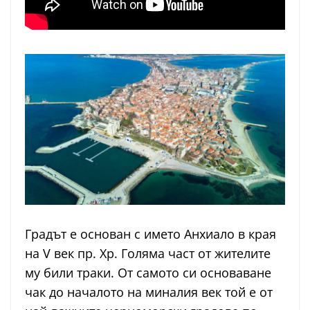
Градът е основан с името Анхиало в края
на V век пр. Хр. Голяма част от жителите
му били траки. От самото си основаване
чак до началото на миналия век той е от