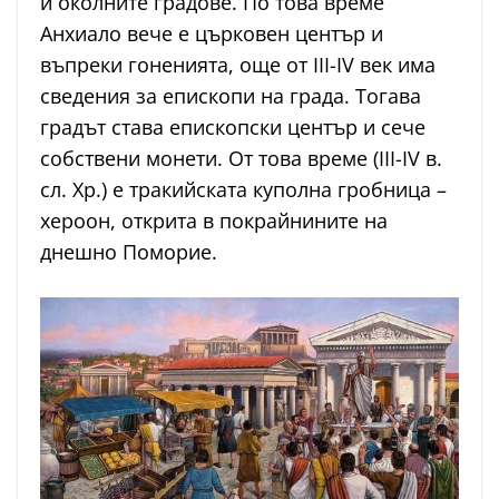
и околните градове. По това време
Анхиало вече е църковен център и
въпреки гоненията, още от III-IV век има
сведения за епископи на града. Тогава
градът става епископски център и сече
собствени монети. От това време (III-IV в.
сл. Хр.) е тракийската куполна гробница –
хероон, открита в покрайнините на
днешно Поморие.