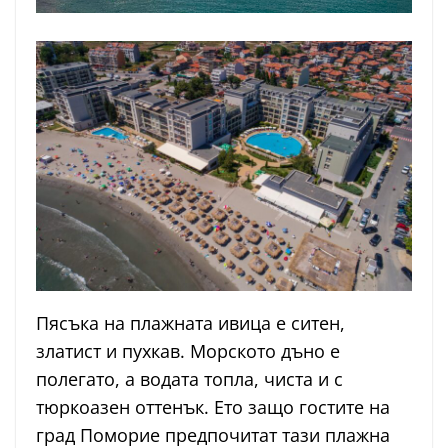
Пясъка на плажната ивица е ситен,
златист и пухкав. Морското дъно е
полегато, а водата топла, чиста и с
тюркоазен оттенък. Ето защо гостите на
град Поморие предпочитат тази плажна