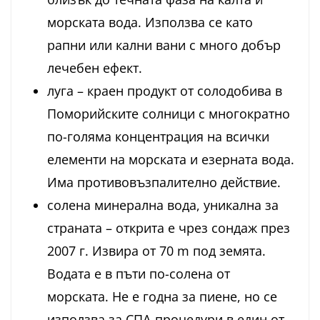
морската вода. Използва се като
рапни или кални вани с много добър
лечебен ефект.
луга – краен продукт от солодобива в
Поморийските солници с многократно
по-голяма концентрация на всички
елементи на морската и езерната вода.
Има противовъзпалително действие.
солена минерална вода, уникална за
страната – открита е чрез сондаж през
2007 г. Извира от 70 m под земята.
Водата е в пъти по-солена от
морската. Не е годна за пиене, но се
използва за СПА-процедури в един от