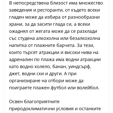
В непосредствена близост има множество
заведения и ресторанти, от където всеки
гладен може да избира от разнообразни
храни, за да засити глада си, а всеки
ожаднял от жегата може да се разхлади
със студена алкохолна или безалкохолна
напитка от плажните барчета. За тези,
които търсят атракции и високи нива на
адреналин по плажа има водни атракции
като водно колело, банан, уиндсърф,
джет, водни ски и други. А при
организиране на отбори може да
поиграете плажен футбол или волейбол.
Освен благоприятните
природоклиматични условия и останките