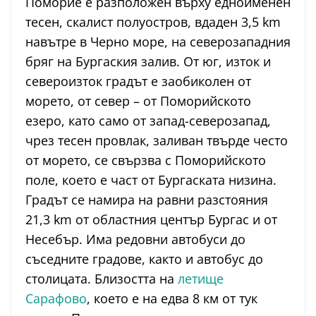
Поморие е разположен върху едноименен
тесен, скалист полуостров, вдаден 3,5 km
навътре в Черно море, на северозападния
бряг на Бургаския залив. От юг, изток и
североизток градът е заобиколен от
морето, от север – от Поморийското
езеро, като само от запад-северозапад,
чрез тесен провлак, заливан твърде често
от морето, се свързва с Поморийското
поле, което е част от Бургаската низина.
Градът се намира на равни разстояния
21,3 km от областния център Бургас и от
Несебър. Има редовни автобуси до
съседните градове, както и автобус до
стoлицата. Близостта на
летище
Сарафово
, което е на едва 8 км от тук