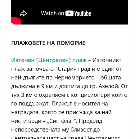
ПЛАЖОВЕТЕ НА ПОМОРИЕ
Източен (Централен) плаж
– Източният
плаж започва от Стария град и е един от
най-дългите по Черноморието – общата
дължина е 9 км и достига до гр. Ахелой. От
тях 3 км е охраняем с концисионери които
го поддържат. Плажът е носител на
наградата, която се присъжда за най
чисти води – „Син флаг“. Предвид
непосредствената му близост до
централната част на града Централният