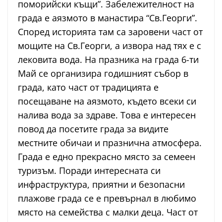
поморийски къщи”. Забележителност на
града е аязмото в манастира “Св.Георги”.
Според историята там са заровени част от
мощите на Св.Георги, а извора над тях е с
лековита вода. На празника на града 6-ти
Май се организира годишният събор в
града, като част от традицията е
посещаване на аязмото, където всеки си
налива вода за здраве. Това е интересен
повод да посетите града за видите
местните обичаи и празнична атмосфера.
Града е едно прекрасно място за семеен
туризъм. Поради интересната си
инфраструктура, приятни и безопасни
плажове града се е превърнал в любимо
място на семейства с малки деца. Част от