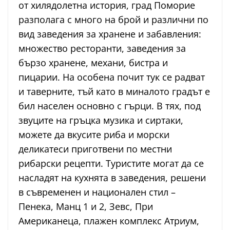
от хилядолетна история, град Поморие
разполага с много на брой и различни по
вид заведения за хранене и забавления:
множество ресторанти, заведения за
бързо хранене, механи, бистра и
пицарии. На особена почит тук се радват
и таверните, тъй като в миналото градът е
бил населен основно с гърци. В тях, под
звуците на гръцка музика и сиртаки,
можете да вкусите риба и морски
деликатеси приготвени по местни
рибарски рецепти. Туристите могат да се
насладят на кухнята в заведения, решени
в съвременен и национален стил –
Пенека, Манц 1 и 2, Зевс, При
Американеца, плажен комплекс Атриум,