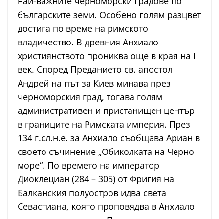
най-важните черноморски градове по
българските земи. Особено голям разцвет
достига по време на римското
владичество. В древния Анхиало
християнството прониква още в края на I
век. Според Преданието св. апостол
Андрей на път за Киев минава през
черноморския град, тогава голям
административен и пристанищен център
в границите на Римската империя. През
134 г.сл.н.е. за Анхиало съобщава Ариан в
своето съчинение „Обиколката на Черно
море“. По времето на император
Диоклециан (284 – 305) от Фригия на
Балканския полуостров идва света
Севастиана, която проповядва в Анхиало