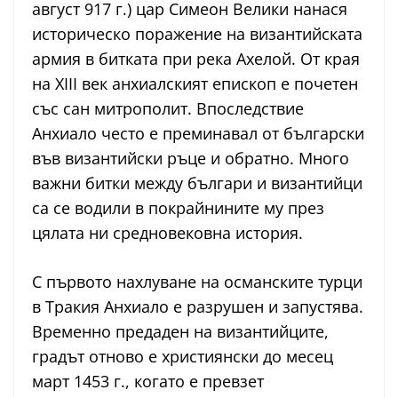
август 917 г.) цар Симеон Велики нанася
историческо поражение на византийската
армия в битката при река Ахелой. От края
на XIII век анхиалският епископ е почетен
със сан митрополит. Впоследствие
Анхиало често е преминавал от български
във византийски ръце и обратно. Много
важни битки между българи и византийци
са се водили в покрайнините му през
цялата ни средновековна история.
С първото нахлуване на османските турци
в Тракия Анхиало е разрушен и запустява.
Временно предаден на византийците,
градът отново е християнски до месец
март 1453 г., когато е превзет