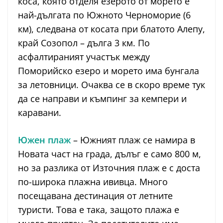
коса, която отделя езерото от морето е
най-дългата по Южното Черноморие (6
км), следвана от косата при блатото Алепу,
край Созопол – дълга 3 км. По
асфалтираният участък между
Поморийско езеро и морето има бунгала
за летовници. Очаква се в скоро време тук
да се направи и къмпинг за кемпери и
каравани.
Южен плаж
– Южният плаж се намира в
Новата част на града, дълъг е само 800 м,
но за разлика от Източния плаж е с доста
по-широка плажна ививца. Много
посещавана дестинация от летните
туристи. Това е така, защото плажа е