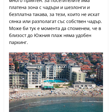
много приятен. За посетителите има
платена зона с чадъри и шезлонги и
безплатна такава, за тези, които не искат
сянка или разполагат със собствен чадър.
Може би тук е момента да споменем, че в
близост до Южния плаж няма удобен
паркинг.