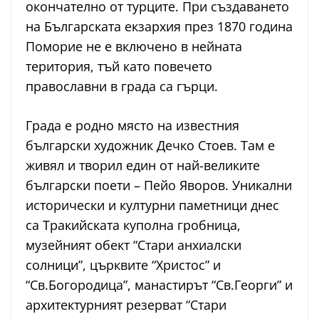
окончателно от турците. При създаването
на Българската екзархия през 1870 година
Поморие не е включено в нейната
територия, тъй като повечето
православни в града са гърци.
Града е родно място на известния
български художник Дечко Стоев. Там е
живял и творил един от най-великите
български поети – Пейо Яворов. Уникални
исторически и културни паметници днес
са Тракийската куполна гробница,
музейният обект “Стари анхиалски
солници”, църквите “Христос” и
“Св.Богородица”, манастирът “Св.Георги” и
архитектурният резерват “Стари