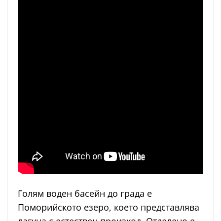
Голям воден басейн до града е
Поморийското езеро, което представлява