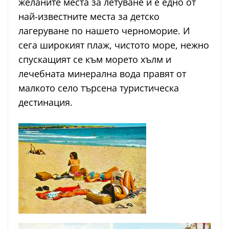
желаните места за летуване и е едно от
най-известните места за детско
лагеруване по нашето черноморие. И
сега широкият плаж, чистото море, нежно
спускащият се към морето хълм и
лечебната минерална вода правят от
малкото село търсена туристическа
дестинация.