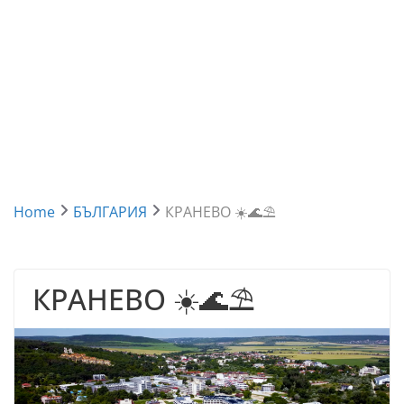
Home
БЪЛГАРИЯ
КРАНЕВО ☀️🌊⛱
КРАНЕВО ☀️🌊⛱