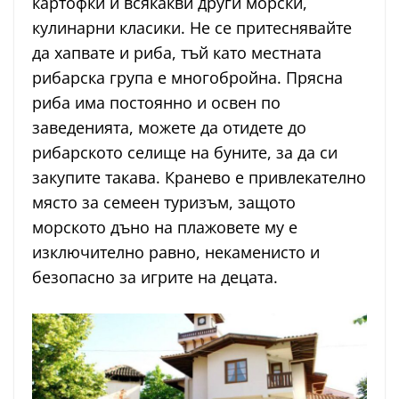
картофки и всякакви други морски,
кулинарни класики. Не се притеснявайте
да хапвате и риба, тъй като местната
рибарска група е многобройна. Прясна
риба има постоянно и освен по
заведенията, можете да отидете до
рибарското селище на буните, за да си
закупите такава. Кранево е привлекателно
място за семеен туризъм, защото
морското дъно на плажовете му е
изключително равно, некаменисто и
безопасно за игрите на децата.