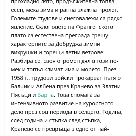
прохладно лято, продължителна топла
есен, мека зима и ранна влажна пролет.
Големите студове и снеговалежи са рядко
явление. Склоновете на Франгенското
плато са естествена преграда срещу
характерните за Добруджа зимни
вихрушки и горещи летни ветрове.
Разбира се, своя огромен дял в този по-
мек и топъл климат има и морето. През
1958 г., трудови войски прокарват пътя от
Балчик и Албена през Кранево за Златни
Пясъци и
Варна
. Това спомага за
интензивното развитие на курортното
дело през соц периода в селцето. Година,
след година и стъпка след стъпка,
Кранево се превръща в едно от най-