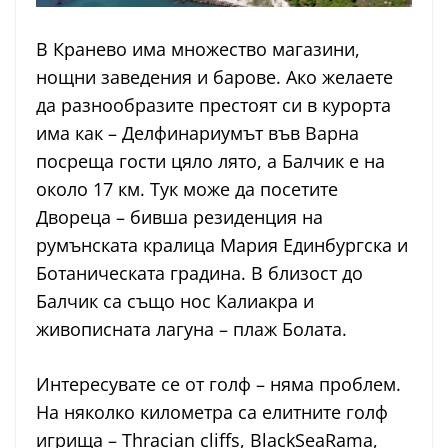
В Кранево има множество магазини,
нощни заведения и барове. Ако желаете
да разнообразите престоят си в курорта
има как – Делфинариумът във Варна
посреща гости цяло лято, а Балчик е на
около 17 км. Тук може да посетите
Двореца – бивша резиденция на
румънската кралица Мария Единбургска и
Ботаническата градина. В близост до
Балчик са също нос Калиакра и
живописната лагуна – плаж Болата.
Интересувате се от голф – няма проблем.
На няколко километра са елитните голф
игрища – Thracian cliffs, BlackSeaRama,