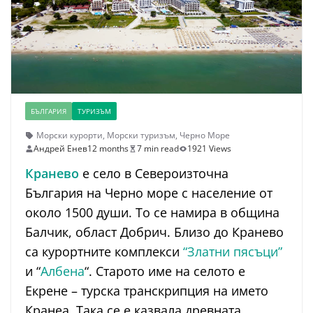
БЪЛГАРИЯ
ТУРИЗЪМ
Морски курорти
,
Морски туризъм
,
Черно Море
Андрей Енев
12 months
7 min read
1921 Views
Кранево
е село в Североизточна
България на Черно море с население от
около 1500 души. То се намира в община
Балчик, област Добрич. Близо до Кранево
са курортните комплекси
“Златни пясъци”
и “
Албена
“. Старото име на селото е
Екрене – турска транскрипция на името
Кранеа. Така се е казвала древната