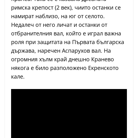
римска крепост (2 век), чиито останки се
намират наблизо, на юг от селото.
Недалеч от него личат и останки от
отбранителния вал, който е играл важна
роля при защитата на Първата българска
държава, наречен Аспарухов вал. На
огромния хълм край днешно Кранево
някога е било разположено Екренското
кале.