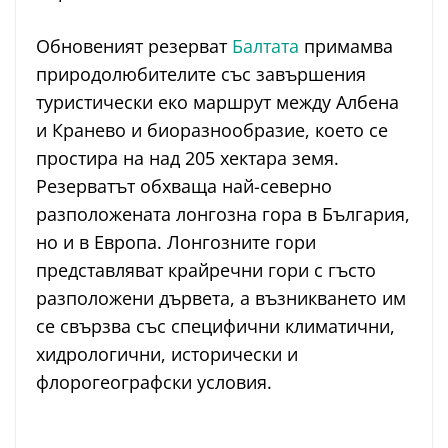
Oбновеният резерват
Балтата
примамва
природолюбителите със завършения
туристически еко маршрут между Албена
и Кранево и биоразнообразие, което се
простира на над 205 хектара земя.
Резерватът обхваща най-северно
разположената лонгозна гора в България,
но и в Европа. Лонгозните гори
представляват крайречни гори с гъсто
разположени дървета, а възникването им
се свързва със специфични климатични,
хидрологични, исторически и
флорогеографски условия.