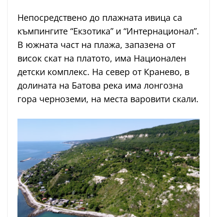
Непосредствено до плажната ивица са
къмпингите “Екзотика” и “Интернационал”.
В южната част на плажа, запазена от
висок скат на платото, има Национален
детски комплекс. На север от Кранево, в
долината на Батова река има лонгозна
гора черноземи, на места варовити скали.