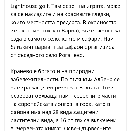
Lighthouse golf. Там освен на играта, може
да се насладите и на красивите гледки,
които местността предлага. В околността
има картинг (около Варна), възможност за
езда в самото село, както и сафари. Най –
близкият вариант за сафари организират
от съседното село Рогачево.
Кранево е богато и на природни
забележителности. По пътя към Албена се
намира защитен резерват Балтата. Този
резерват обхваща най – северните части
на европейската лонгозна гора, като в
района има над 28 вида защитени
растителни вида, а 16 от тях са включени
в “Червената книга”. Освен дървесните