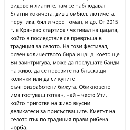
видове и лианите, там се наблюдават
блатни кокичета, див зюмбюл, лютичета,
перуника, бял и черен оман, и др. От 2015
г. в Кранево стартира Фестивал на цацата,
който в последствие се превръща в
традиция за селото. На този фестивал,
освен количеството бира и цаца, което ще
Ви заинтригува, може да послушате банди
на живо, да се повозите на блъскащи
колички или да си купите
ръчноизработени бижута. Обикновено
има гостуващ готвач, най – често Ути,
който приготвя на живо вкусни
деликатеси за присъстващите. Кметът на
селото пък по традиция прави рибена
чорба.