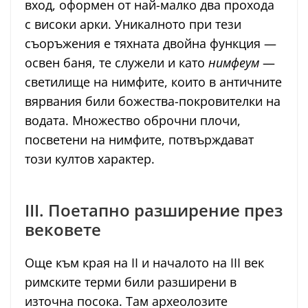
вход, оформен от най-малко два прохода
с високи арки. Уникалното при тези
съоръжения е тяхната двойна функция —
освен баня, те служели и като
нимфеум
—
светилище на нимфите, които в античните
вярвания били божества-покровителки на
водата. Множество оброчни плочи,
посветени на нимфите, потвърждават
този култов характер.
III. Поетапно разширение през
вековете
Още към края на II и началото на III век
римските терми били разширени в
източна посока. Там археолозите