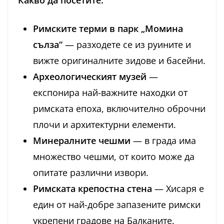
Какво да посетите:
Римските терми в парк „Момина
сълза“
— разходете се из руините и
вижте оригиналните зидове и басейни.
Археологическият музей
—
експонира най-важните находки от
римската епоха, включително оброчни
плочи и архитектурни елементи.
Минералните чешми
— в града има
множество чешми, от които може да
опитате различни извори.
Римската крепостна стена
— Хисаря е
един от най-добре запазените римски
укрепени градове на Балканите.