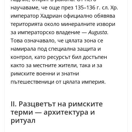
научаваме, че още през 135–136 г. сл. Хр.
император Хадриан официално обявява
територията около минералните извори
за императорско владение —
Augusta
.
Това означавало, че цялата зона се
намирала под специална защита и
контрол, като ресурсът бил достъпен
както за местните жители, така и за
римските военни и знатни
пътешественици от цялата империя.
II. Разцветът на римските
терми — архитектура и
ритуал