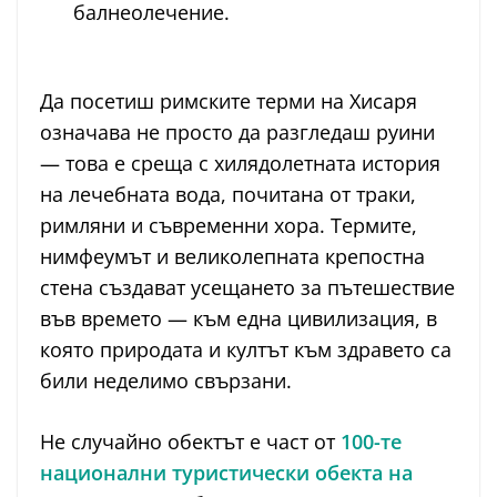
балнеолечение.
Да посетиш римските терми на Хисаря
означава не просто да разгледаш руини
— това е среща с хилядолетната история
на лечебната вода, почитана от траки,
римляни и съвременни хора. Термите,
нимфеумът и великолепната крепостна
стена създават усещането за пътешествие
във времето — към една цивилизация, в
която природата и култът към здравето са
били неделимо свързани.
Не случайно обектът е част от
100-те
национални туристически обекта на