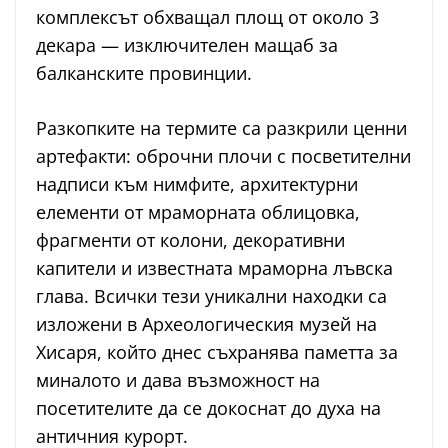
комплексът обхващал площ от около 3
декара — изключителен мащаб за
балканските провинции.
Разкопките на термите са разкрили ценни
артефакти: оброчни плочи с посветителни
надписи към нимфите, архитектурни
елементи от мраморната облицовка,
фрагменти от колони, декоративни
капители и известната мраморна лъвска
глава. Всички тези уникални находки са
изложени в Археологическия музей на
Хисаря, който днес съхранява паметта за
миналото и дава възможност на
посетителите да се докоснат до духа на
античния курорт.