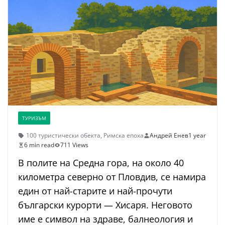
ТУРИЗЪМ
100 туристически обекта
,
Римска епоха
Андрей Енев
1 year
6 min read
711 Views
В полите на Средна гора, на около 40
километра северно от Пловдив, се намира
един от най-старите и най-прочути
български курорти — Хисаря. Неговото
име е символ на здраве, балнеология и