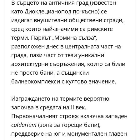
В сърцето на античния град (известен
като Диоклецианопол по-късно) се
издигат внушителни обществени сгради,
сред които най-значими са римските
терми. Паркът „Момина сълза“,
разположен днес в централната част на
града, пази част от тези уникални
архитектурни съоръжения, които са били
не просто бани, а същински
балнеокомплекси с култово значение.
Изграждането на термите вероятно
започва в средата на II век.
Първоначалният строеж включва западен
caldarium
(зона за горещи бани),
преддверие на юг и монументален главен