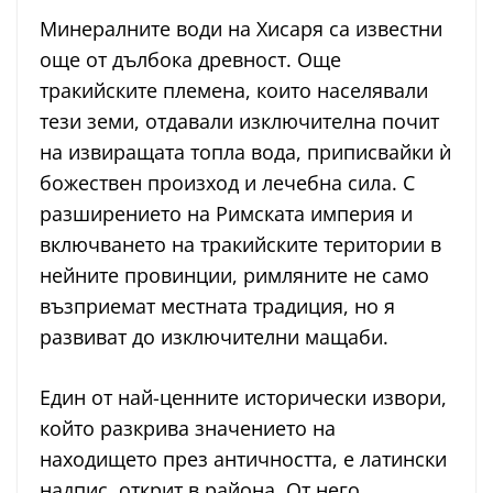
Минералните води на Хисаря са известни
още от дълбока древност. Още
тракийските племена, които населявали
тези земи, отдавали изключителна почит
на извиращата топла вода, приписвайки ѝ
божествен произход и лечебна сила. С
разширението на Римската империя и
включването на тракийските територии в
нейните провинции, римляните не само
възприемат местната традиция, но я
развиват до изключителни мащаби.
Един от най-ценните исторически извори,
който разкрива значението на
находището през античността, е латински
надпис, открит в района. От него