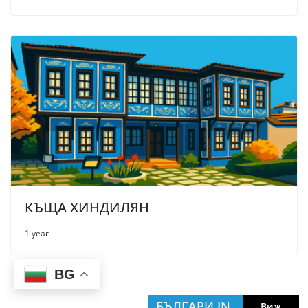
КЪЩА ХИНДИЛЯН
1 year
BG
БЪЛГАРИ IN
Виж