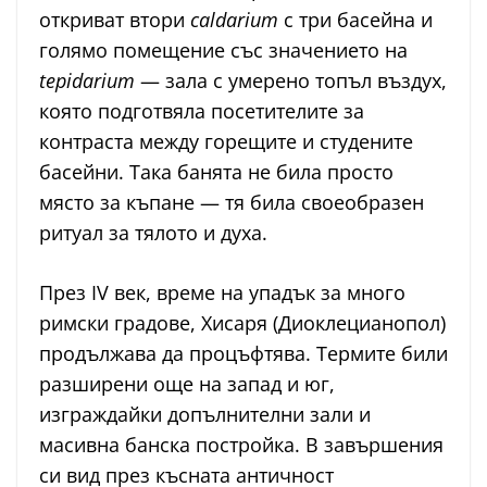
откриват втори
caldarium
с три басейна и
голямо помещение със значението на
tepidarium
— зала с умерено топъл въздух,
която подготвяла посетителите за
контраста между горещите и студените
басейни. Така банята не била просто
място за къпане — тя била своеобразен
ритуал за тялото и духа.
През IV век, време на упадък за много
римски градове, Хисаря (Диоклецианопол)
продължава да процъфтява. Термите били
разширени още на запад и юг,
изграждайки допълнителни зали и
масивна банска постройка. В завършения
си вид през късната античност