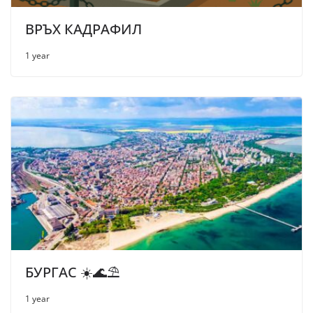
ВРЪХ КАДРАФИЛ
1 year
БУРГАС ☀️🌊⛱
1 year