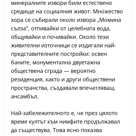
минералните извори били естествено
средище на социалния живот. Множество
хора се събирали около извора „Момина
сълза“, отпивайки от целебната вода,
общувайки и почивайки. Около тези
живителни източници се издигали най-
представителните постройки: освен
баните, монументална двуетажна
обществена сграда — вероятно
резиденция, както и други обществени
пространства, създавали впечатляващ
ансамбъл.
Най-забележителното е, че през цялото
време култът към нимфите продължавал
да съществува. Това ясно показва