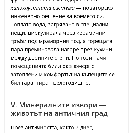
хипокаустната система
— новаторско
инженерно решение за времето си.
Топлата вода, загрявана в специални
пещи, циркулирала чрез керамични
тръби под мраморния под, а горещата
пара преминавала нагоре през кухини
между двойните стени. По този начин
помещенията били равномерно
затоплени и комфортът на къпещите се
бил гарантиран целогодишно.
V. Минералните извори —
животът на античния град
През античността, както и днес,