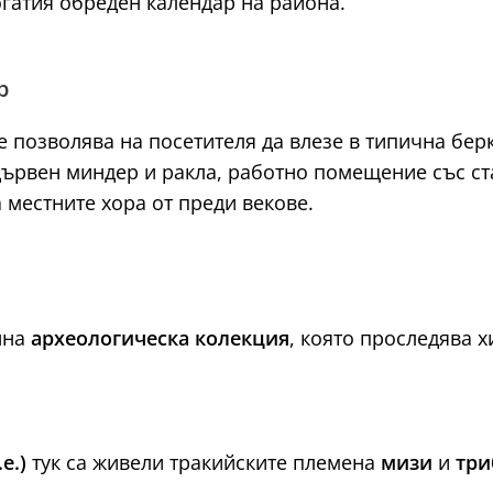
огатия обреден календар на района.
р
е позволява на посетителя да влезе в типична бер
 дървен миндер и ракла, работно помещение със ст
 местните хора от преди векове.
нна
археологическа колекция
, която проследява 
е.)
тук са живели тракийските племена
мизи
и
три