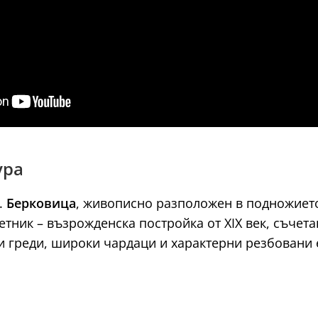
ура
.
Берковица
, живописно разположен в подножието
етник – възрожденска постройка от XIX век, съчет
и греди, широки чардаци и характерни резбовани 