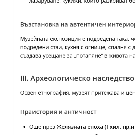
лазаруване, кукижи, които разкриват б
Възстановка на автентичен интерио
Музейната експозиция е подредена така, ч
подредени стаи, кухня с огнище, спалня с
създава усещане за „потапяне“ в живота на
III. Археологическо наследство
Освен етнография, музеят притежава и це
Праистория и античност
Още през
Желязната епоха (I хил. пр.н.