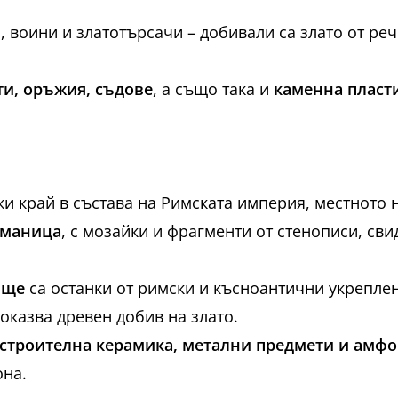
, воини и златотърсачи – добивали са злато от ре
ти, оръжия, съдове
, а също така и
каменна пласт
и край в състава на Римската империя, местното 
маница
, с мозайки и фрагменти от стенописи, сви
ище
са останки от римски и късноантични укрепле
оказва древен добив на злато.
 строителна керамика, метални предмети и амф
она.