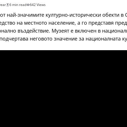
year
6 min read
642 Views
от най-значимите културно-исторически обекти в 
дство на местното население, а го представя пред
онално въздействие. Музеят е включен в национа
 подчертава неговото значение за националната к