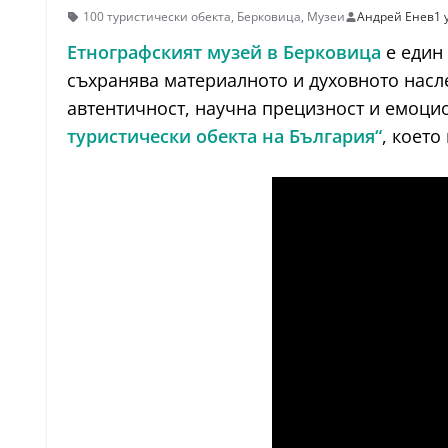
100 туристически обекта
,
Берковица
,
Музеи
Андрей Енев
1 
Етнографският музей в Берковица
е един 
съхранява материалното и духовното насле
автентичност, научна прецизност и емоци
туристически обекта на България“
, което