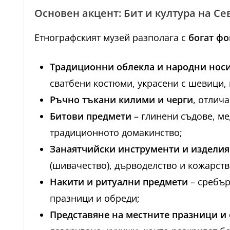
Основен акцент: Бит и култура на С
Етнографският музей разполага с
богат фо
Традиционни облекла и народни нос
сватбени костюми, украсени с шевици, 
Ръчно тъкани килими и черги
, отлич
Битови предмети
– глинени съдове, ме
традиционното домакинство;
Занаятчийски инструменти и изделия
(шивачество), дърводелство и кожарств
Накити и ритуални предмети
– сребър
празници и обреди;
Представяне на местните празници и