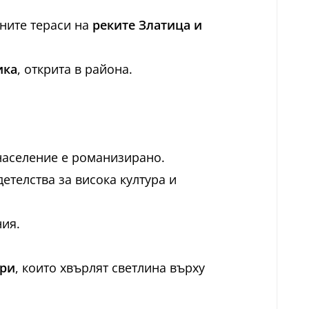
чните тераси на
реките Златица и
ика
, открита в района.
население е романизирано.
детелства за висока култура и
ния.
ори
, които хвърлят светлина върху