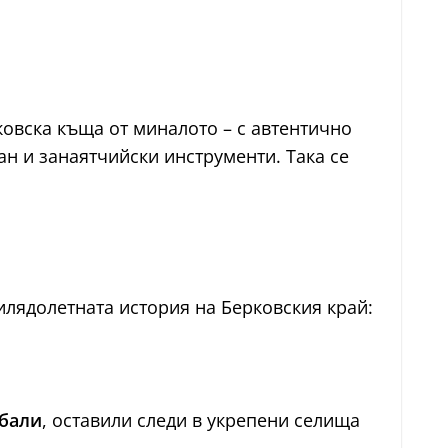
ковска къща от миналото – с автентично
ан и занаятчийски инструменти. Така се
хилядолетната история на Берковския край:
бали
, оставили следи в укрепени селища