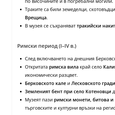
по височините и в погребални могили.
Траките са били земеделци, скотовъдци
Врещица
.
В музея се съхраняват
тракийски наки
Римски период (I–IV в.)
След включването на днешния Берковск
Откритата
римска вила
край село
Кали
икономически разцвет.
Берковското кале
и
Лесковското град
Земленият бент при село Котеновци
д
Музеят пази
римски монети, битова и
търговските и културни връзки на реги