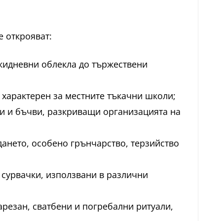
се открояват:
екидневни облекла до тържествени
 характерен за местните тъкачни школи;
ли и бъчви, разкриващи организацията на
дането, особено грънчарство, терзийство
 сурвачки, използвани в различни
арезан, сватбени и погребални ритуали,