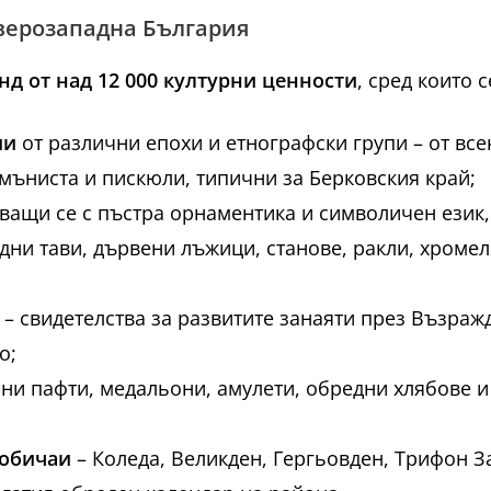
еверозападна България
нд от над 12 000 културни ценности
, сред които 
ии
от различни епохи и етнографски групи – от вс
мъниста и пискюли, типични за Берковския край;
аващи се с пъстра орнаментика и символичен език,
дни тави, дървени лъжици, станове, ракли, хроме
– свидетелства за развитите занаяти през Възраж
о;
ни пафти, медальони, амулети, обредни хлябове и
 обичаи
– Коледа, Великден, Гергьовден, Трифон З