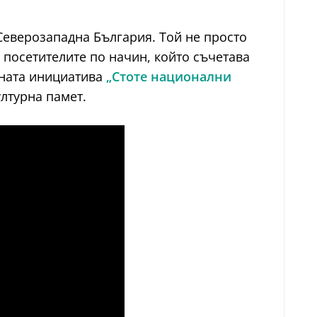
Северозападна България. Той не просто
 посетителите по начин, който съчетава
лната инициатива
„Стоте национални
ултурна памет.