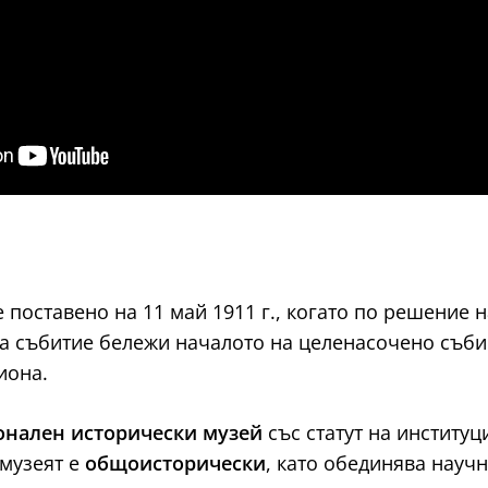
 поставено на 11 май 1911 г., когато по решение 
ова събитие бележи началото на целенасочено съб
иона.
онален исторически музей
със статут на институ
 музеят е
общоисторически
, като обединява науч