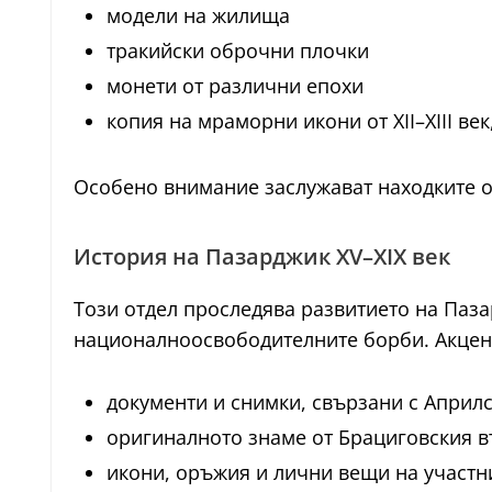
модели на жилища
тракийски оброчни плочки
монети от различни епохи
копия на мраморни икони от XII–XIII ве
Особено внимание заслужават находките 
История на Пазарджик XV–XIX век
Този отдел проследява развитието на Паз
националноосвободителните борби. Акцент
документи и снимки, свързани с Април
оригиналното знаме от Брациговския в
икони, оръжия и лични вещи на участн