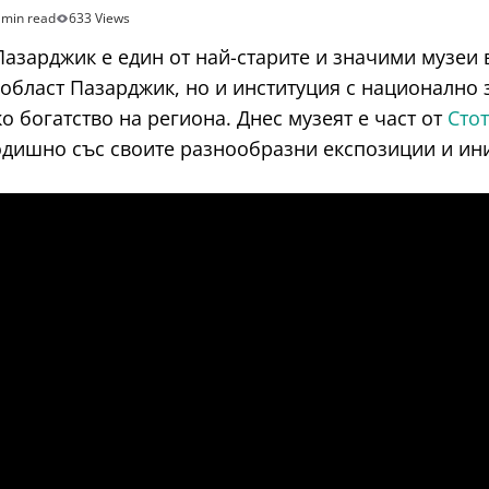
 min read
633 Views
Пазарджик е един от най-старите и значими музеи в
а област Пазарджик, но и институция с национално
о богатство на региона. Днес музеят е част от
Сто
одишно със своите разнообразни експозиции и ин