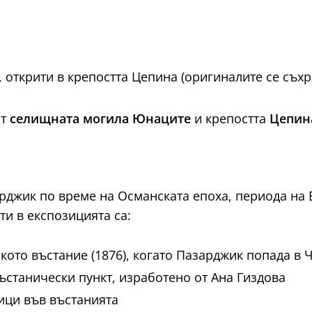
к, открити в крепостта Цепина (оригиналите се съх
от
селищната могила Юнаците
и крепостта
Цепин
арджик по време на Османската епоха, периода на
и в експозицията са:
ското въстание (1876), когато Пазарджик попада в
ъстанически пункт, изработено от Ана Гиздова
ици във въстанията