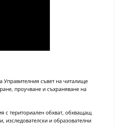
на Управителния съвет на читалище
иране, проучване и съхраняване на
ция с териториален обхват, обхващащ
ни, изследователски и образователни