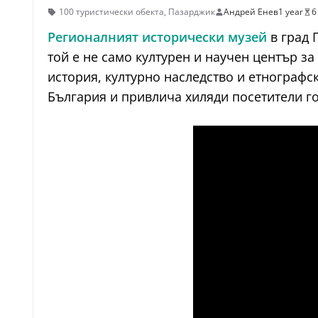
100 туристически обекта
,
Пазарджик
Андрей Енев
1 year
6
Регионалният исторически музей
в град 
той е не само културен и научен център з
история, културно наследство и етнографск
България и привлича хиляди посетители г