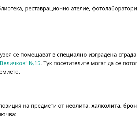
лиотека, реставрационно ателие, фотолаборатори
музея се помещават в
специално изградена сграда
 Величков“ №15
. Тук посетителите могат да се пото
емието.
спозиция на предмети от
неолита, халколита, брон
лючва: