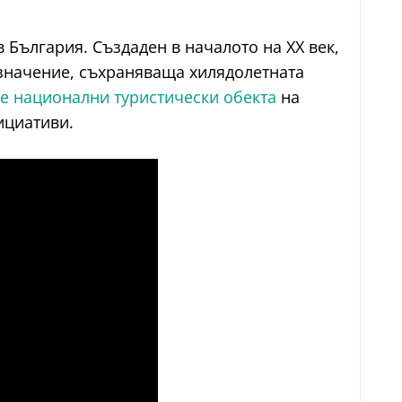
 България. Създаден в началото на XX век,
 значение, съхраняваща хилядолетната
те национални туристически обекта
на
ициативи.