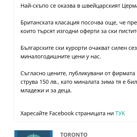
Най-скъпо се оказва в швейцарският Церма
Британската класация посочва още, че пре
които търсят изгодни оферти за ски пистит
Българските ски курорти очакват силен сез
миналогодишните цени у нас.
Съгласно цените, публикувани от фирмата 
струва 150 лв., като миналата зима тя е би
младежи и за деца.
Харесайте Facebook страницата ни
ТУК
TORONTO