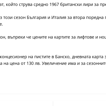
т, който струва средно 1967 британски лири за пр
з този сезон България и Италия за втора поредна 
е.
он, въпреки че цените на картите за лифтове и но
концесионер на пистите в Банско, дневната карта 
ла на цена от 130 лв. Увеличение има и за сезоннит