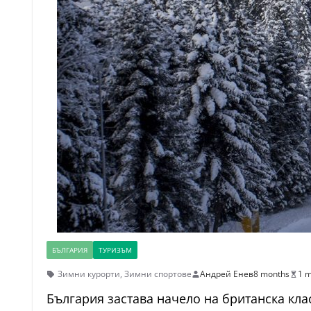
БЪЛГАРИЯ
ТУРИЗЪМ
Зимни курорти
,
Зимни спортове
Андрей Енев
8 months
1 m
България застава начело на британска клас