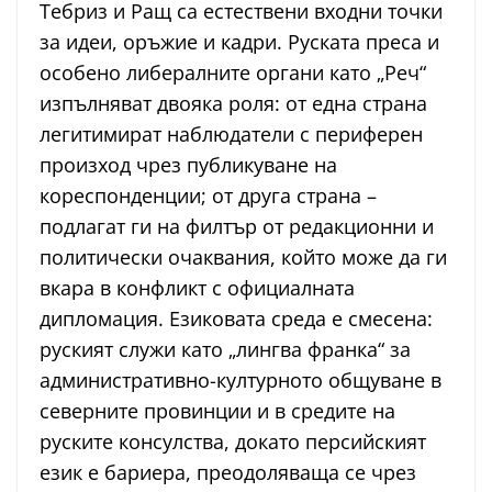
Тебриз и Ращ са естествени входни точки
за идеи, оръжие и кадри. Руската преса и
особено либералните органи като „Реч“
изпълняват двояка роля: от една страна
легитимират наблюдатели с периферен
произход чрез публикуване на
кореспонденции; от друга страна –
подлагат ги на филтър от редакционни и
политически очаквания, който може да ги
вкара в конфликт с официалната
дипломация. Езиковата среда е смесена:
руският служи като „лингва франка“ за
административно-културното общуване в
северните провинции и в средите на
руските консулства, докато персийският
език е бариера, преодоляваща се чрез