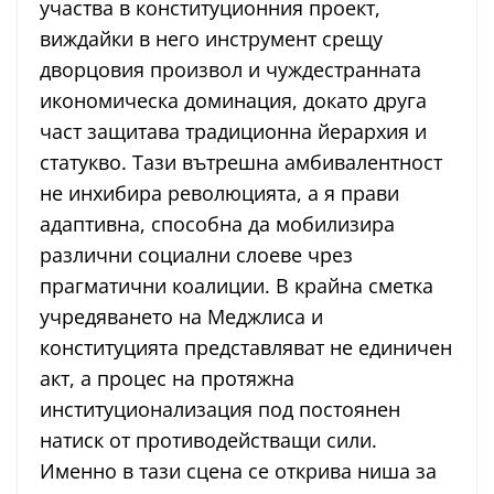
участва в конституционния проект,
виждайки в него инструмент срещу
дворцовия произвол и чуждестранната
икономическа доминация, докато друга
част защитава традиционна йерархия и
статукво. Тази вътрешна амбивалентност
не инхибира революцията, а я прави
адаптивна, способна да мобилизира
различни социални слоеве чрез
прагматични коалиции. В крайна сметка
учредяването на Меджлиса и
конституцията представляват не единичен
акт, а процес на протяжна
институционализация под постоянен
натиск от противодействащи сили.
Именно в тази сцена се открива ниша за