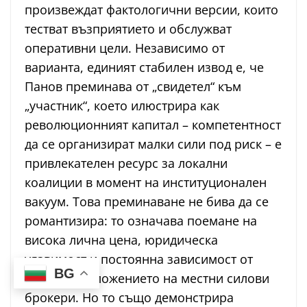
произвеждат фактологични версии, които
тестват възприятието и обслужват
оперативни цели. Независимо от
варианта, единият стабилен извод е, че
Панов преминава от „свидетел“ към
„участник“, което илюстрира как
революционният капитал – компетентност
да се организират малки сили под риск – е
привлекателен ресурс за локални
коалиции в момент на институционален
вакуум. Това преминаване не бива да се
романтизира: то означава поемане на
висока лична цена, юридическа
уязвимост и постоянна зависимост от
BG
благоразположението на местни силови
брокери. Но то също демонстрира