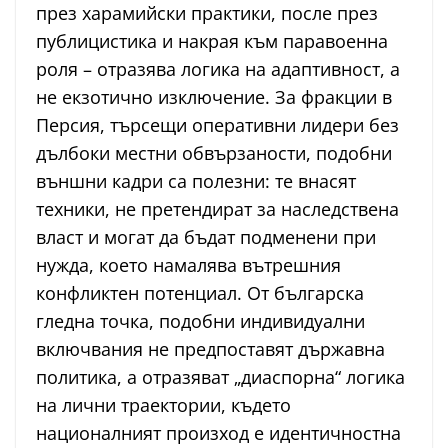
през харамийски практики, после през
публицистика и накрая към паравоенна
роля – отразява логика на адаптивност, а
не екзотично изключение. За фракции в
Персия, търсещи оперативни лидери без
дълбоки местни обвързаности, подобни
външни кадри са полезни: те внасят
техники, не претендират за наследствена
власт и могат да бъдат подменени при
нужда, което намалява вътрешния
конфликтен потенциал. От българска
гледна точка, подобни индивидуални
включвания не предпоставят държавна
политика, а отразяват „диаспорна“ логика
на лични траектории, където
националният произход е идентичностна