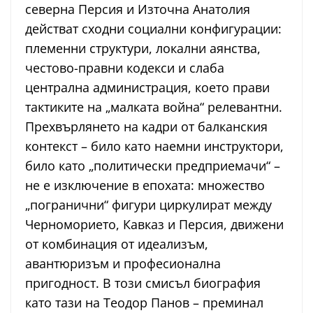
северна Персия и Източна Анатолия
действат сходни социални конфигурации:
племенни структури, локални аянства,
честово-правни кодекси и слаба
централна администрация, което прави
тактиките на „малката война“ релевантни.
Прехвърлянето на кадри от балканския
контекст – било като наемни инструктори,
било като „политически предприемачи“ –
не е изключение в епохата: множество
„погранични“ фигури циркулират между
Черноморието, Кавказ и Персия, движени
от комбинация от идеализъм,
авантюризъм и професионална
пригодност. В този смисъл биография
като тази на Теодор Панов – преминал