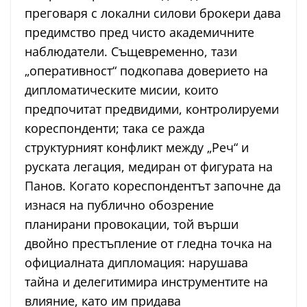
преговаря с локални силови брокери дава
предимство пред чисто академичните
наблюдатели. Същевременно, тази
„оперативност“ подкопава доверието на
дипломатическите мисии, които
предпочитат предвидими, контролируеми
кореспонденти; така се ражда
структурният конфликт между „Реч“ и
руската легация, медиран от фигурата на
Панов. Когато кореспондентът започне да
изнася на публично обозрение
планирани провокации, той върши
двойно престъпление от гледна точка на
официалната дипломация: нарушава
тайна и делегитимира инструментите на
влияние, като им придава