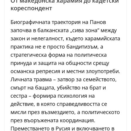
От македонска харамия до кадетски
кореспондент
Биографичната траектория на Панов
започва в балканската „сива зона“ между
закон и нелегалност, където харамийската
практика не е просто бандитизъм, а
стратегическа форма на политическа
принуда и защита на общности срещу
османска репресия и местни злоупотреби.
Личната травма – затвор за семейството,
смърт на бащата, убийство на брат и
сестра – формира психология на
действие, в която справедливостта се
мисли през възмездието, а политическото
през въоръжената координация.
Преместването в Русия и включването в