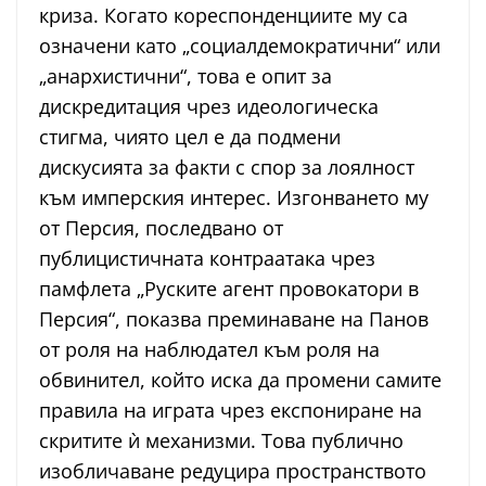
криза. Когато кореспонденциите му са
означени като „социалдемократични“ или
„анархистични“, това е опит за
дискредитация чрез идеологическа
стигма, чиято цел е да подмени
дискусията за факти с спор за лоялност
към имперския интерес. Изгонването му
от Персия, последвано от
публицистичната контраатака чрез
памфлета „Руските агент провокатори в
Персия“, показва преминаване на Панов
от роля на наблюдател към роля на
обвинител, който иска да промени самите
правила на играта чрез експониране на
скритите ѝ механизми. Това публично
изобличаване редуцира пространството