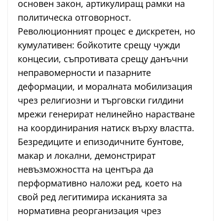
основен закон, артикулиращ рамки на
политическа отговорност.
Революционният процес е дискретен, но
кумулативен: бойкотите срещу чужди
концесии, съпротивата срещу данъчни
неправомерности и пазарните
деформации, и моралната мобилизация
чрез религиозни и търговски гилдини
мрежи генерират нелинейно нарастване
на координирания натиск върху властта.
Безредиците и епизодичните бунтове,
макар и локални, демонстрират
невъзможността на центъра да
перформативно наложи ред, което на
свой ред легитимира исканията за
нормативна реорганизация чрез