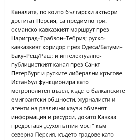
Каналите, по които български актьори
достигат Персия, са предимно три:
османско-кавказкият маршрут през
Цариград–Трабзон–Тебриз; руско-
кавказкият коридор през Одеса/Батуми–
Баку–Рещ/Раш; и интелектуално-
публицисткият канал през Санкт
Петербург и руските либерални кръгове.
Истанбул функционира като
метрополитен възел, където балканските
емигрантски общности, журналисти и
агенти на различни каузи обменят
информация и ресурси, докато Кавказ
предоставя „сухопътния мост“ към
северна Персия, където градове като