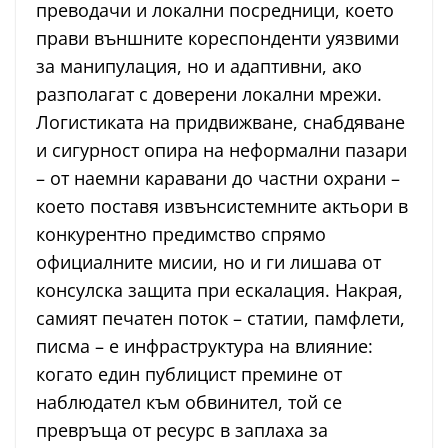
преводачи и локални посредници, което
прави външните кореспонденти уязвими
за манипулация, но и адаптивни, ако
разполагат с доверени локални мрежи.
Логистиката на придвижване, снабдяване
и сигурност опира на неформални пазари
– от наемни каравани до частни охрани –
което поставя извънсистемните актьори в
конкурентно предимство спрямо
официалните мисии, но и ги лишава от
консулска защита при ескалация. Накрая,
самият печатен поток – статии, памфлети,
писма – е инфраструктура на влияние:
когато един публицист премине от
наблюдател към обвинител, той се
превръща от ресурс в заплаха за