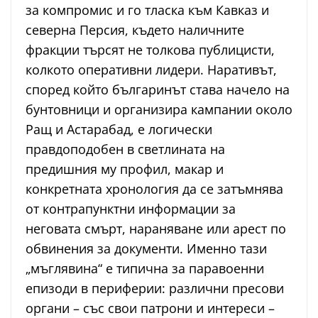
за компромис и го тласка към Кавказ и
северна Персия, където наличните
фракции търсят не толкова публицисти,
колкото оперативни лидери. Наративът,
според който българинът става начело на
бунтовници и организира кампании около
Ращ и Астарабад, е логически
правдоподобен в светлината на
предишния му профил, макар и
конкретната хронология да се затъмнява
от контрапунктни информации за
неговата смърт, нараняване или арест по
обвинения за документи. Именно тази
„мъглявина“ е типична за паравоенни
епизоди в периферии: различни пресови
органи – със свои патрони и интереси –