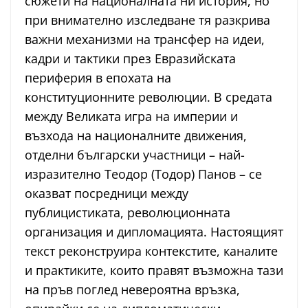
сюжети на националната ни история, но
при внимателно изследване тя разкрива
важни механизми на трансфер на идеи,
кадри и тактики през Евразийската
периферия в епохата на
конституционните революции. В средата
между Великата игра на империи и
възхода на националните движения,
отделни български участници – най-
изразително Теодор (Тодор) Панов – се
оказват посредници между
публицистиката, революционната
организация и дипломацията. Настоящият
текст реконструира контекстите, каналите
и практиките, които правят възможна тази
на пръв поглед невероятна връзка,