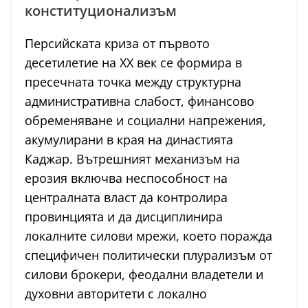
конституционализъм
Персийската криза от първото
десетилетие на XX век се формира в
пресечната точка между структурна
административна слабост, финансово
обременяване и социални напрежения,
акумулирани в края на династията
Каджар. Вътрешният механизъм на
ерозия включва неспособност на
централната власт да контролира
провинцията и да дисциплинира
локалните силови мрежи, което поражда
специфичен политически плурализъм от
силови брокери, феодални владетели и
духовни авторитети с локално