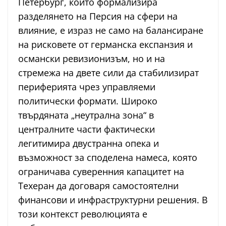
Петербург, който формализира
разделянето на Персия на сфери на
влияние, е израз не само на балансиране
на рисковете от германска експанзия и
османски ревизионизъм, но и на
стремежа на двете сили да стабилизират
периферията чрез управляеми
политически формати. Широко
твърдяната „неутрална зона“ в
централните части фактически
легитимира двустранна опека и
възможност за споделена намеса, която
ограничава суверенния капацитет на
Техеран да договаря самостоятелни
финансови и инфраструктурни решения. В
този контекст революцията е