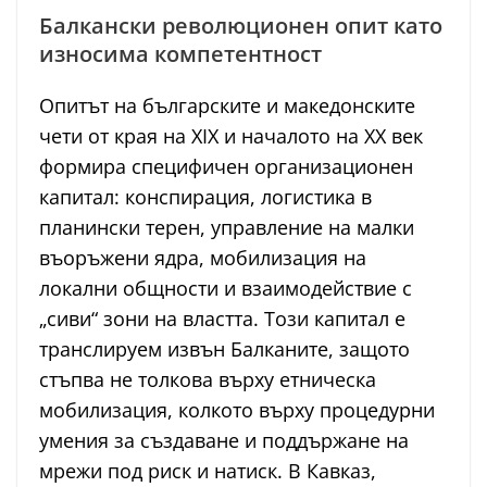
Балкански революционен опит като
износима компетентност
Опитът на българските и македонските
чети от края на XIX и началото на XX век
формира специфичен организационен
капитал: конспирация, логистика в
планински терен, управление на малки
въоръжени ядра, мобилизация на
локални общности и взаимодействие с
„сиви“ зони на властта. Този капитал е
транслируем извън Балканите, защото
стъпва не толкова върху етническа
мобилизация, колкото върху процедурни
умения за създаване и поддържане на
мрежи под риск и натиск. В Кавказ,