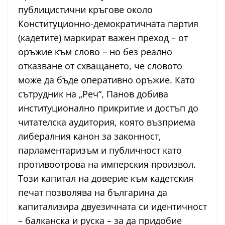
публицистични кръгове около
Конституционно-демократичната партия
(кадетите) маркират важен преход – от
оръжие към слово – но без реално
отказване от схващането, че словото
може да бъде оперативно оръжие. Като
сътрудник на „Реч“, Панов добива
институционално прикритие и достъп до
читателска аудитория, която възприема
либералния канон за законност,
парламентаризъм и публичност като
противоотрова на имперския произвол.
Този капитал на доверие към кадетския
печат позволява на българина да
капитализира двуезичната си идентичност
– балканска и руска – за да придобие