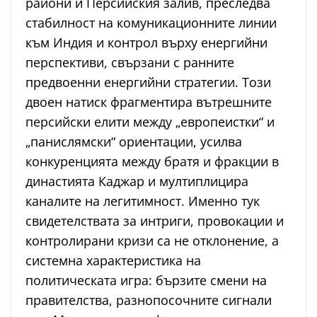
райони и Персийския залив, преследва
стабилност на комуникационните линии
към Индия и контрол върху енергийни
перспективи, свързани с ранните
предвоенни енергийни стратегии. Този
двоен натиск фрагментира вътрешните
персийски елити между „европеистки“ и
„панислямски“ ориентации, усилва
конкуренцията между братя и фракции в
династията Каджар и мултиплицира
каналите на легитимност. Именно тук
свидетелствата за интриги, провокации и
контролирани кризи са не отклонение, а
системна характеристика на
политическата игра: бързите смени на
правителства, разнопосочните сигнали