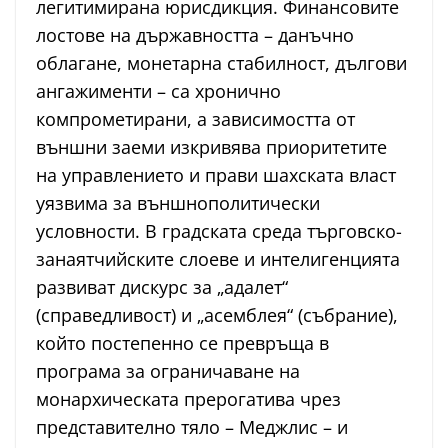
легитимирана юрисдикция. Финансовите
лостове на държавността – данъчно
облагане, монетарна стабилност, дългови
ангажименти – са хронично
компрометирани, а зависимостта от
външни заеми изкривява приоритетите
на управлението и прави шахската власт
уязвима за външнополитически
условности. В градската среда търговско-
занаятчийските слоеве и интелигенцията
развиват дискурс за „адалет“
(справедливост) и „асемблея“ (събрание),
който постепенно се превръща в
програма за ограничаване на
монархическата прерогатива чрез
представително тяло – Меджлис – и