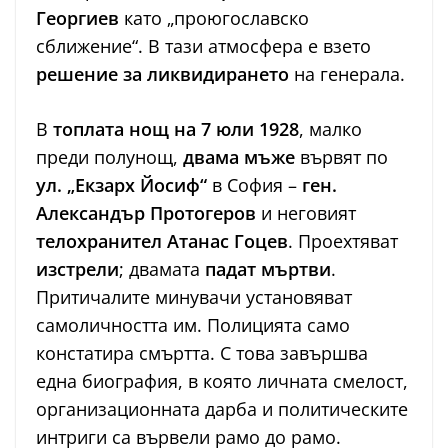
Георгиев
като „проюгославско
сближение“. В тази атмосфера е взето
решение за ликвидирането
на генерала.
В
топлата нощ на 7 юли 1928
, малко
преди полунощ,
двама мъже
вървят по
ул. „Екзарх Йосиф“
в София –
ген.
Александър Протогеров
и неговият
телохранител Атанас Гоцев
. Проехтяват
изстрели
; двамата
падат мъртви
.
Притичалите минувачи установяват
самоличността им. Полицията само
констатира смъртта. С това завършва
една биография, в която личната смелост,
организационната дарба и политическите
интриги са вървели рамо до рамо.