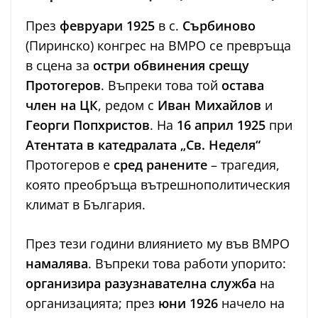
През
февруари 1925
в с.
Сърбиново
(Пиринско) конгрес на ВМРО се превръща
в сцена за
остри обвинения срещу
Протогеров
. Въпреки това той
остава
член на ЦК
, редом с
Иван Михайлов
и
Георги Попхристов
. На
16 април 1925
при
Атентата в катедралата „Св. Неделя“
Протогеров е
сред ранените
– трагедия,
която преобръща вътрешнополитическия
климат в България.
През тези години влиянието му във ВМРО
намалява
. Въпреки това работи упорито:
организира разузнавателна служба
на
организацията; през
юни 1926
начело на