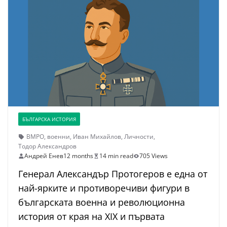
БЪЛГАРСКА ИСТОРИЯ
ВМРО
,
военни
,
Иван Михайлов
,
Личности
,
Тодор Александров
Андрей Енев
12 months
14 min read
705 Views
Генерал Александър Протогеров е една от
най-ярките и противоречиви фигури в
българската военна и революционна
история от края на XIX и първата