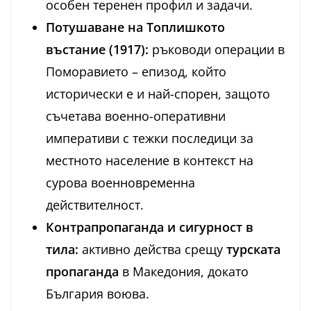
особен теренен профил и задачи.
Потушаване на Топлишкото
въстание (1917):
ръководи операции в
Поморавието – епизод, който
исторически е и най-спорен, защото
съчетава военно-оперативни
императиви с тежки последици за
местното население в контекст на
сурова военновременна
действителност.
Контрапропаганда и сигурност в
тила:
активно действа срещу
турската
пропаганда
в Македония, докато
България воюва.