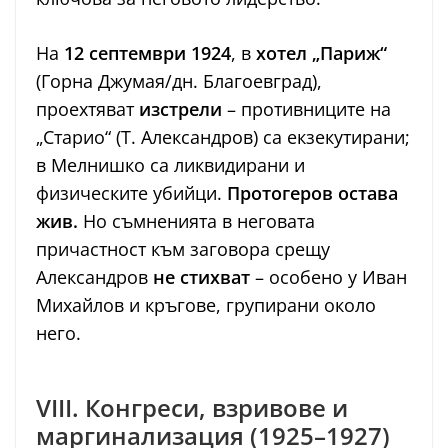
На
12 септември 1924
, в
хотел „Париж“
(Горна Джумая/дн. Благоевград),
проехтяват
изстрели
– противниците на
„Старио“ (Т. Александров) са екзекутирани;
в Мелнишко са ликвидирани и
физическите убийци.
Протогеров остава
жив.
Но съмненията в неговата
причастност към заговора срещу
Александров
не стихват
– особено у Иван
Михайлов и кръгове, групирани около
него.
VIII. Конгреси, взривове и
маргинализация (1925–1927)