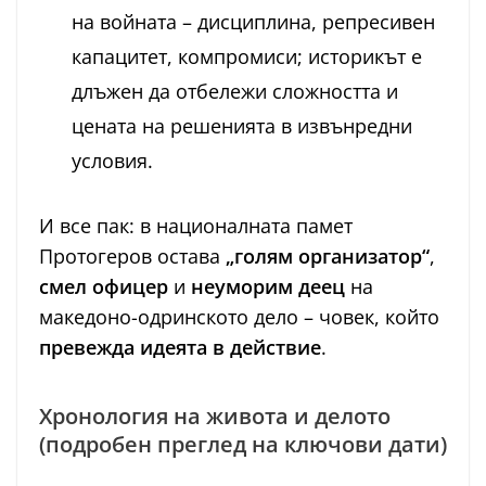
на войната – дисциплина, репресивен
капацитет, компромиси; историкът е
длъжен да отбележи сложността и
цената на решенията в извънредни
условия.
И все пак: в националната памет
Протогеров остава
„голям организатор“
,
смел офицер
и
неуморим деец
на
македоно-одринското дело – човек, който
превежда идеята в действие
.
Хронология на живота и делото
(подробен преглед на ключови дати)