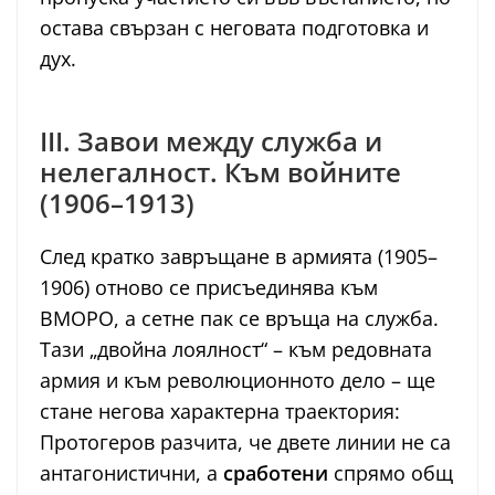
остава свързан с неговата подготовка и
дух.
III. Завои между служба и
нелегалност. Към войните
(1906–1913)
След кратко завръщане в армията (1905–
1906) отново се присъединява към
ВМОРО, а сетне пак се връща на служба.
Тази „двойна лоялност“ – към редовната
армия и към революционното дело – ще
стане негова характерна траектория:
Протогеров разчита, че двете линии не са
антагонистични, а
сработени
спрямо общ