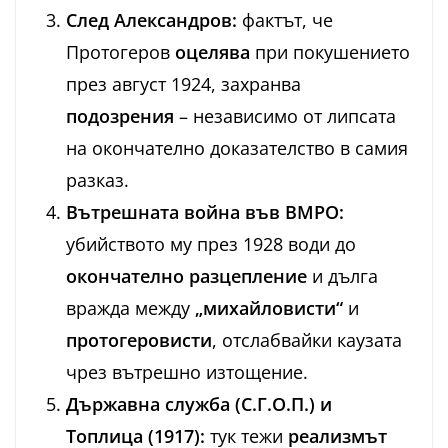
След Александров:
фактът, че
Протогеров
оцелява
при покушението
през август 1924, захранва
подозрения
– независимо от липсата
на окончателно доказателство в самия
разказ.
Вътрешната война във ВМРО:
убийството му през 1928 води до
окончателно разцепление
и дълга
вражда между
„михайловисти“
и
протогеровисти
, отслабвайки каузата
чрез вътрешно изтощение.
Държавна служба (С.Г.О.П.) и
Топлица (1917):
тук тежи
реализмът