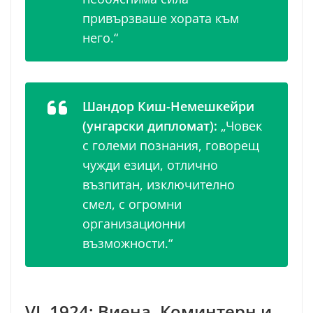
привързваше хората към
него.“
Шандор Киш-Немешкейри
(унгарски дипломат):
„Човек
с големи познания, говорещ
чужди езици, отлично
възпитан, изключително
смел, с огромни
организационни
възможности.“
VI. 1924: Виена, Коминтерн и