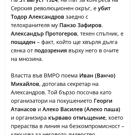
Серския революционен окръг, е
убит
Тодор Александров
заедно с
телохранителя му
Панзо Зафиров
.
Александър Протогеров
, техен спътник, е
пощаден
– факт, който ще хвърля дълга
сянка от
подозрения
върху него в очите
на мнозина.
Властта във ВМРО поема
Иван (Ванчо)
Михайлов
, дотогава секретар на
Александров. Той бързо посочва като
организатори на покушението
Георги
Атанасов
и
Алеко Василев (Алеко паша)
и организира
кърваво отмъщение
, което
прераства в линия на безкомпромисност –
ключова за неговото лидерство.