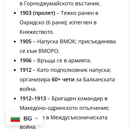
в Горноджумайското въстание.
1903 (пролет)
– Тежко ранен в
Охридско (6 рани); изтеглен в
Княжеството.
1905
– Напуска ВМОК; присъединява
се към ВМОРО.
1906
– Връща се в армията.
1912
– Като подполковник напуска;
организира
60+ чети
за Балканската
война.
1912–1913
– Бригаден командир в
Македоно-одринското опълчение;
участие и в Междусъюзническата
BG
война.