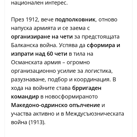
национален интерес.
През 1912, вече
подполковник
, отново
напуска армията и се заема с
организиране на чети
за предстоящата
Балканска война. Успява да
сформира и
изпрати над 60 чети
в тила на
Османската армия – огромно
организационно усилие за логистика,
разузнаване, подбор и координация. В
хода на войните става
брригаден
командир
в новосформираното
Македоно-одринско опълчение
и
участва активно и в Междусъюзническата
война (1913).