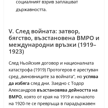
социалният взрив заплашват
държавността.
V. След войната: затвор,
бягство, възстановена ВМРО и
международни връзки (1919–
1923)
След Ньойския договор и националната
катастрофа (1919) Протогеров е арестуван
сред „виновниците за войната“, но
успява
да избяга
след дни. Заедно с Тодор
Александров
възстановява дейността на
ВМРО
, която от края на 1919 и началото
на 1920-те се превръща в парадържавен