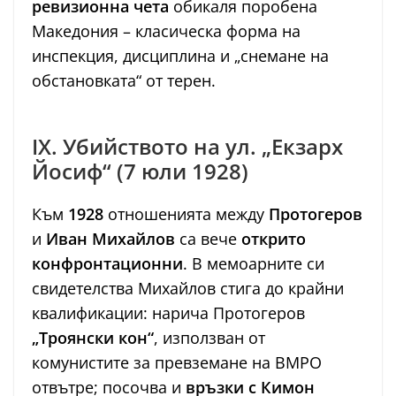
ревизионна чета
обикаля поробена
Македония – класическа форма на
инспекция, дисциплина и „снемане на
обстановката“ от терен.
IX. Убийството на ул. „Екзарх
Йосиф“ (7 юли 1928)
Към
1928
отношенията между
Протогеров
и
Иван Михайлов
са вече
открито
конфронтационни
. В мемоарните си
свидетелства Михайлов стига до крайни
квалификации: нарича Протогеров
„Троянски кон“
, използван от
комунистите за превземане на ВМРО
отвътре; посочва и
връзки с Кимон