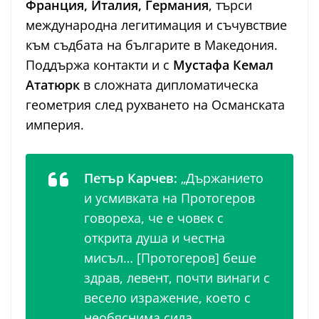
Франция, Италия, Германия
, търси
международна легитимация и съчувствие
към съдбата на българите в Македония.
Поддържа контакти и с
Мустафа Кемал
Ататюрк
в сложната дипломатическа
геометрия след рухването на Османската
империя.
Петър Карчев:
„Държанието
и усмивката на Протогеров
говореха, че е човек с
открита душа и честна
мисъл… [Протогеров] беше
здрав, левент, почти винаги с
весело изражение, което с
необяснима сила