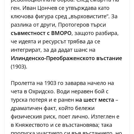
ген. Иван Цончев се утвърждава като
ключова фигура сред „върховистите“. За
разлика от други, Протогеров търси
съвместност с ВМОРО
, защото разбира,
че идеята и ресурсът трябва да се
интегрират, за да дадат шанс на
Илинденско-Преображенското въстание
(1903).
Пролетта на 1903 го заварва начело на
чета в Охридско. Води неравен бой с
турска потеря и е ранен
на шест места
–
драматичен факт, който бележи
физическия риск, поет лично. Изтеглен е
в Княжеството и се възстановява; така
пропуска участието си във въстанието, но