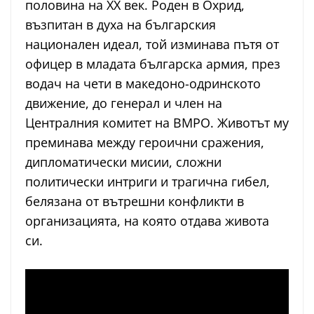
половина на XX век. Роден в Охрид,
възпитан в духа на българския
национален идеал, той изминава пътя от
офицер в младата българска армия, през
водач на чети в македоно-одринското
движение, до генерал и член на
Централния комитет на ВМРО. Животът му
преминава между героични сражения,
дипломатически мисии, сложни
политически интриги и трагична гибел,
белязана от вътрешни конфликти в
организацията, на която отдава живота
си.