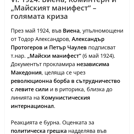
„Майският манифест“ –
голямата криза
През май 1924, във
Виена
, упълномощени
от Тодор Александров,
Александър
Протогеров и Петър Чаулев
подписват
т.нар.
„Майски манифест“
(6 май 1924).
Документът прокламира
независима
Македония
, целяща се чрез
революционна борба в сътрудничество
с левите сили
и в риторика, близка до
линията на
Комунистическия
интернационал
.
Реакцията е бурна. Оценката за
политическа грешка
надделява във