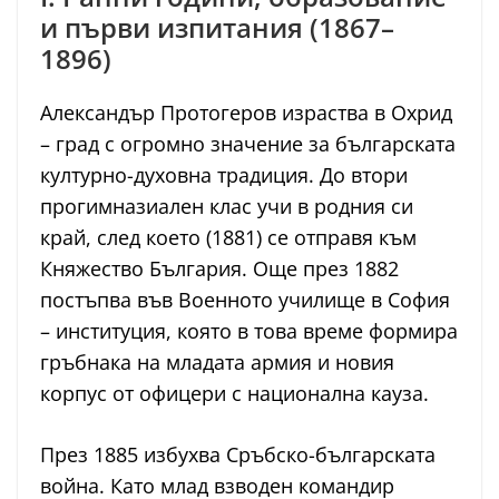
и първи изпитания (1867–
1896)
Александър Протогеров израства в Охрид
– град с огромно значение за българската
културно-духовна традиция. До втори
прогимназиален клас учи в родния си
край, след което (1881) се отправя към
Княжество България. Още през 1882
постъпва във Военното училище в София
– институция, която в това време формира
гръбнака на младата армия и новия
корпус от офицери с национална кауза.
През 1885 избухва Сръбско-българската
война. Като млад взводен командир