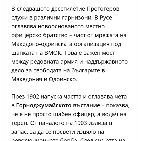
В следващото десетилетие Протогеров
служи в различни гарнизони. В Русе
оглавява новооснованото местно
офицерско братство – част от мрежата на
Македоно-одринската организация под
шапката на ВМОК. Това е важен мост
между редовната армия и наддържавното
дело за свободата на българите в
Македония и Одринско.
През 1902 напуска частта и оглавява чета
в
Горноджумайското въстание
– показва,
че е не просто щабен офицер, а водач на
терен. От началото на 1903 излиза в
запас, за да се посвети изцяло на
революционната борба. След смъртта на