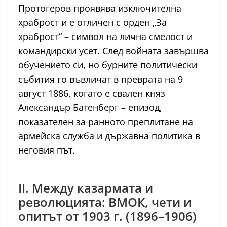
Протогеров проявява изключителна
храброст и е отличен с орден „За
храброст“ – символ на лична смелост и
командирски усет. След войната завършва
обучението си, но бурните политически
събития го въвличат в преврата на 9
август 1886, когато е свален княз
Александър Батенберг – епизод,
показателен за ранното преплитане на
армейска служба и държавна политика в
неговия път.
II. Между казармата и
революцията: ВМОК, чети и
опитът от 1903 г. (1896–1906)