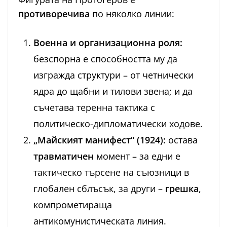
противоречива
по няколко линии:
Военна и организационна роля:
безспорна е способността му да
изгражда структури – от четнически
ядра до щабни и тилови звена; и да
съчетава теренна тактика с
политическо-дипломатически ходове.
„Майският манифест“ (1924):
остава
травматичен
момент – за едни е
тактическо търсене на съюзници в
глобален сблъсък, за други –
грешка
,
компрометираща
антикомунистическата линия.