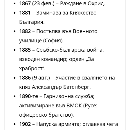
1867 (23 фев.)
– Раждане в Охрид.
1881
– Заминава за Княжество
България.
1882
– Постъпва във Военното
училище (София).
1885
– Сръбско-българска война:
взводен командир; орден „За
храброст“.
1886 (9 авг.)
– Участие в свалянето на
княз Александър Батенберг.
1890-те
– Гарнизонна служба;
активизиране във ВМОК (Русе:
офицерско братство).
1902
– Напуска армията; оглавява чета