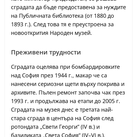
сградата да бъде предоставена за нуждите
на Публичната библиотека (от 1880 до
1893 г.). След това тя е преустроена за
новооткрития Народен музей.
Преживени трудности
Сградата оцелява при бомбардировките
над София през 1944 г., макар че са
нанесени сериозни щети върху покрива и
архивите. Пълен ремонт започва чак през
1993 г. и продължава на етапи до 2005 г.
Сградата на музея днес е третата най-
стара сграда в центъра на София след
ротондата „Свети Георги“ (IV в.) и
базиликата „Света София“ (IV–VI в.).