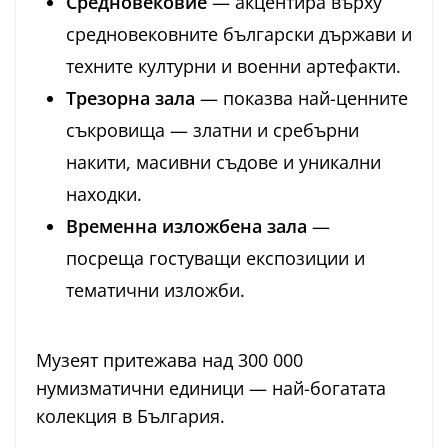
Средновековие
— акцентира върху
средновековните български държави и
техните културни и военни артефакти.
Трезорна зала
— показва най-ценните
съкровища — златни и сребърни
накити, масивни съдове и уникални
находки.
Временна изложбена зала
—
посреща гостуващи експозиции и
тематични изложби.
Музеят притежава над 300 000
нумизматични единици — най-богатата
колекция в България.