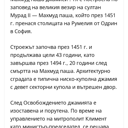
заповед на великия везир на султан
Мурад II — Махмуд паша, който през 1451
г. пренася столицата на Румелия от Одрин
в София.
Строежът започва през 1451 г. и
продължава цели 43 години, като
завършва през 1494 г., 20 години след
смъртта на Махмуд паша. Архитектурно
сградата е типична ниско-куполна джамия
с девет секторни купола и вътрешен двор.
След Освобождението джамията е
изоставена и порутена. По време на
управлението на митрополит Климент
като министър-председател, се решава