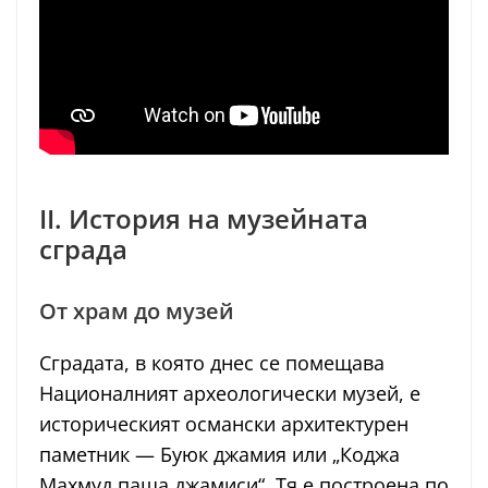
II. История на музейната
сграда
От храм до музей
Сградата, в която днес се помещава
Националният археологически музей, е
историческият османски архитектурен
паметник — Буюк джамия или „Коджа
Махмуд паша джамиси“. Тя е построена по