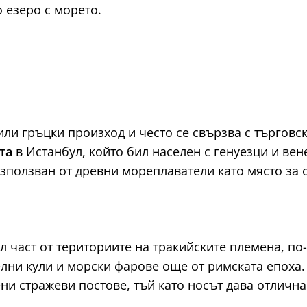
 езеро с морето.
или гръцки произход и често се свързва с търгов
та
в Истанбул, който бил населен с генуезци и ве
 използван от древни мореплаватели като място за 
л част от териториите на тракийските племена, п
ни кули и морски фарове още от римската епоха.
ени стражеви постове, тъй като носът дава отлич