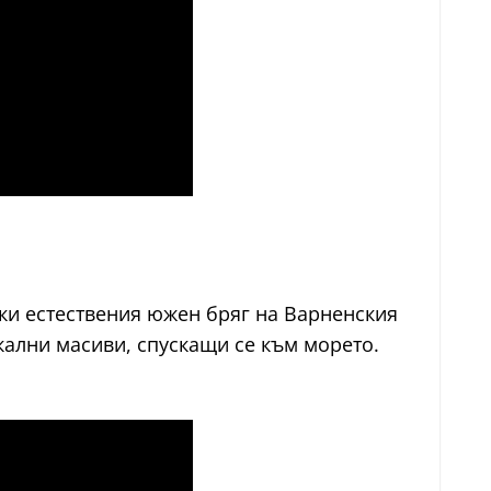
йки естествения южен бряг на Варненския
скални масиви, спускащи се към морето.