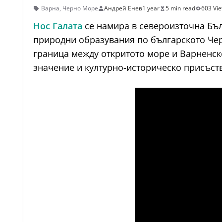
Варна
,
Черно Море
Андрей Енев
1 year
5 min read
603 Vi
Нос Галата
се намира в североизточна Бъл
природни образувания по българското Чер
граница между откритото море и Варненско
значение и културно-историческо присъст