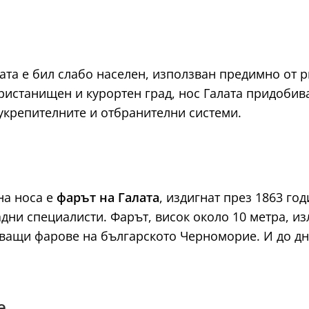
та е бил слабо населен, използван предимно от р
пристанищен и курортен град, нос Галата придобив
 укрепителните и отбранителни системи.
на носа е
фарът на Галата
, издигнат през 1863 го
адни специалисти. Фарът, висок около 10 метра, и
тващи фарове на българското Черноморие. И до дн
е