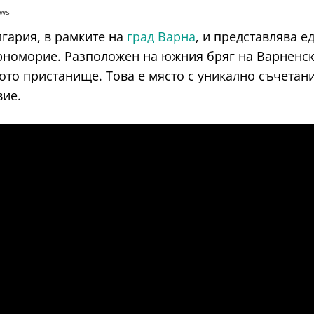
ews
гария, в рамките на
град Варна
, и представлява 
номорие. Разположен на южния бряг на Варненски
то пристанище. Това е място с уникално съчетани
вие.