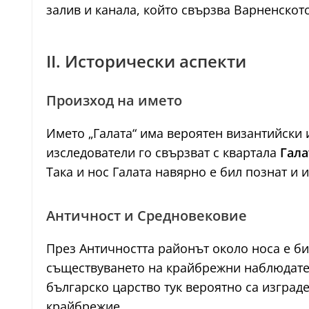
залив и канала, който свързва Варненското
II. Исторически аспекти
Произход на името
Името „Галата“ има вероятен византийски 
изследователи го свързват с квартала
Гала
Така и нос Галата навярно е бил познат и
Античност и Средновековие
През Античността районът около носа е би
съществуването на крайбрежни наблюдател
българско царство тук вероятно са изград
крайбрежие.