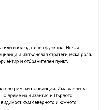
ска или наблюдателна функция. Някои
нецианци и изпълнявал стратегическа роля.
ориентир и отбранителен пункт.
о-късно римски провинции. Има данни за
 По време на Византия и Първото
на видимост към северното и южното