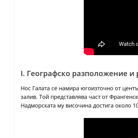
I. Географско разположение и
Нос Галата се намира югоизточно от цент
залив. Той представлява част от Франгенс
Надморската му височина достига около 10