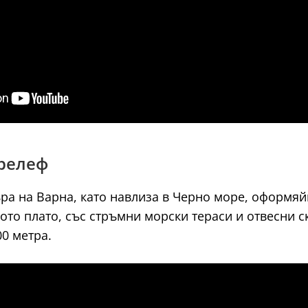
 релеф
ъра на Варна, като навлиза в Черно море, оформя
кото плато, със стръмни морски тераси и отвесни 
0 метра.