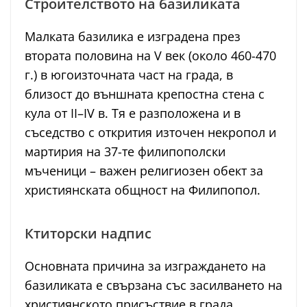
Строителството на базиликата
Малката базилика е изградена през
втората половина на V век (около 460-470
г.) в югоизточната част на града, в
близост до външната крепостна стена с
кула от II–IV в. Тя е разположена и в
съседство с открития източен некропол и
мартирия на 37-те филипополски
мъченици – важен религиозен обект за
християнската общност на Филипопол.
Ктиторски надпис
Основната причина за изграждането на
базиликата е свързана със засилването на
християнското присъствие в града,