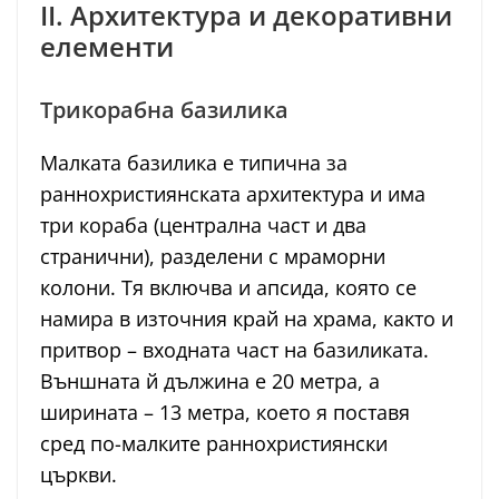
II. Архитектура и декоративни
елементи
Трикорабна базилика
Малката базилика е типична за
раннохристиянската архитектура и има
три кораба (централна част и два
странични), разделени с мраморни
колони. Тя включва и апсида, която се
намира в източния край на храма, както и
притвор – входната част на базиликата.
Външната й дължина е 20 метра, а
ширината – 13 метра, което я поставя
сред по-малките раннохристиянски
църкви.