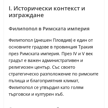
I. Исторически контекст и
изграждане
Филипопол в Римската империя
Филипопол (днешен Пловдив) е един от
основните градове в провинция Тракия
през Римската империя. През IV и V век
градът е важен административен и
религиозен център. Със своето
стратегическо разположение по римските
пътища и благоприятния климат,
Филипопол се утвърдил като голям
търговски и културен хъб.