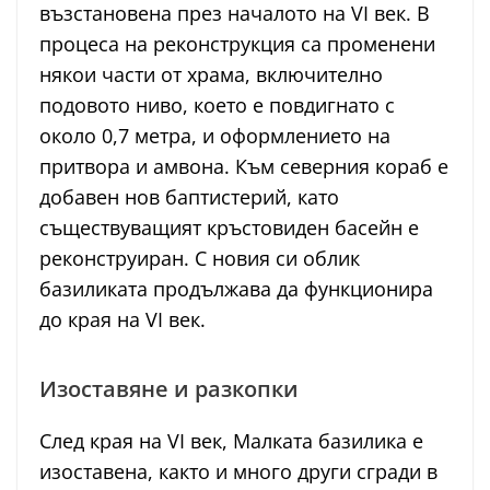
възстановена през началото на VI век. В
процеса на реконструкция са променени
някои части от храма, включително
подовото ниво, което е повдигнато с
около 0,7 метра, и оформлението на
притвора и амвона. Към северния кораб е
добавен нов баптистерий, като
съществуващият кръстовиден басейн е
реконструиран. С новия си облик
базиликата продължава да функционира
до края на VI век.
Изоставяне и разкопки
След края на VI век, Малката базилика е
изоставена, както и много други сгради в