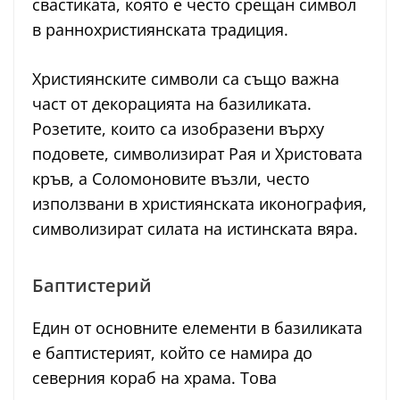
свастиката, която е често срещан символ
в раннохристиянската традиция.
Християнските символи са също важна
част от декорацията на базиликата.
Розетите, които са изобразени върху
подовете, символизират Рая и Христовата
кръв, а Соломоновите възли, често
използвани в християнската иконография,
символизират силата на истинската вяра.
Баптистерий
Един от основните елементи в базиликата
е баптистерият, който се намира до
северния кораб на храма. Това