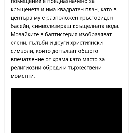
помещение е предназначено за
кръщенета и има квадратен план, като в
центъра му е разположен кръстовиден
басейн, символизиращ кръщелната вода.
Мозайките в баптистерия изобразяват
елени, гълъби и други християнски
символи, които допълват общото
впечатление от храма като място за
религиозни обреди и тържествени
моменти.