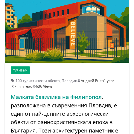
ТУРИЗЪМ
100 туристически обекта
,
Пловдив
Андрей Енев
1 year
7 min read
636 Views
Малката базилика на Филипопол
,
разположена в съвременния Пловдив, е
един от най-ценните археологически
обекти от раннохристиянската епоха в
България. Този архитектурен паметник е