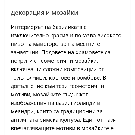
Декорация и мозайки
Интериорът на базиликата е
изключително красив и показва високото
ниво на майсторство на местните
занаятчии. Подовете на храмовете са
покрити с геометрични мозайки,
включващи сложни композиции от
триъгълници, кръгове и ромбове. В
допълнение към тези геометрични
мотиви, мозайките съдържат
изображения на вази, гирлянди и
меандри, които са традиционни за
античната римска култура. Един от най-
впечатляващите мотиви в мозайките е