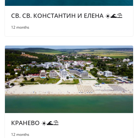
СВ. СВ. КОНСТАНТИН И ЕЛЕНА ☀️🌊⛱
12 months
КРАНЕВО ☀️🌊⛱
12 months