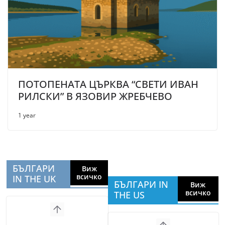
ПОТОПЕНАТА ЦЪРКВА “СВЕТИ ИВАН
РИЛСКИ” В ЯЗОВИР ЖРЕБЧЕВО
1 year
БЪЛГАРИ
Виж
всичко
IN THE UK
БЪЛГАРИ IN
Виж
всичко
THE US