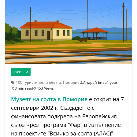
ТУРИЗЪМ
100 туристически обекта
,
Поморие
Андрей Енев
1 year
3 min read
453 Views
Музеят на солта в Поморие
е открит на 7
септември 2002 г. Създаден е с
финансовата подкрепа на Европейския
съюз чрез програма “Фар” в изпълнение
на проектите “Всичко за солта (АЛАС)” –