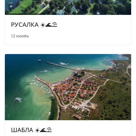
РУСАЛКА ☀️🌊⛱
12 months
ШАБЛА ☀️🌊⛱