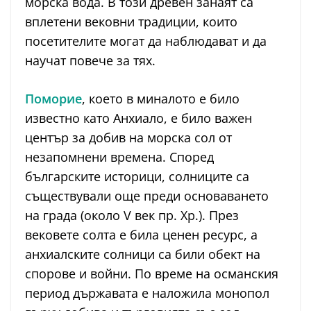
морска вода. В този древен занаят са
вплетени вековни традиции, които
посетителите могат да наблюдават и да
научат повече за тях.
Поморие
, което в миналото е било
известно като Анхиало, е било важен
център за добив на морска сол от
незапомнени времена. Според
българските историци, солниците са
съществували още преди основаването
на града (около V век пр. Хр.). През
вековете солта е била ценен ресурс, а
анхиалските солници са били обект на
спорове и войни. По време на османския
период държавата е наложила монопол