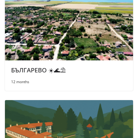
БЪЛГАРЕВО ☀️🌊⛱
12 months