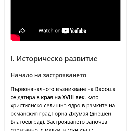
I. Историческо развитие
Начало на застрояването
Първоначалното възникване на Вароша
се датира в
края на XVIII век
, като
християнско селищно ядро в рамките на
османския град Горна Джумая (днешен
Благоевград). Застрояването започва
спонтанно, с малки, ниски къщи,