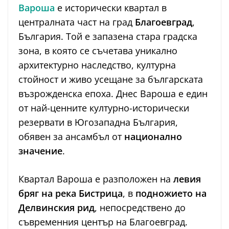
Вароша
е исторически квартал в
централната част на град
Благоевград
,
България. Той е запазена стара градска
зона, в която се съчетава уникално
архитектурно наследство, културна
стойност и живо усещане за българската
възрожденска епоха. Днес Вароша е един
от най-ценните културно-исторически
резервати в Югозападна България,
обявен за ансамбъл от
национално
значение
.
Квартал Вароша е разположен на
левия
бряг на река Бистрица
, в
подножието на
Делвинския рид
, непосредствено до
съвременния център на Благоевград.