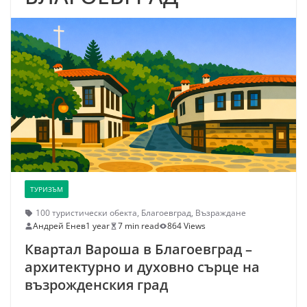
ТУРИЗЪМ
100 туристически обекта
,
Благоевград
,
Възраждане
Андрей Енев
1 year
7 min read
864 Views
Квартал Вароша в Благоевград –
архитектурно и духовно сърце на
възрожденския град