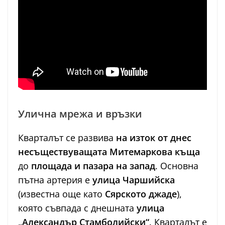
Улична мрежа и връзки
Кварталът се развива
на изток от днес
несъществуващата Митемаркова къща
до
площада и пазара на запад
. Основна
пътна артерия е
улица Чаршийска
(известна още като
Сярското джаде
),
която съвпада с днешната
улица
„Александър Стамболийски“
. Кварталът е