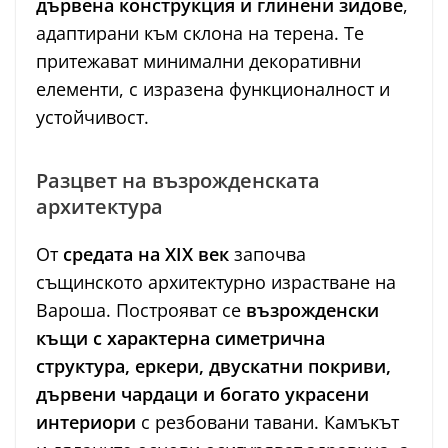
дървена конструкция и глинени зидове
,
адаптирани към склона на терена. Те
притежават минимални декоративни
елементи, с изразена функционалност и
устойчивост.
Разцвет на възрожденската
архитектура
От
средата на XIX век
започва
същинското архитектурно израстване на
Вароша. Построяват се
възрожденски
къщи с характерна симетрична
структура, еркери, двускатни покриви,
дървени чардаци и богато украсени
интериори
с резбовани тавани. Камъкът