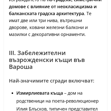
домове с влияние от неокласицизма и
балканската градска архитектура
. Те
имат две или три нива, вътрешни
дворове, ковани железни балкони и
мазилки с декоративни орнаменти.
III. Забележителни
възрожденски къщи във
Вароша
Най-значимите сгради включват:
Измирлиевата къща
– дом на
родственици на поета-революционер
Илия Блъсков, типичен представител