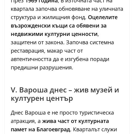
През
1969 година
, в източната част на
квартала започва обновяване на уличната
структура и жилищния фонд.
Оцелелите
възрожденски къщи са обявени за
недвижими културни ценности
,
защитени от закона. Започва системна
реставрация, макар част от
автентичността да е изгубена поради
предишни разрушения.
V. Вароша днес – жив музей и
културен център
Днес Вароша е не просто туристическа
атракция, а
жива част от културната
памет на Благоевград
. Кварталът служи