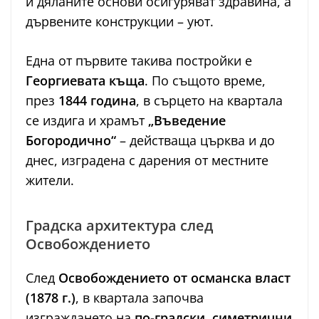
и дяланите основи осигуряват здравина, а
дървените конструкции – уют.
Една от първите такива постройки е
Георгиевата къща
. По същото време,
през
1844 година
, в сърцето на квартала
се издига и храмът
„Въведение
Богородично“
– действаща църква и до
днес, изградена с дарения от местните
жители.
Градска архитектура след
Освобождението
След
Освобождението от османска власт
(1878 г.)
, в квартала започва
изграждането на
по-градски, симетрични