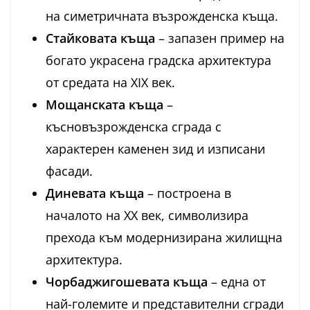
на симетричната възрожденска къща.
Стайковата къща
– запазен пример на
богато украсена градска архитектура
от средата на XIX век.
Мощанската къща
–
късновъзрожденска сграда с
характерен каменен зид и изписани
фасади.
Диневата къща
– построена в
началото на XX век, символизира
прехода към модернизирана жилищна
архитектура.
Чорбаджигошевата къща
– една от
най-големите и представителни сгради