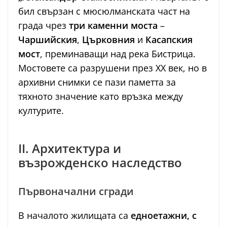
бил свързан с мюсюлманската част на
града чрез
три каменни моста
–
Чаршийския
,
Църковния
и
Касапския
мост
, преминаващи над река Бистрица.
Мостовете са разрушени през XX век, но в
архивни снимки се пази паметта за
тяхното значение като връзка между
културите.
II. Архитектура и
възрожденско наследство
Първоначални сгради
В началото жилищата са
едноетажни, с