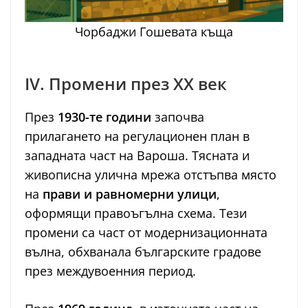
Чорбаджи Гошевата къща
IV. Промени през XX век
През
1930-те години
започва
прилагането на регулационен план в
западната част на Вароша. Тясната и
живописна улична мрежа отстъпва място
на
прави и равномерни улици
,
оформящи правоъгълна схема. Тези
промени са част от модернизационната
вълна, обхванала българските градове
през междувоенния период.