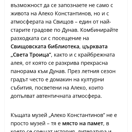
възможност да се запознаете не само с
живота на Алеко Константинов, но и с
атмосферата на Свищов – един от най-
старите градове по Дунав. Комбинирайте
разходката си с посещение на
Свищовската библиотека
,
църквата
„Света Троица“
, както и с крайбрежната
алея, от която се разкрива прекрасна
панорама към Дунав. През летния сезон
градът често е домакин на културни
събития, посветени на Алеко, които
допълват автентичната атмосфера.
Къщата музей „Алеко Константинов“ не е
просто музей – тя е
място на памет
, в
което се срещат история, литература и