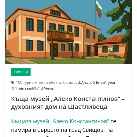
ТУРИЗЪМ
100 туристически обекта
,
Свищов
Андрей Енев
1 year
4 min read
713 Views
Къща музей „Алеко Константинов“ –
духовният дом на Щастливеца
Къщата музей „Алеко Константинов“
се
намира в сърцето на град Свищов, на