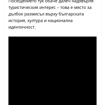
Посещението тук обаче далеч надхвърля
туристическия интерес – това е място за
дълбок размисъл върху българската
история, култура и национална
идентичност.