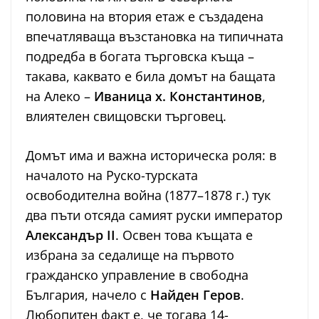
половина на втория етаж е създадена
впечатляваща възстановка на типичната
подредба в богата търговска къща –
такава, каквато е била домът на бащата
на Алеко –
Иваница х. Константинов
,
влиятелен свищовски търговец.
Домът има и важна историческа роля: в
началото на Руско-турската
освободителна война (1877–1878 г.) тук
два пъти отсяда самият руски император
Александър II
. Освен това къщата е
избрана за седалище на първото
гражданско управление в свободна
България, начело с
Найден Геров
.
Любопитен факт е, че тогава 14-