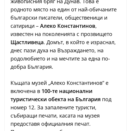
живописния бряг на Дунав. Това е
родното място на един от най-обичаните
български писатели, общественици и
сатирици –
Алеко Константинов
,
известен на поколенията с прозвището
Щастливеца
. Домът, в който е израснал,
днес пази духа на Възраждането, на
родолюбието и на мечтите за една по-
добра България.
Къщата музей „Алеко Константинов“ е
включена в
100-те национални
туристически обекта на България
под
номер 12. За запалените туристи,
събиращи печати, касата на музея
предоставя официалния печат.