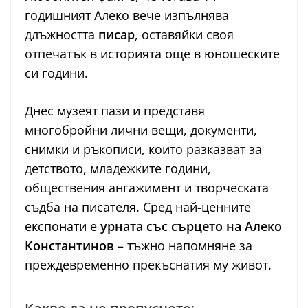
годишният Алеко вече изпълнява
длъжността
писар
, оставяйки своя
отпечатък в историята още в юношеските
си години.
Днес музеят пази и представя
многобройни лични вещи, документи,
снимки и ръкописи, които разказват за
детството, младежките години,
обществения ангажимент и творческата
съдба на писателя. Сред най-ценните
експонати е
урната със сърцето на Алеко
Константинов
– тъжно напомняне за
преждевременно прекъснатия му живот.