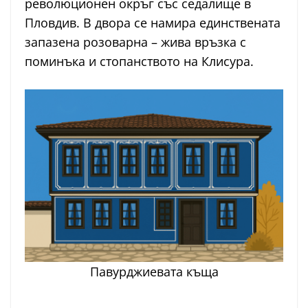
революционен окръг със седалище в
Пловдив. В двора се намира единствената
запазена розоварна – жива връзка с
поминъка и стопанството на Клисура.
Павурджиевата къща