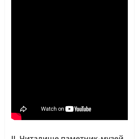
II. Читалище паметник-музей