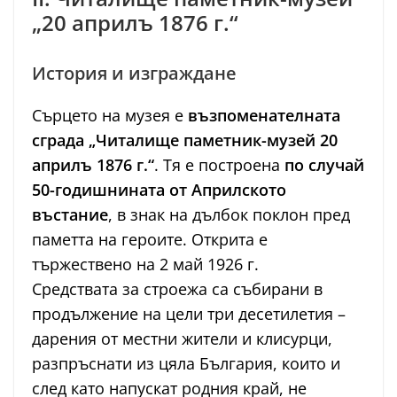
„20 априлъ 1876 г.“
История и изграждане
Сърцето на музея е
възпоменателната
сграда „Читалище паметник-музей 20
априлъ 1876 г.“
. Тя е построена
по случай
50-годишнината от Априлското
въстание
, в знак на дълбок поклон пред
паметта на героите. Открита е
тържествено на 2 май 1926 г.
Средствата за строежа са събирани в
продължение на цели три десетилетия –
дарения от местни жители и клисурци,
разпръснати из цяла България, които и
след като напускат родния край, не