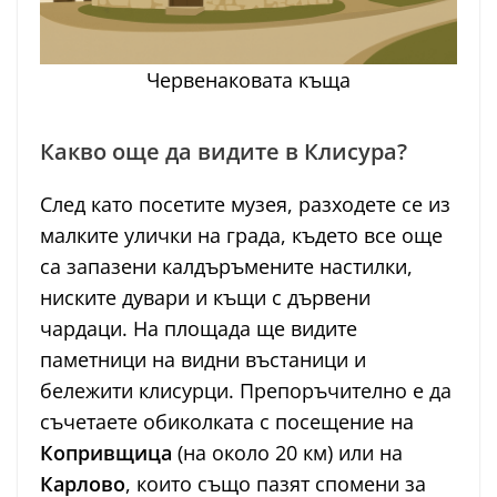
Червенаковата къща
Какво още да видите в Клисура?
След като посетите музея, разходете се из
малките улички на града, където все още
са запазени калдъръмените настилки,
ниските дувари и къщи с дървени
чардаци. На площада ще видите
паметници на видни въстаници и
бележити клисурци. Препоръчително е да
съчетаете обиколката с посещение на
Копривщица
(на около 20 км) или на
Карлово
, които също пазят спомени за