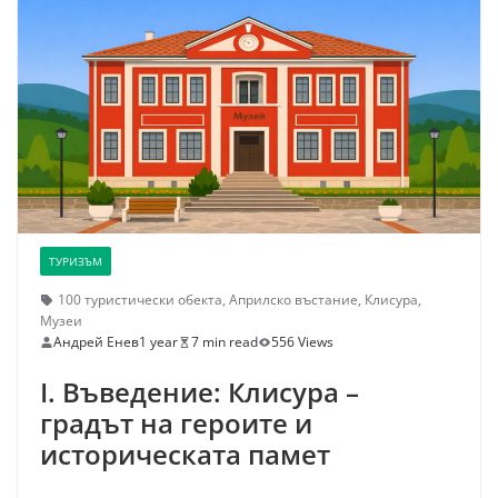
ТУРИЗЪМ
100 туристически обекта
,
Априлско въстание
,
Клисура
,
Музеи
Андрей Енев
1 year
7 min read
556 Views
I. Въведение: Клисура –
градът на героите и
историческата памет