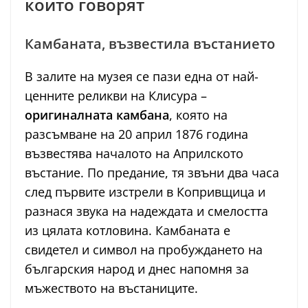
които говорят
Камбаната, възвестила въстанието
В залите на музея се пази една от най-
ценните реликви на Клисура –
оригиналната камбана
, която на
разсъмване на 20 април 1876 година
възвестява началото на Априлското
въстание. По предание, тя звъни два часа
след първите изстрели в Копривщица и
разнася звука на надеждата и смелостта
из цялата котловина. Камбаната е
свидетел и символ на пробуждането на
българския народ и днес напомня за
мъжеството на въстаниците.