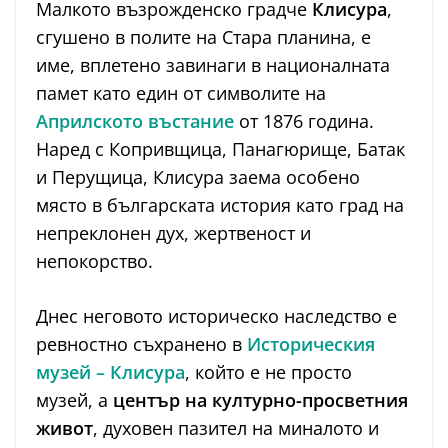
Малкото възрожденско градче
Клисура
,
сгушено в полите на Стара планина, е
име, вплетено завинаги в националната
памет като един от символите на
Априлското въстание
от 1876 година.
Наред с Копривщица, Панагюрище, Батак
и Перущица, Клисура заема особено
място в българската история като град на
непреклонен дух, жертвеност и
непокорство.
Днес неговото историческо наследство е
ревностно съхранено в
Историческия
музей – Клисура
, който е не просто
музей, а
център на културно-просветния
живот
, духовен пазител на миналото и