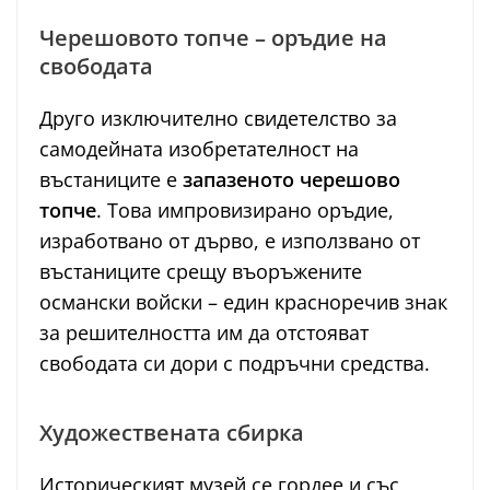
Черешовото топче – оръдие на
свободата
Друго изключително свидетелство за
самодейната изобретателност на
въстаниците е
запазеното черешово
топче
. Това импровизирано оръдие,
изработвано от дърво, е използвано от
въстаниците срещу въоръжените
османски войски – един красноречив знак
за решителността им да отстояват
свободата си дори с подръчни средства.
Художествената сбирка
Историческият музей се гордее и със