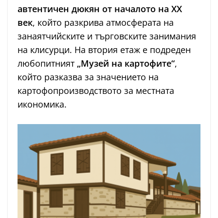
автентичен дюкян от началото на ХХ
век
, който разкрива атмосферата на
занаятчийските и търговските занимания
на клисурци. На втория етаж е подреден
любопитният
„Музей на картофите“
,
който разказва за значението на
картофопроизводството за местната
икономика.