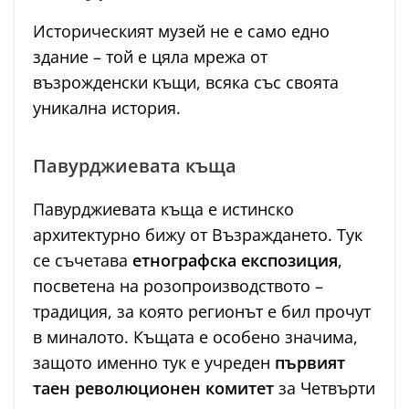
Историческият музей не е само едно
здание – той е цяла мрежа от
възрожденски къщи, всяка със своята
уникална история.
Павурджиевата къща
Павурджиевата къща е истинско
архитектурно бижу от Възраждането. Тук
се съчетава
етнографска експозиция
,
посветена на розопроизводството –
традиция, за която регионът е бил прочут
в миналото. Къщата е особено значима,
защото именно тук е учреден
първият
таен революционен комитет
за Четвърти