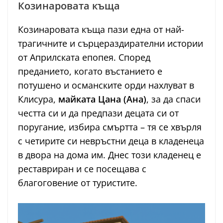
Козинаровата къща
Козинаровата къща пази една от най-
трагичните и сърцераздирателни истории
от Априлската епопея. Според
преданието, когато въстанието е
потушено и османските орди нахлуват в
Клисура,
майката Цана (Ана)
, за да спаси
честта си и да предпази децата си от
поругание, избира смъртта – тя се хвърля
с четирите си невръстни деца в кладенеца
в двора на дома им. Днес този кладенец е
реставриран и се посещава с
благоговение от туристите.