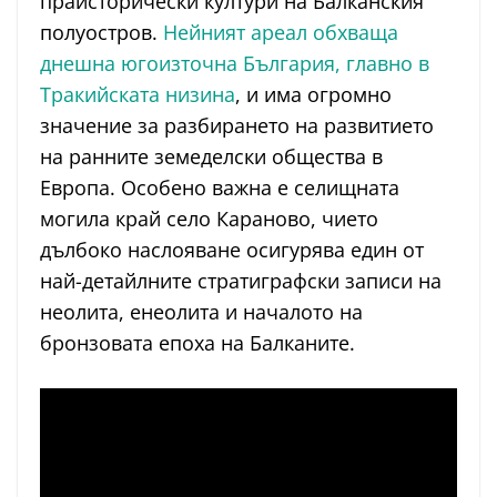
праисторически култури на Балканския
полуостров.
Нейният ареал обхваща
днешна югоизточна България, главно в
Тракийската низина
, и има огромно
значение за разбирането на развитието
на ранните земеделски общества в
Европа. Особено важна е селищната
могила край село Караново, чието
дълбоко наслояване осигурява един от
най-детайлните стратиграфски записи на
неолита, енеолита и началото на
бронзовата епоха на Балканите.