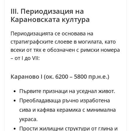
III. Периодизация на
Карановската култура
Периодизацията се основава на
стратиграфските слоеве в могилата, като
всеки от тях е обозначен с римски номера
– от I до VII:
Караново I (ок. 6200 – 5800 пр.н.е.)
Първите признаци на уседнал живот.
Преобладаваща ръчно изработена
сива и кафява керамика с минимална
украса.
Прости жилищни структури от глина и