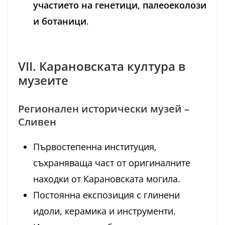
участието на генетици, палеоеколози
и ботаници
.
VII. Карановската култура в
музеите
Регионален исторически музей –
Сливен
Първостепенна институция,
съхраняваща част от оригиналните
находки от Карановската могила.
Постоянна експозиция с глинени
идоли, керамика и инструменти.