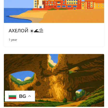
АХЕЛОЙ ☀️🌊⛱
1 year
BG