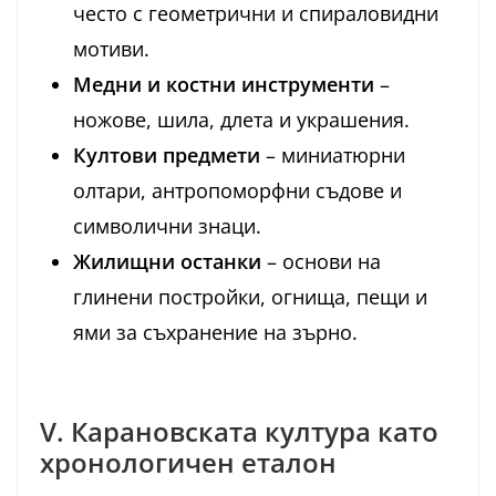
често с геометрични и спираловидни
мотиви.
Медни и костни инструменти
–
ножове, шила, длета и украшения.
Култови предмети
– миниатюрни
олтари, антропоморфни съдове и
символични знаци.
Жилищни останки
– основи на
глинени постройки, огнища, пещи и
ями за съхранение на зърно.
V. Карановската култура като
хронологичен еталон