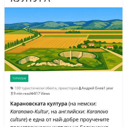
ТУРИЗЪМ
100 туристически обекта
,
праистория
Андрей Енев
1 year
9 min read
817 Views
Карановската култура
(на немски:
Karanowo-Kultur
, на английски:
Karanovo
culture
) е една от най-добре проучените