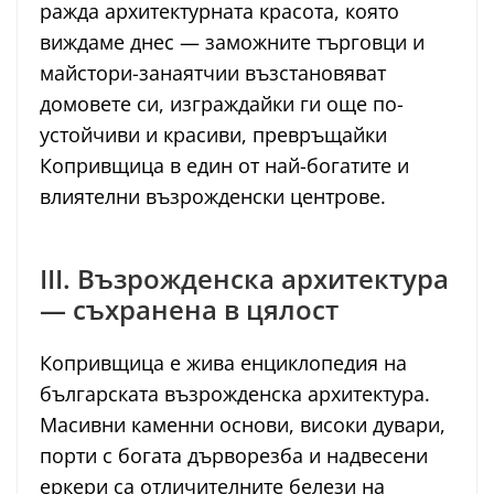
ражда архитектурната красота, която
виждаме днес — заможните търговци и
майстори-занаятчии възстановяват
домовете си, изграждайки ги още по-
устойчиви и красиви, превръщайки
Копривщица в един от най-богатите и
влиятелни възрожденски центрове.
III. Възрожденска архитектура
— съхранена в цялост
Копривщица е жива енциклопедия на
българската възрожденска архитектура.
Масивни каменни основи, високи дувари,
порти с богата дърворезба и надвесени
еркери са отличителните белези на