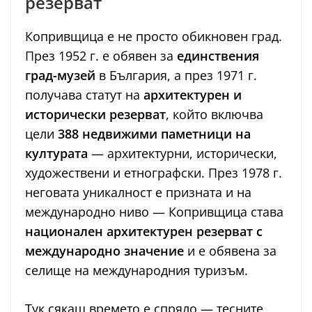
резерват
Копривщица е не просто обикновен град.
През 1952 г. е обявен за
единствения
град-музей
в България, а през 1971 г.
получава статут на
архитектурен и
исторически резерват
, който включва
цели
388 недвижими паметници на
културата
— архитектурни, исторически,
художествени и етнографски. През 1978 г.
неговата уникалност е призната и на
международно ниво — Копривщица става
национален архитектурен резерват с
международно значение
и е обявена за
селище на международния туризъм.
Тук сякаш времето е спряло — тесните