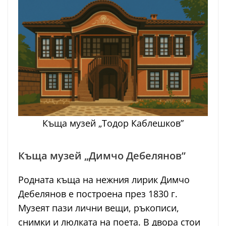
Къща музей „Тодор Каблешков”
Къща музей „Димчо Дебелянов”
Родната къща на нежния лирик Димчо
Дебелянов е построена през 1830 г.
Музеят пази лични вещи, ръкописи,
снимки и люлката на поета. В двора стои