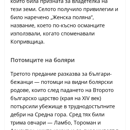
който била призната за владетелка на
тези земи. Селото получило привилегии и
било наречено „Женска поляна“,
название, което по-късно османците
използвали, когато споменавали
Копривщица.
Потомците на боляри
Третото предание разказва за българи-
бежанци — потомци на видни болярски
родове, които след падането на Второто
българско царство (края на XIV век)
потърсили убежище в труднодостъпните
дебри на Средна гора. Сред тях били
трима овчари — Ламбо, Тороман и