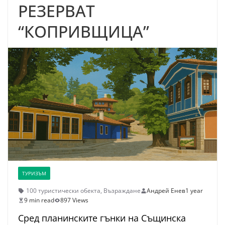
РЕЗЕРВАТ
“КОПРИВЩИЦА”
ТУРИЗЪМ
100 туристически обекта
,
Възраждане
Андрей Енев
1 year
9 min read
897 Views
Сред планинските гънки на Същинска