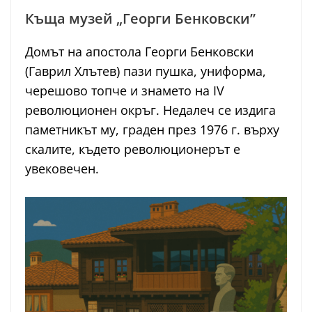
Къща музей „Георги Бенковски”
Домът на апостола Георги Бенковски
(Гаврил Хлътев) пази пушка, униформа,
черешово топче и знамето на IV
революционен окръг. Недалеч се издига
паметникът му, граден през 1976 г. върху
скалите, където революционерът е
увековечен.