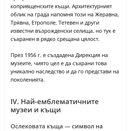
копривщенските къщи. Архитектурният
облик на града напомня този на Жеравна,
Трявна, Етрополе, Тетевен и други
известни възрожденски селища, но тук е
съхранен в рядко срещана цялост.
През 1956 г. е създадена Дирекция на
музеите, чиято цел е да съхрани това
уникално наследство и да го представи на
поколенията.
IV. Най-емблематичните
музеи и къщи
Ослековата къща — символ на