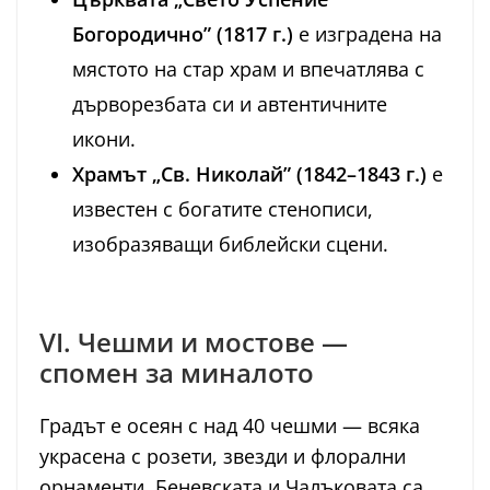
Богородично” (1817 г.)
е изградена на
мястото на стар храм и впечатлява с
дърворезбата си и автентичните
икони.
Храмът „Св. Николай” (1842–1843 г.)
е
известен с богатите стенописи,
изобразяващи библейски сцени.
VI. Чешми и мостове —
спомен за миналото
Градът е осеян с над 40 чешми — всяка
украсена с розети, звезди и флорални
орнаменти. Беневската и Чалъковата са