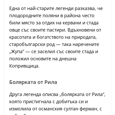
Една от най-старите легенди разказва, че
плодородните поляни в района често
били място за отдих на кервани и стада
овце със своите пастири. Вдъхновени от
красотата и богатството на природата,
старобългарски род — така наречените
„Жупа” — се заселил със своите стада и
положил основите на днешна
Копривщица.
Болярката от Рила
Друга легенда описва „болярката от Рила“,
която пристигнала с добитъка си и
измолила от османския султан ферман, с