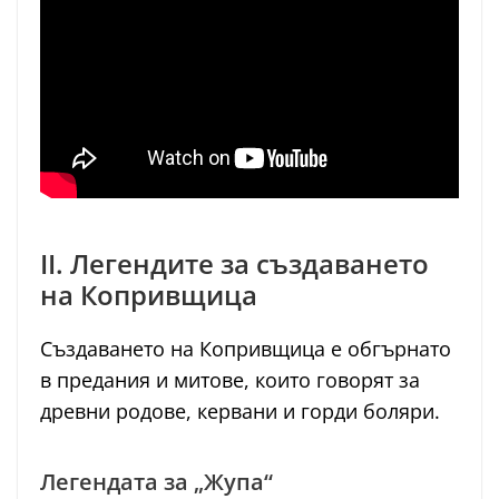
II. Легендите за създаването
на Копривщица
Създаването на Копривщица е обгърнато
в предания и митове, които говорят за
древни родове, кервани и горди боляри.
Легендата за „Жупа“