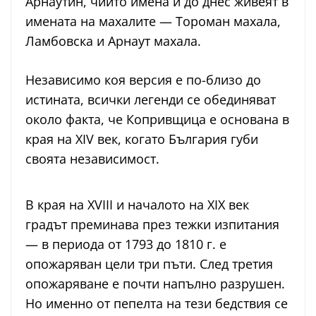
Арнаутин, чиито имена и до днес живеят в
имената на махалите — Тороман махала,
Ламбовска и Арнаут махала.
Независимо коя версия е по-близо до
истината, всички легенди се обединяват
около факта, че Копривщица е основана в
края на XIV век, когато България губи
своята независимост.
В края на XVIII и началото на XIX век
градът преминава през тежки изпитания
— в периода от 1793 до 1810 г. е
опожаряван цели три пъти. След третия
опожаряване е почти напълно разрушен.
Но именно от пепелта на тези бедствия се