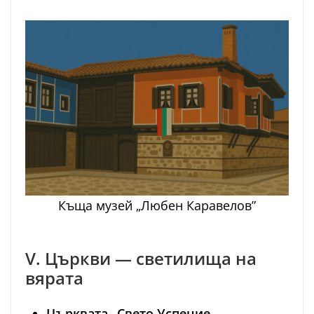
Къща музей „Любен Каравелов”
V. Църкви — светилища на
вярата
Църквата „Свето Успение