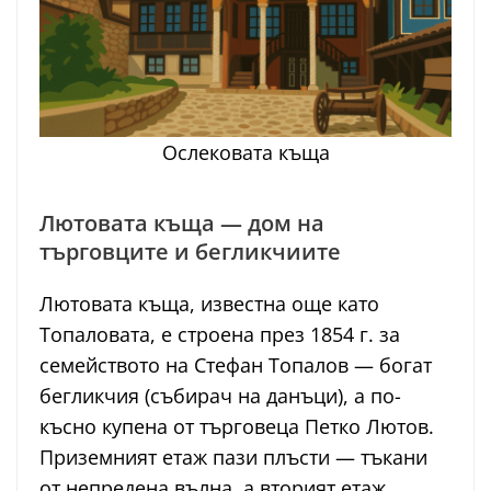
Ослековата къща
Лютовата къща — дом на
търговците и бегликчиите
Лютовата къща, известна още като
Топаловата, е строена през 1854 г. за
семейството на Стефан Топалов — богат
бегликчия (събирач на данъци), а по-
късно купена от търговеца Петко Лютов.
Приземният етаж пази плъсти — тъкани
от непредена вълна, а вторият етаж