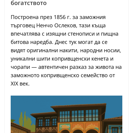
богатството
Построена през 1856 г. за заможния
търговец Ненчо Ослеков, тази къща
впечатлява с изящни стенописи и пищна
битова наредба. Днес тук могат да се
видят оригинални накити, народни носии,
уникални шити копривщенски кенета и
чорапи — автентичен разказ за живота на
заможното копривщенско семейство от
XIX век.