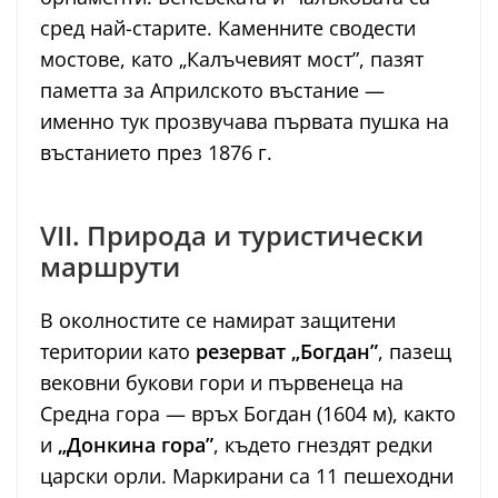
сред най-старите. Каменните сводести
мостове, като „Калъчевият мост”, пазят
паметта за Априлското въстание —
именно тук прозвучава първата пушка на
въстанието през 1876 г.
VII. Природа и туристически
маршрути
В околностите се намират защитени
територии като
резерват „Богдан”
, пазещ
вековни букови гори и първенеца на
Средна гора — връх Богдан (1604 м), както
и
„Донкина гора”
, където гнездят редки
царски орли. Маркирани са 11 пешеходни