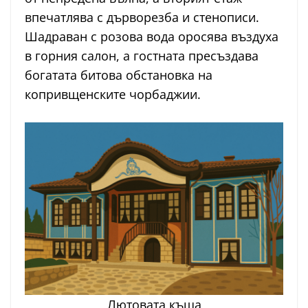
впечатлява с дърворезба и стенописи.
Шадраван с розова вода оросява въздуха
в горния салон, а гостната пресъздава
богатата битова обстановка на
копривщенските чорбаджии.
Лютовата къща