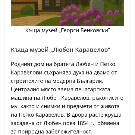
Къща музей „Георги Бенковски”
Къща музей „Любен Каравелов”
Родният дом на братята Любен и Петко
Каравелови съхранява духа на двама от
строителите на модерна България.
Централно място заема печатарската
машина на Любен Каравелов, ръкописите
му, както и снимки и предмети от живота
на Петко Каравелов. В двора расте круша,
засадена от Любен през 1854 г., обявена
за природна забележителност.