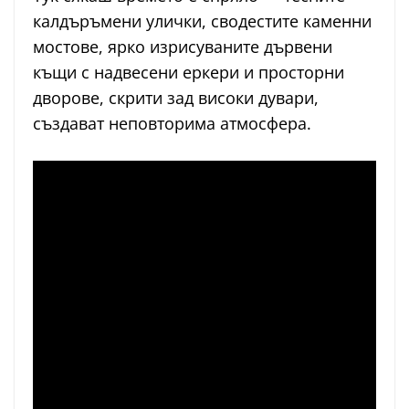
калдъръмени улички, сводестите каменни
мостове, ярко изрисуваните дървени
къщи с надвесени еркери и просторни
дворове, скрити зад високи дувари,
създават неповторима атмосфера.