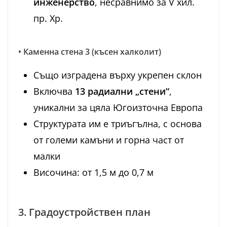
инженерство
, несравнимо за V хил.
пр. Хр.
• Каменна стена 3 (късен халколит)
Също изградена върху укрепен склон
Включва
13 радиални „стени“
,
уникални за цяла Югоизточна Европа
Структурата им е триъгълна, с основа
от големи камъни и горна част от
малки
Височина: от 1,5 м до 0,7 м
3. Градоустройствен план