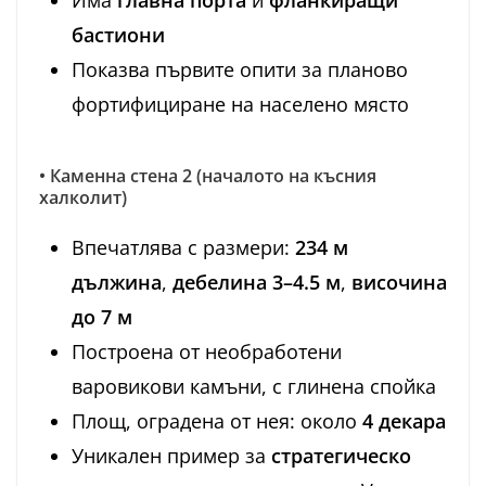
Има
главна порта
и
фланкиращи
бастиони
Показва първите опити за планово
фортифициране на населено място
• Каменна стена 2 (началото на късния
халколит)
Впечатлява с размери:
234 м
дължина
,
дебелина 3–4.5 м
,
височина
до 7 м
Построена от необработени
варовикови камъни, с глинена спойка
Площ, оградена от нея: около
4 декара
Уникален пример за
стратегическо