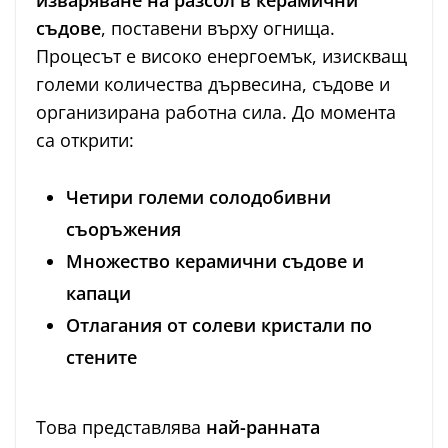
изваряване на разсол в керамични
съдове
, поставени върху огнища.
Процесът е високо енергоемък, изискващ
големи количества дървесина, съдове и
организирана работна сила. До момента
са открити:
Четири големи солодобивни
съоръжения
Множество керамични съдове и
капаци
Отлагания от солеви кристали по
стените
Това представлява
най-ранната