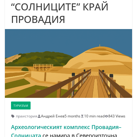
“СОЛНИЦИТЕ” КРАЙ
ПРОВАДИЯ
ТУРИЗЪМ
праистория
Андрей Енев
5 months
10 min read
843 Views
Археологическият комплекс Провадия–
Солницата
се намира в Североизточна