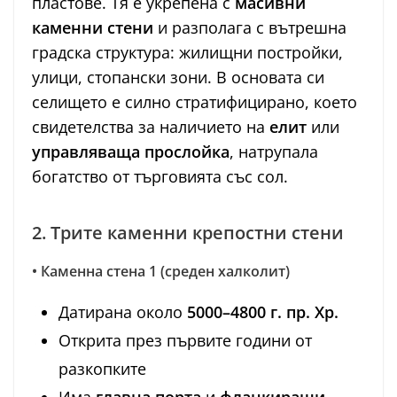
пластове. Тя е укрепена с
масивни
каменни стени
и разполага с вътрешна
градска структура: жилищни постройки,
улици, стопански зони. В основата си
селището е силно стратифицирано, което
свидетелства за наличието на
елит
или
управляваща прослойка
, натрупала
богатство от търговията със сол.
2. Трите каменни крепостни стени
• Каменна стена 1 (среден халколит)
Датирана около
5000–4800 г. пр. Хр.
Открита през първите години от
разкопките