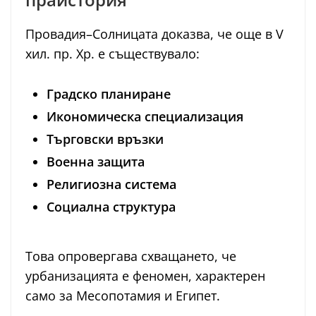
Провадия–Солницата доказва, че още в V
хил. пр. Хр. е съществувало:
Градско планиране
Икономическа специализация
Търговски връзки
Военна защита
Религиозна система
Социална структура
Това опровергава схващането, че
урбанизацията е феномен, характерен
само за Месопотамия и Египет.