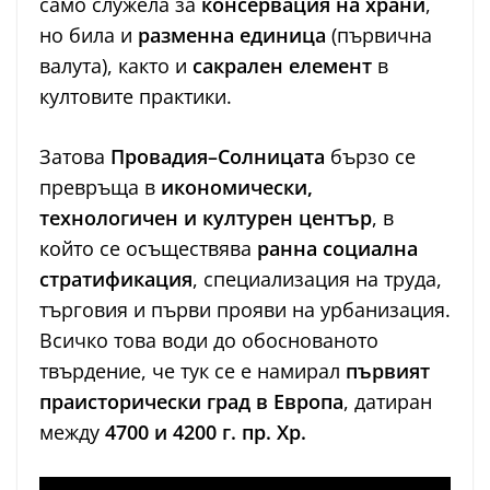
само служела за
консервация на храни
,
но била и
разменна единица
(първична
валута), както и
сакрален елемент
в
култовите практики.
Затова
Провадия–Солницата
бързо се
превръща в
икономически,
технологичен и културен център
, в
който се осъществява
ранна социална
стратификация
, специализация на труда,
търговия и първи прояви на урбанизация.
Всичко това води до обоснованото
твърдение, че тук се е намирал
първият
праисторически град в Европа
, датиран
между
4700 и 4200 г. пр. Хр.