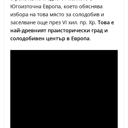
Югоизточна Европа, което обяснява
избора на това място за солодобив и
заселване още през VI хил. пр. Хр.
Това е
най-древният праисторически град и
солодобивен център в Европа
.