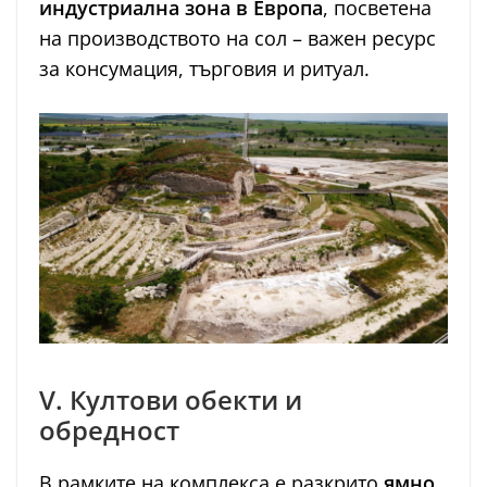
индустриална зона в Европа
, посветена
на производството на сол – важен ресурс
за консумация, търговия и ритуал.
V. Култови обекти и
обредност
В рамките на комплекса е разкрито
ямно