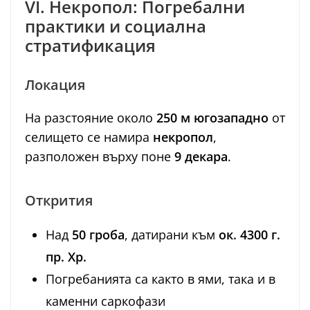
VI. Некропол: Погребални
практики и социална
стратификация
Локация
На разстояние около
250 м югозападно
от
селището се намира
некропол
,
разположен върху поне
9 декара
.
Открития
Над
50 гроба
, датирани към
ок. 4300 г.
пр. Хр.
Погребанията са както в ями, така и в
каменни саркофази