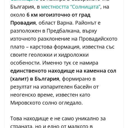
България, в
местността “Солницата”
, на
около
6 км югоизточно от град
Провадия
, област Варна. Районът е
разположен в Предбалкана, върху
източното разклонение на Провадийското
плато – карстова формация, известна със
своите геоложки и хидроложки
особености. Именно тук се намира
единственото находище на каменна сол
(халит) в България
, формирано в
резултат на изпарителен басейн от
неогенско време, известен като
Мировското солно огледало.
Това находище е не само уникално за
страната, но и едно от малкото в