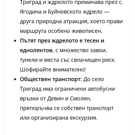
Триград и ждрелото преминава през с.
Ягодина и Буйновското ждрело —
друга природна атракция, което прави
маршрута особено живописен.
Пътят през ждрелото е тесен и
еднолентов
, с множество завои,
тунели и места със свлачищен риск.
Шофирайте внимателно!
Обществен транспорт:
До село
Триград има ограничени автобусни
връзки от Девин и Смолян,
препоръчва се собствен транспорт
или организирана екскурзия.