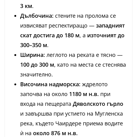
3 км
.
Дълбочина:
стените на пролома се
извисяват респектиращо —
западният
скат достига до 180 м
, а
източният до
300–350 м
.
Ширина:
леглото на реката е тясно —
100 до 300 м
, като на места се стеснява
значително.
Височина надморска:
ждрелото
започва на около
1180 м н.в.
при
входа на пещерата
Дяволското гърло
и завършва при устието на Мугленска
река, където Чаирдере приема водите
ѝ на
около 876 м н.в.