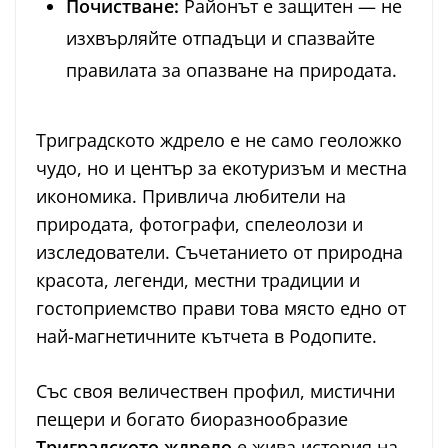
Почистване:
Районът е защитен — не
изхвърляйте отпадъци и спазвайте
правилата за опазване на природата.
Триградското ждрело е не само геоложко
чудо, но и център за екотуризъм и местна
икономика. Привлича любители на
природата, фотографи, спелеолози и
изследователи. Съчетанието от природна
красота, легенди, местни традиции и
гостоприемство прави това място едно от
най-магнетичните кътчета в Родопите.
Със своя величествен профил, мистични
пещери и богато биоразнообразие
Триградското ждрело
е жива история на