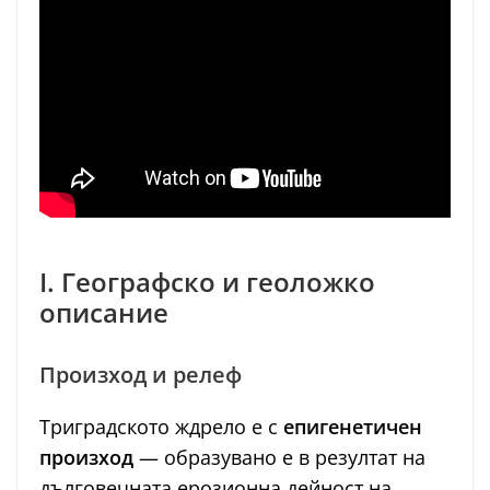
I. Географско и геоложко
описание
Произход и релеф
Триградското ждрело е с
епигенетичен
произход
— образувано е в резултат на
дълговечната ерозионна дейност на