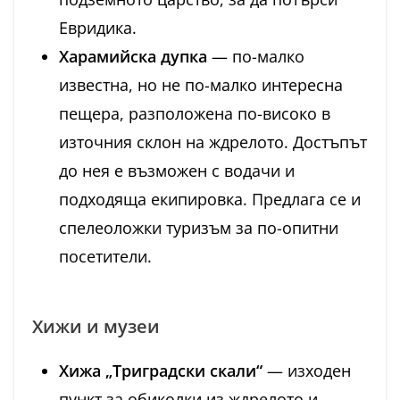
Евридика.
Харамийска дупка
— по-малко
известна, но не по-малко интересна
пещера, разположена по-високо в
източния склон на ждрелото. Достъпът
до нея е възможен с водачи и
подходяща екипировка. Предлага се и
спелеоложки туризъм за по-опитни
посетители.
Хижи и музеи
Хижа „Триградски скали“
— изходен
пункт за обиколки из ждрелото и