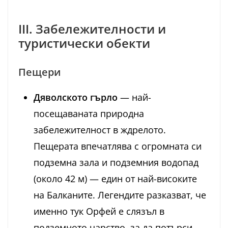
III. Забележителности и
туристически обекти
Пещери
Дяволското гърло
— най-
посещаваната природна
забележителност в ждрелото.
Пещерата впечатлява с огромната си
подземна зала и подземния водопад
(около 42 м) — един от най-високите
на Балканите. Легендите разказват, че
именно тук Орфей е слязъл в
подземното царство, за да потърси