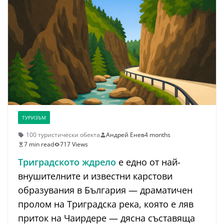
ТУРИЗЪМ
100 туристически обекта
Андрей Енев
4 months
7 min read
717 Views
Триградското ждрело
е едно от най-
внушителните и известни карстови
образувания в България — драматичен
пролом на Триградска река, която е ляв
приток на Чаирдере — дясна съставяща