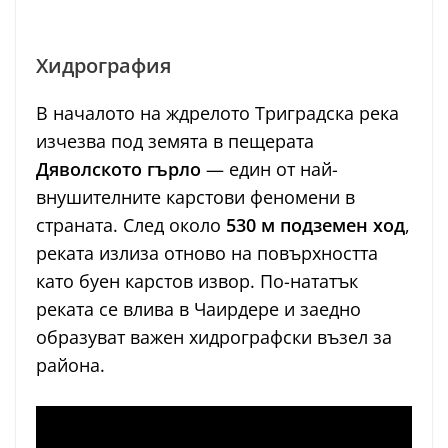
Хидрография
В началото на ждрелото Триградска река
изчезва под земята в пещерата
Дяволското гърло
— един от най-
внушителните карстови феномени в
страната. След около
530 м подземен ход
,
реката излиза отново на повърхността
като буен карстов извор. По-нататък
реката се влива в Чаирдере и заедно
образуват важен хидрографски възел за
района.