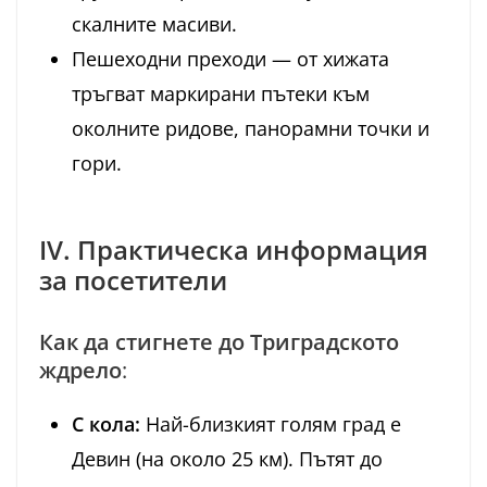
скалните масиви.
Пешеходни преходи — от хижата
тръгват маркирани пътеки към
околните ридове, панорамни точки и
гори.
IV. Практическа информация
за посетители
Как да стигнете до Триградското
ждрело
:
С кола:
Най-близкият голям град е
Девин (на около 25 км). Пътят до