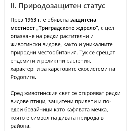
II. Природозащитен статус
През
1963 г.
е обявена
защитена
местност „Триградското ждрело“
, с цел
опазване на редки растителни и
животински видове, както и уникалните
природни местообитания. Тук се срещат
ендемити и реликтни растения,
характерни за карстовите екосистеми на
Родопите.
Сред животинския свят се открояват редки
видове птици, защитени прилепи и по-
едри бозайници като кафявата мечка,
която е символ на дивата природа в
района.