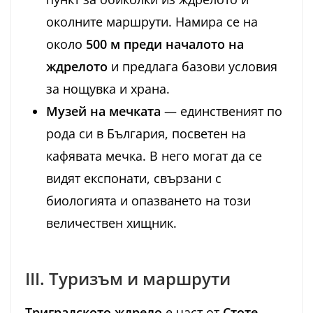
околните маршрути. Намира се на
около
500 м преди началото на
ждрелото
и предлага базови условия
за нощувка и храна.
Музей на мечката
— единственият по
рода си в България, посветен на
кафявата мечка. В него могат да се
видят експонати, свързани с
биологията и опазването на този
величествен хищник.
III. Туризъм и маршрути
Триградското ждрело
е част от
Стоте