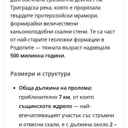
Триградска река, която е прорязала
твърдите протерозойски мрамори,
формирайки величествени
каньоноподобни скални стени. Те са част
от най-старите геоложки формации в
Родопите — тяхната възраст надхвърля
500 милиона години
.
Размери и структура
Обща дължина на пролома:
приблизително
7 км
, от които
същинското ждрело
— най-
впечатляващият участък със стръмни
и отвесни скали, е с дължина около
2 –