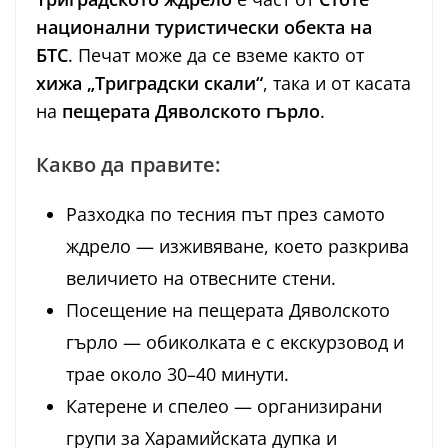
национални туристически обекта на
БТС
. Печат може да се вземе както от
хижа „Триградски скали“
, така и от касата
на
пещерата Дяволското гърло
.
Какво да правите:
Разходка по тесния път през самото
ждрело — изживяване, което разкрива
величието на отвесните стени.
Посещение на пещерата Дяволското
гърло — обиколката е с екскурзовод и
трае около 30–40 минути.
Катерене и спелео — организирани
групи за Харамийската дупка и