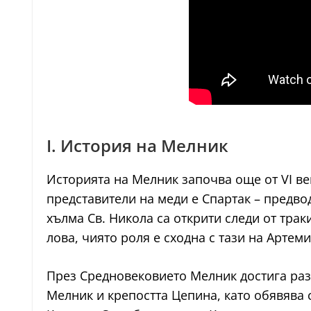
I. История на Мелник
Историята на Мелник започва още от VI век
представители на меди е Спартак – предво
хълма Св. Никола са открити следи от тра
лова, чиято роля е сходна с тази на Артеми
През Средновековието Мелник достига разц
Мелник и крепостта Цепина, като обявява 