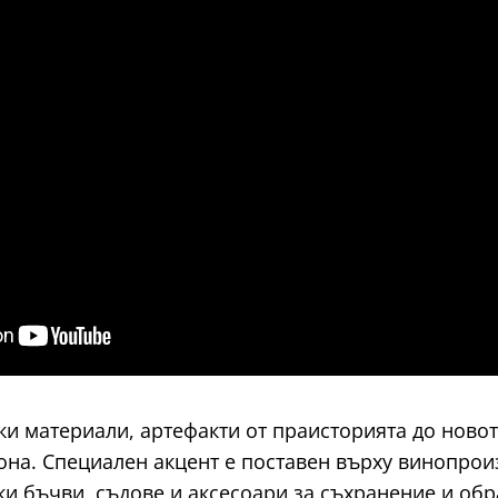
и материали, артефакти от праисторията до новото
она. Специален акцент е поставен върху винопрои
и бъчви, съдове и аксесоари за съхранение и обр