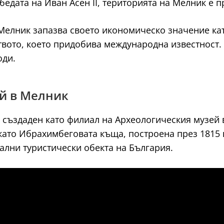
бедата на Иван Асен II, територията на Мелник е 
Мелник запазва своето икономическо значение ка
вото, което придобива международна известност.
оди.
ей в Мелник
 създаден като филиал на Археологическия музей 
ато Ибрахимбеговата къща, построена през 1815 г
нални туристически обекта на България.