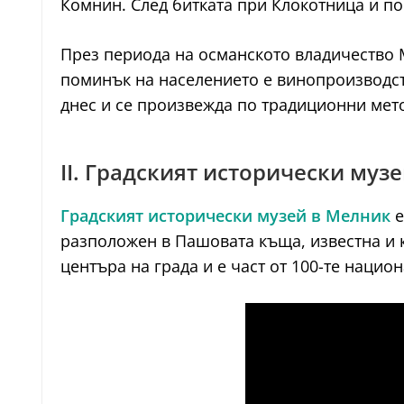
Комнин. След битката при Клокотница и по
През периода на османското владичество 
поминък на населението е винопроизводст
днес и се произвежда по традиционни мет
II. Градският исторически муз
Градският исторически музей в Мелник
е
разположен в Пашовата къща, известна и к
центъра на града и е част от 100-те нацио