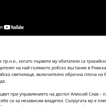
 пр.н.е., когато първите му обитатели са тракийск
дителят на най-голямото робско въстание в Римск
кийско светилище, включително оброчна плоча на 
да.
вет при управлението на деспот Алексий Слав – п
себе си за независим владетел. Съпругата му е пл