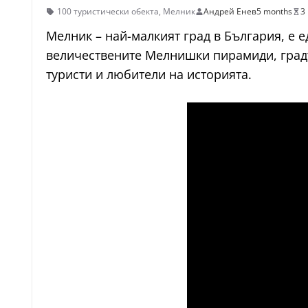
100 туристически обекта
,
Мелник
Андрей Енев
5 months
3
Мелник – най-малкият град в България, е 
величествените Мелнишки пирамиди, градъ
туристи и любители на историята.