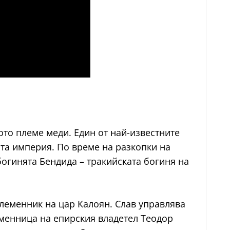
ото племе меди. Един от най-известните
ата империя. По време на разкопки на
богинята Бендида – тракийската богиня на
леменник на цар Калоян. Слав управлява
еменница на епирския владетел Теодор