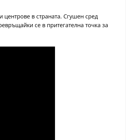
и центрове в страната. Сгушен сред
ревръщайки се в притегателна точка за