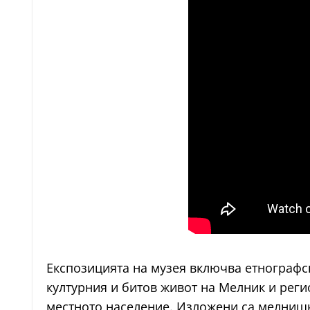
Експозицията на музея включва етнографск
културния и битов живот на Мелник и реги
местното население. Изложени са мелнишк