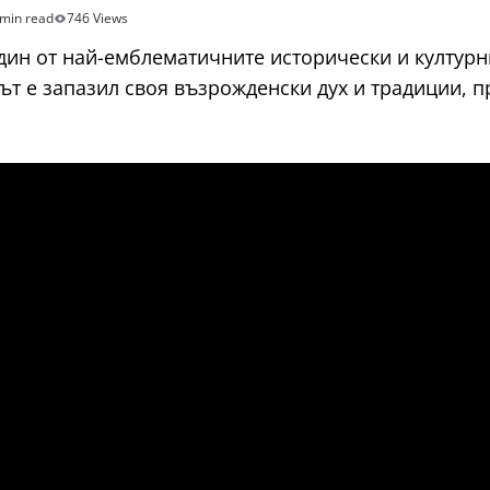
 min read
746 Views
един от най-емблематичните исторически и културн
т е запазил своя възрожденски дух и традиции, п