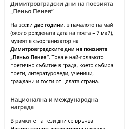
Димитровградски дни на поезията
„Пеньо Пенев“
На всеки
две години
, в началото на май
(около рождената дата на поета – 7 май),
музеят е съорганизатор на
Димитровградските дни на поезията
„Пеньо Пенев“
. Това е най-голямото
поетично събитие в града, което събира
поети, литературоведи, ученици,
граждани и гости от цялата страна.
Национална и международна
награда
В рамките на тези дни се връчва
Националната литературна награда