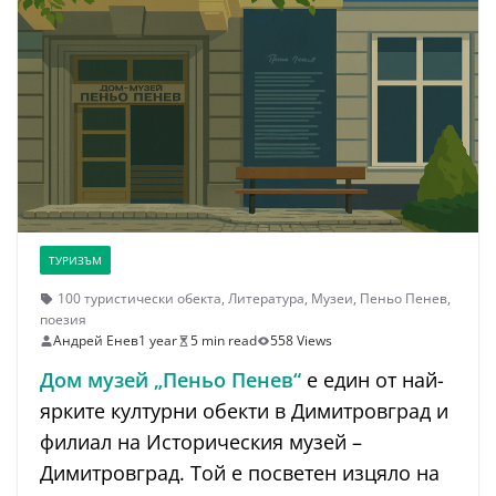
ТУРИЗЪМ
100 туристически обекта
,
Литература
,
Музеи
,
Пеньо Пенев
,
поезия
Андрей Енев
1 year
5 min read
558 Views
Дом музей „Пеньо Пенев“
е един от най-
ярките културни обекти в Димитровград и
филиал на Историческия музей –
Димитровград. Той е посветен изцяло на