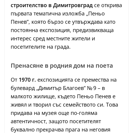
строителство в Димитровград
се открива
първата тематична изложба „Пеньо
Пенев“, която бързо се утвърждава като
постоянна експозиция, предизвикваща
интерес сред местните жители и
посетителите на града.
Пренасяне в родния дом на поета
От
1970 г.
експозицията се премества на
булевард „Димитър Благоев“ № 9 – в
малкото жилище, където Пеньо Пенев е
живял и творил със семейството си. Това
придава на музея още по-голяма
автентичност, защото посетителят
буквално прекрачва прага на неговия