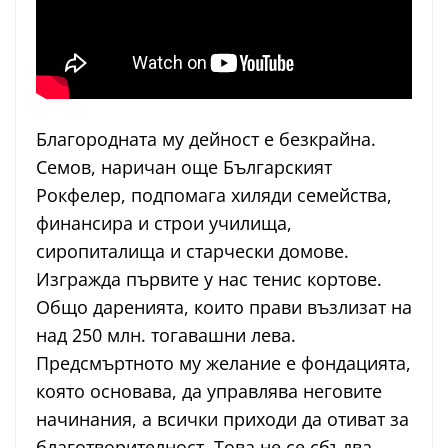
Благородната му дейност е безкрайна.
Семов, наричан още Българският
Рокфелер, подпомага хиляди семейства,
финансира и строи училища,
сиропиталища и старчески домове.
Изгражда първите у нас тенис кортове.
Общо даренията, които прави възлизат на
над 250 млн. тогавашни лева.
Предсмъртното му желание е фондацията,
която основава, да управлява неговите
начинания, а всички приходи да отиват за
благотворителност. Това не се сбъдва,