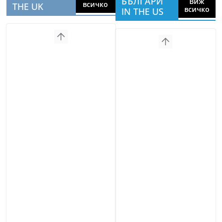
БЪЛГАРИ
Виж
всичко
THE UK
всичко
IN THE US