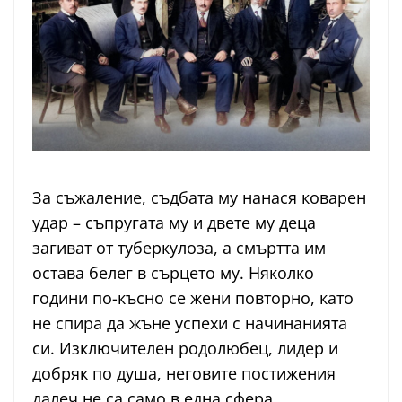
За съжаление, съдбата му нанася коварен
удар – съпругата му и двете му деца
загиват от туберкулоза, а смъртта им
остава белег в сърцето му. Няколко
години по-късно се жени повторно, като
не спира да жъне успехи с начинанията
си. Изключителен родолюбец, лидер и
добряк по душа, неговите постижения
далеч не са само в една сфера.