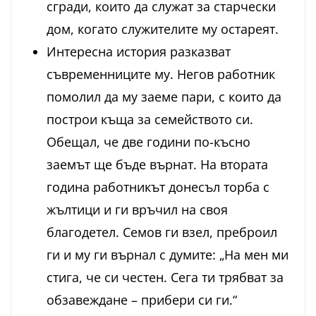
сгради, които да служат за старчески
дом, когато служителите му остареят.
Интересна история разказват
съвременниците му. Негов работник
помолил да му заеме пари, с които да
построи къща за семейството си.
Обещал, че две години по-късно
заемът ще бъде върнат. На втората
година работникът донесъл торба с
жълтици и ги връчил на своя
благодетел. Семов ги взел, преброил
ги и му ги върнал с думите: „На мен ми
стига, че си честен. Сега ти трябват за
обзавеждане – прибери си ги.“