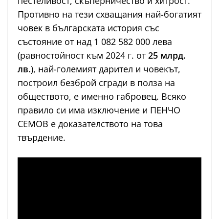
пестеливост, скъперничество и хитрост.
Противно на тези схващания най-богатият
човек в българската история със
състояние от над 1 082 582 000 лева
(равностойност към 2024 г. от
25 млрд.
лв.
), най-големият дарител и човекът,
построил безброй сгради в полза на
обществото, е именно габровец. Всяко
правило си има изключение и ПЕНЧО
СЕМОВ е доказателството на това
твърдение.