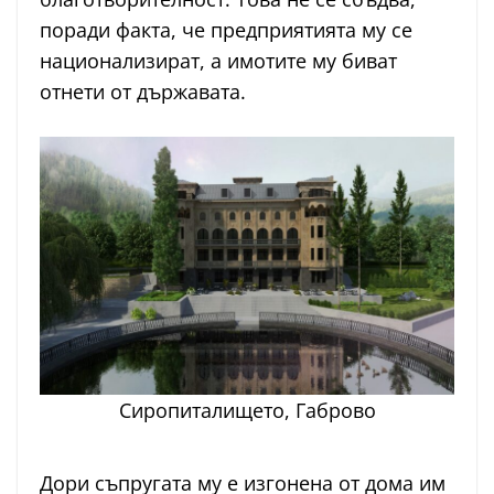
поради факта, че предприятията му се
национализират, а имотите му биват
отнети от държавата.
Сиропиталището, Габрово
Дори съпругата му е изгонена от дома им