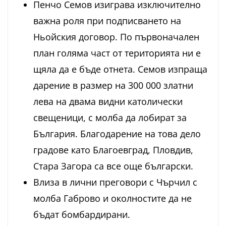
Пенчо Семов изиграва изключително
важна роля при подписването на
Ньойския договор. По първоначален
план голяма част от територията ни е
щяла да е бъде отнета. Семов изпраща
дарение в размер на 300 000 златни
лева на двама видни католически
свещеници, с молба да лобират за
България. Благодарение на това дело
градове като Благоевград, Пловдив,
Стара Загора са все още български.
Влиза в лични преговори с Чърчил с
молба Габрово и околностите да не
бъдат бомбардирани.