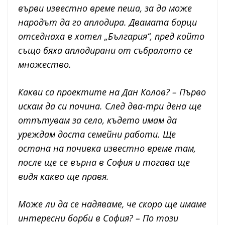
върви известно време пеша, за да може
народът да го аплодира. Двамата борци
отседнаха в хотел „България“, пред който
също бяха аплодирани от събралото се
множество.
Какви са проектите на Дан Колов? – Първо
искам да си почина. След два-три дена ще
отпътувам за село, където имам да
уреждам доста семейни работи. Ще
остана на почивка известно време там,
после ще се върна в София и тогава ще
видя какво ще правя.
Може ли да се надяваме, че скоро ще имаме
интересни борби в София? – По този