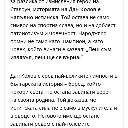
за разлика от измисления герой на
Сталоун,
историята на Дан Колов е
напълно истинска
. Той остава не само
символ на спортна слава, но и на доблест,
патриотизъм и човечност. Народът го
помни не само като шампион, а като
човек, който винаги е казвал:
„Пеш съм
излязъл, пеш ще се върна.“
Дан Колов е сред най-великите личности в
българската история – борец, който
покори света, но остана завинаги верен
на своята родина. Той доказва, че
истинската сила не е само в мускулите, а и
в сърцето. Неговото име ще остане
завинаги редом с най-големите