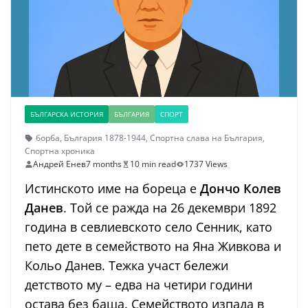
БЪЛГАРСКА ИСТОРИЯ
БЪЛГАРИЯ
СПОРТ
борба
,
България 1878-1944
,
Спортна слава на България
,
Спортна хроника
Андрей Енев
7 months
10 min read
1737 Views
Истинското име на бореца е
Дончо Колев
Данев
. Той се ражда на 26 декември 1892
година в севлиевското село Сенник, като
пето дете в семейството на Яна Живкова и
Кольо Данев. Тежка участ бележи
детството му – едва на четири години
остава без баща. Семейството изпада в