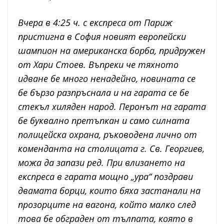
Вчера в 4:25 ч. с експреса от Париж
пристигна в София новият европейски
шампион на американска борба, придружен
от Хари Стоев. Въпреки че тяхното
идване бе много ненадейно, новината се
бе бързо разпръснала и на гарата се бе
стекъл хиляден народ. Перонът на гарата
бе буквално претъпкан и само силната
полицейска охрана, ръководена лично от
коменданта на столицата г. Св. Георгиев,
можа да запази ред. При влизането на
експреса в гарата мощно „ура“ поздрави
двамата борци, които бяха застанали на
прозорците на вагона, който малко след
това бе обграден от тълпата, която в