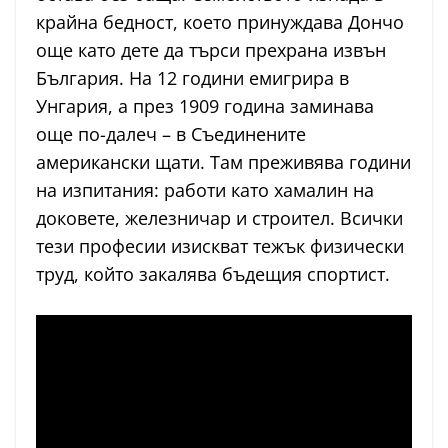
крайна бедност, което принуждава Дончо
още като дете да търси прехрана извън
България. На 12 години емигрира в
Унгария, а през 1909 година заминава
още по-далеч – в Съединените
американски щати. Там преживява години
на изпитания: работи като хамалин на
доковете, железничар и строител. Всички
тези професии изискват тежък физически
труд, който закалява бъдещия спортист.