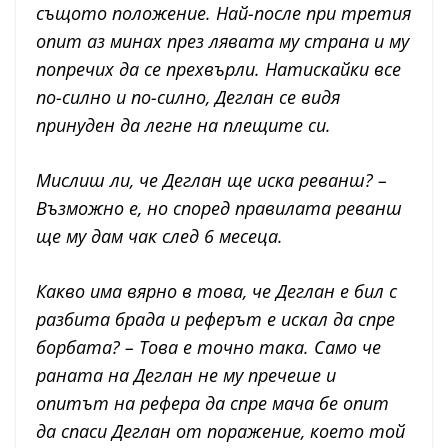
същото положение. Най-после при третия
опит аз минах през лявата му страна и му
попречих да се прехвърли. Натискайки все
по-силно и по-силно, Деглан се видя
принуден да легне на плещите си.
Мислиш ли, че Деглан ще иска реванш? –
Възможно е, но според правилата реванш
ще му дам чак след 6 месеца.
Какво има вярно в това, че Деглан е бил с
разбита брада и реферът е искал да спре
борбата? – Това е точно така. Само че
раната на Деглан не му пречеше и
опитът на рефера да спре мача бе опит
да спаси Деглан от поражение, което той