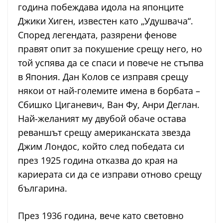
година побеждава идола на японците
Джики Хиген, известен като „Удушвача“.
Според легендата, разярени фенове
правят опит за покушение срещу него, но
той успява да се спаси и повече не стъпва
в Япония. Дан Колов се изправя срещу
някои от най-големите имена в борбата –
Сбишко Циганевич, Ван Фу, Анри Деглан.
Най-желаният му двубой обаче остава
реваншът срещу американската звезда
Джим Лондос, който след победата си
през 1925 година отказва до края на
кариерата си да се изправи отново срещу
българина.
През 1936 година, вече като световно