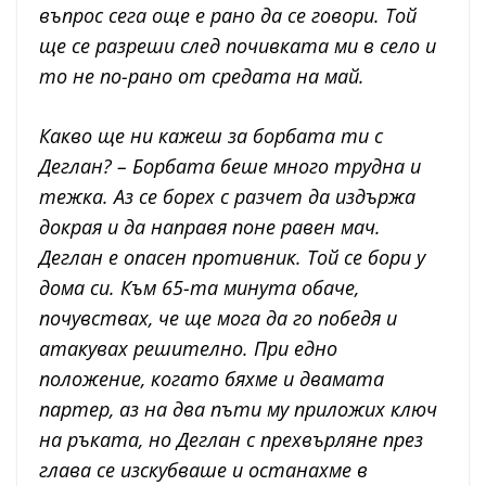
въпрос сега още е рано да се говори. Той
ще се разреши след почивката ми в село и
то не по-рано от средата на май.
Какво ще ни кажеш за борбата ти с
Деглан? – Борбата беше много трудна и
тежка. Аз се борех с разчет да издържа
докрая и да направя поне равен мач.
Деглан е опасен противник. Той се бори у
дома си. Към 65-та минута обаче,
почувствах, че ще мога да го победя и
атакувах решително. При едно
положение, когато бяхме и двамата
партер, аз на два пъти му приложих ключ
на ръката, но Деглан с прехвърляне през
глава се изскубваше и останахме в