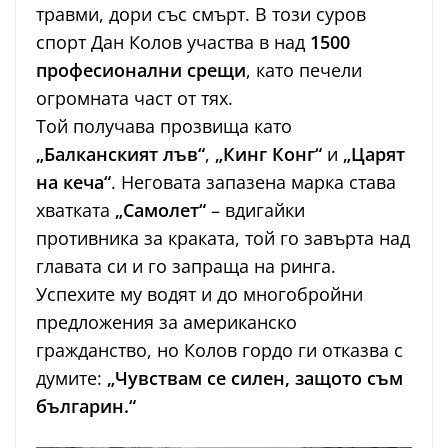
травми, дори със смърт. В този суров
спорт Дан Колов участва в над
1500
професионални срещи
, като печели
огромната част от тях.
Той получава прозвища като
„Балканският лъв“
,
„Кинг Конг“
и
„Царят
на кеча“
. Неговата запазена марка става
хватката
„Самолет“
– вдигайки
противника за краката, той го завърта над
главата си и го запраща на ринга.
Успехите му водят и до многобройни
предложения за американско
гражданство, но Колов гордо ги отказва с
думите:
„Чувствам се силен, защото съм
българин.“