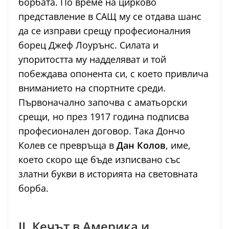
борбата. По време на цирково
представление в САЩ му се отдава шанс
да се изправи срещу професионалния
борец Джеф Лоурънс. Силата и
упоритостта му надделяват и той
побеждава опонента си, с което привлича
вниманието на спортните среди.
Първоначално започва с аматьорски
срещи, но през 1917 година подписва
професионален договор. Така Дончо
Колев се превръща в
Дан Колов
, име,
което скоро ще бъде изписвано със
златни букви в историята на световната
борба.
II. Кечът в Америка и