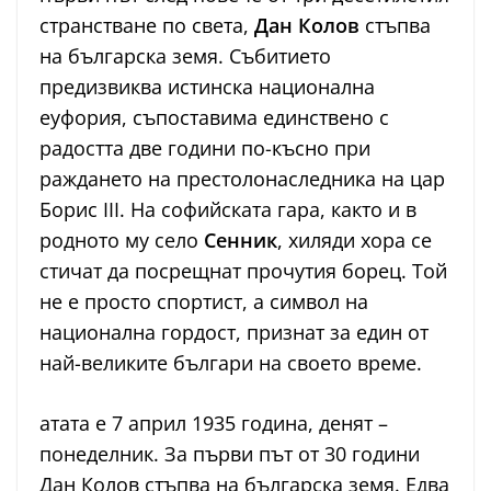
странстване по света,
Дан Колов
стъпва
на българска земя. Събитието
предизвиква истинска национална
еуфория, съпоставима единствено с
радостта две години по-късно при
раждането на престолонаследника на цар
Борис III. На софийската гара, както и в
родното му село
Сенник
, хиляди хора се
стичат да посрещнат прочутия борец. Той
не е просто спортист, а символ на
национална гордост, признат за един от
най-великите българи на своето време.
атата е 7 април 1935 година, денят –
понеделник. За първи път от 30 години
Дан Колов стъпва на българска земя. Едва