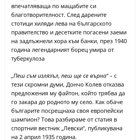
впечатляваща по мащабите си
благотворителност. След дарените
стотици хиляди лева на българското
правителство и десетките погасени заеми
на задлъжнели хора към банки, през 1940
година легендарният борец умира от
туберкулоза
„Пеш съм излязъл, пеш ще се върна“ –
с
тези скромни думи, Дончо Колев отказва
предложения му файтон, който трябва да
го закара до родното му село. Как обаче
българите посрещнаха своя европейски
шампион? Това разбираме от статия в
спортния вестник „Левски“, публикувана
на 2 април 1935 година.