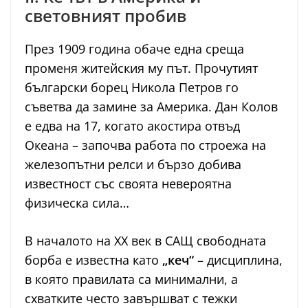
световният пробив
През 1909 година обаче една среща
променя житейския му път. Прочутият
български борец Никола Петров го
съветва да замине за Америка. Дан Колов
е едва на 17, когато акостира отвъд
Океана – започва работа по строежа на
железопътни релси и бързо добива
известност със своята невероятна
физическа сила…
В началото на XX век в САЩ свободната
борба е известна като
„кеч“
– дисциплина,
в която правилата са минимални, а
схватките често завършват с тежки