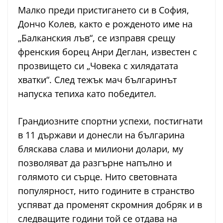
Малко преди пристигането си в София,
Дончо Колев, както е рожденото име на
„Балканския лъв“, се изправя срещу
френския борец Анри Деглан, известен с
прозвището си „Човека с хилядатата
хватки“. След тежък мач българинът
напуска тепиха като победител.
Грандиозните спортни успехи, постигнати
в 11 държави и донесли на българина
бляскава слава и милиони долари, му
позволяват да разгърне напълно и
голямото си сърце. Нито световната
популярност, нито годините в странство
успяват да променят скромния добряк и в
следващите години той се отдава на