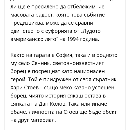
ли ще е пресилено да отбележим, че
масовата радост, която това събитие
предизвиква, може да се сравни
единствено с еуфорията от „Лудото
американско лято“ на 1994 година.
Както на гарата в София, така и в родното
му село Сенник, световноизвестният
борец е посрещнат като национален
герой. Той е придружен от своя съратник
Хари Стоев – също меко казано успешен
борец, чиято история сякаш остава в
сянката на Дан Колов. Така или иначе
обаче, личността на Стоев ще бъде обект
на друг материал.