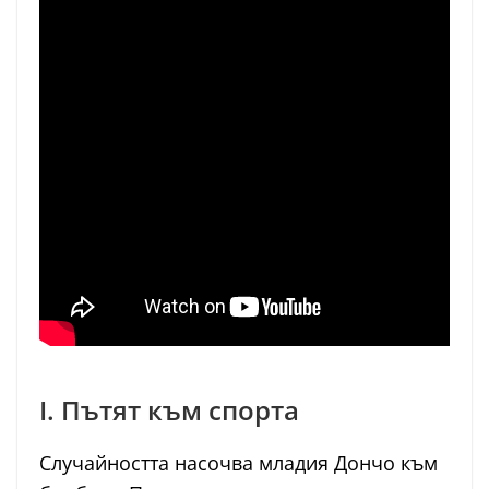
I. Пътят към спорта
Случайността насочва младия Дончо към