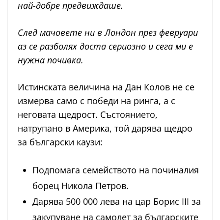
най-добре предвиждаше.
След мачовете ни в Лондон през февруари
аз се разболях доста сериозно и сега ми е
нужна почивка.
Истинската величина на Дан Колов не се
измерва само с победи на ринга, а с
неговата щедрост. Състоянието,
натрупано в Америка, той дарява щедро
за български каузи:
Подпомага семейството на починалия
борец Никола Петров.
Дарява 500 000 лева на цар Борис III за
закупуване на самолет за българските