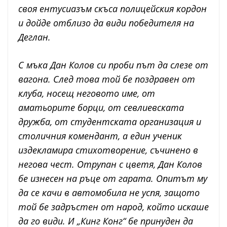
своя ентусиазъм скъса полицейския кордон
и дойде отблизо да види победителя на
Деглан.
С мъка Дан Колов си проби път да слезе от
вагона. След това той бе поздравен от
клуба, носещ неговото име, от
аматьорите борци, от севлиевската
дружба, от студентската организация и
столичния комендант, а един ученик
издекламира стихотворение, съчинено в
негова чест. Отрупан с цветя, Дан Колов
бе изнесен на ръце от гарата. Опитът му
да се качи в автомобила не успя, защото
той бе задръстен от народ, който искаше
да го види. И „Кинг Конг“ бе принуден да