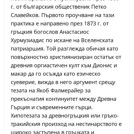
г. от българския общественик Петко
Славейков. Първото проучване на тази
практика е направено през 1873 г. от
гръцкия богослов Анастасиос
Хурмузиадис по искане на Вселенската
патриаршия. Той разглежда обичая като
повърхностно християнизиран остатък от
древния оргиастичен култ към Дионис и
макар да го осъжда като езическо
суеверие, вижда в него аргумент срещу
тезата на Якоб Фалмерайер за
прекъснатия континуитет между Древна
Гърция и съвременните гърци.
Хипотезата за древногръцкия или гръко-
тракийския произход на нестинарството е
широко застъпена в гръцката и