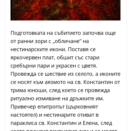
Подготовката на събитието започва още
от ранни зори с „обличане“ на
нестинарските икони. Поставя се
яркочервен плат, обшит със стари
сребърни пари и украсен с цветя.
Провежда се шествие из селото, а иконите
се носят към аязмото на св. Константин от
трима юноши, след което се провежда
ритуално измиване на дръжките им.
Привечер епитропът (църковният
настоятел) и нестинарите отиват в
параклиса св. Константин и Елена, след
което вдишват тамяновия дим и се молят