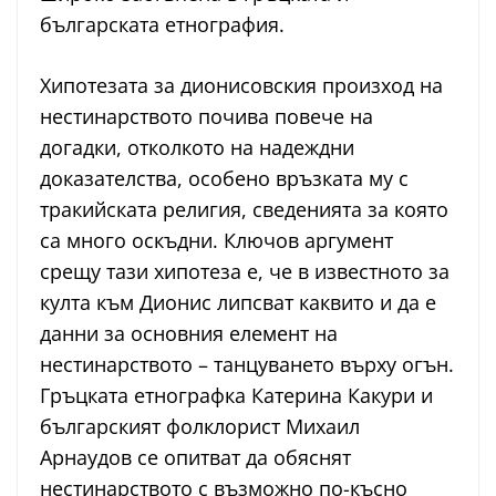
българската етнография.
Хипотезата за дионисовския произход на
нестинарството почива повече на
догадки, отколкото на надеждни
доказателства, особено връзката му с
тракийската религия, сведенията за която
са много оскъдни. Ключов аргумент
срещу тази хипотеза е, че в известното за
култа към Дионис липсват каквито и да е
данни за основния елемент на
нестинарството – танцуването върху огън.
Гръцката етнографка Катерина Какури и
българският фолклорист Михаил
Арнаудов се опитват да обяснят
нестинарството с възможно по-късно