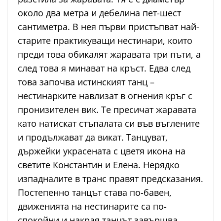
около два метра и дебелина пет-шест
сантиметра. В нея първи пристъпват най-
старите практикуващи нестинари, които
преди това обикалят жаравата три пъти, а
след това я минават на кръст. Едва след
това започва истинският танц –
нестинарките навлизат в огнения кръг с
пронизителен вик. Те пресичат жаравата
като натискат стъпалата си във въглените
и продължават да викат. Танцуват,
държейки украсената с цветя икона на
светите Константин и Елена. Нерядко
изпадналите в транс правят предсказания.
Постепенно танцът става по-бавен,
движенията на нестинарите са по-
спокойни и накрая танцът завършва.