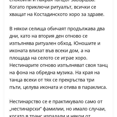
Когато приключи ритуалът, всички се
хващат на Костадинското хоро за здраве.
В някои селища обичаят продължава два
дни, като на втория ден отново се
изпълнява ритуален обход. Юношите и
иконата влизат във всеки дом, а на
площада на селото се играе хоро.
Нестинарите отново изпълняват своя танц
на фона на обредна музика. На края на
танца всеки от тях се прекръства три
пъти, целува иконата и отива в параклиса.
Нестинарство се е практикувало само от
„нестинарски“ фамилии, но имало случаи,
когато в транс изпадали и някои от