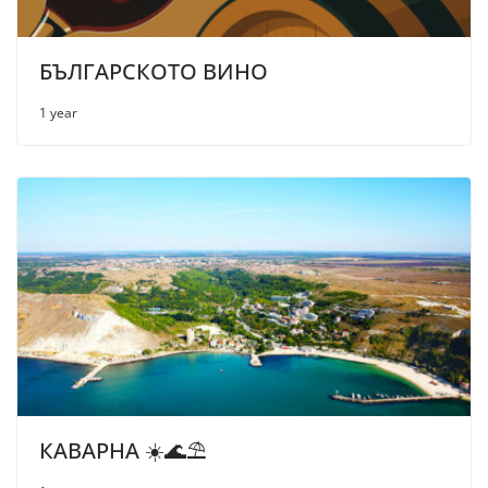
БЪЛГАРСКОТО ВИНО
1 year
КАВАРНА ☀️🌊⛱