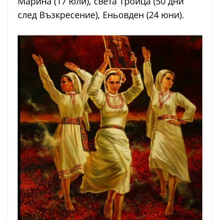
Марина (17 юли), света Троица (50 дни
след Възкресение), Еньовден (24 юни).