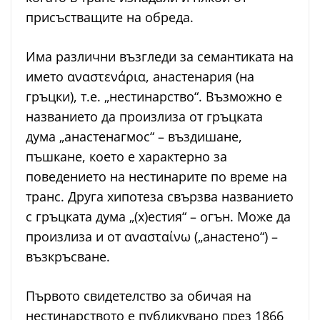
присъстващите на обреда.
Има различни възгледи за семантиката на
името αναστενάρια, анастенария (на
гръцки), т.е. „нестинарство“. Възможно е
названието да произлиза от гръцката
дума „анастенагмос“ – въздишане,
пъшкане, което е характерно за
поведението на нестинарите по време на
транс. Друга хипотеза свързва названието
с гръцката дума „(х)естия“ – огън. Може да
произлиза и от ανασταίνω („анастено“) –
възкръсване.
Първото свидетелство за обичая на
нестинарството е публикувано през 1866