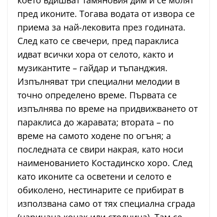
пред иконите. Тогава водата от извора се
приема за най-лековита през годината.
След като се свечери, пред параклиса
идват всички хора от селото, както и
музикантите – гайдар и тъпанджия.
Изпълняват три специални мелодии в
точно определено време. Първата се
изпълнява по време на придвижването от
параклиса до жаравата; втората – по
време на самото ходене по огъня; а
последната се свири накрая, като носи
наименованието Костадинско хоро. След
като иконите са осветени и селото е
обиколено, нестинарите се прибират в
използвана само от тях специална сграда
(наричана конак или столнина). Там се