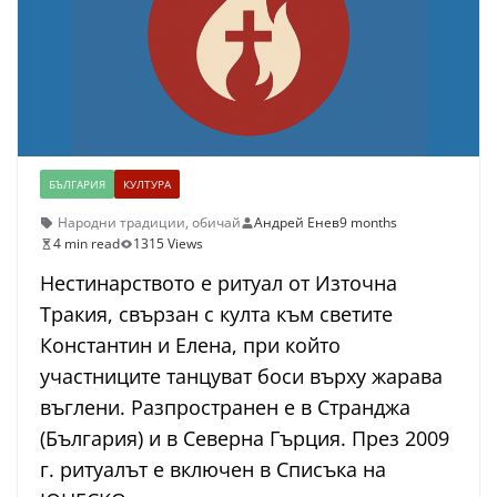
БЪЛГАРИЯ
КУЛТУРА
Народни традиции
,
обичай
Андрей Енев
9 months
4 min read
1315 Views
Нестинарството е ритуал от Източна
Тракия, свързан с култа към светите
Константин и Елена, при който
участниците танцуват боси върху жарава
въглени. Разпространен е в Странджа
(България) и в Северна Гърция. През 2009
г. ритуалът е включен в Списъка на