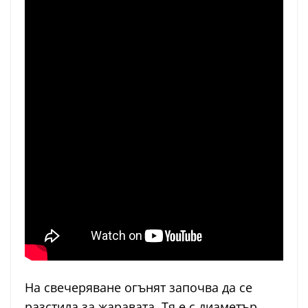
На свечеряване огънят започва да се
разстила за жаравата. Тя е с диаметър