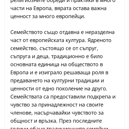
религиозните обреди и практики в много
части на Европа, вярата остава важна
ценност за много европейци.
Семейството също отдавна е неразделна
част от европейската култура. Ядреното
семейство, състоящо се от съпруг,
съпруга и деца, традиционно е било
основната единица на обществото в
Европа и е изиграло решаваща роля в
предаването на културни традиции и
ценности от едно поколение на друго.
Семействата са предоставили подкрепа и
чувство за принадлежност на своите
членове, насърчавайки чувството за
общност и връзка. През последните
години обаче традиционните семейни