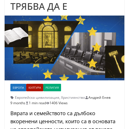
ТРЯБВА ДА Е
ЕВРОПА
КУЛТУРА
РЕЛИГИЯ
Европейска цивилизация
,
Християнство
Андрей Енев
9 months
1 min read
1406 Views
Вярата и семейството са дълбоко
вкоренени ценности, които са в основата