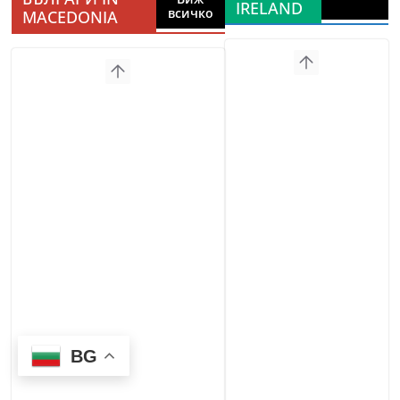
IRELAND
всичко
MACEDONIA
BG