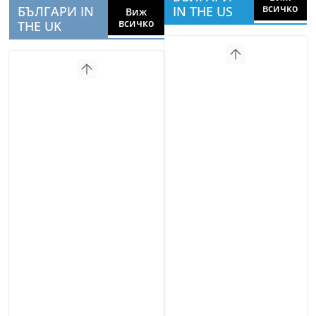
всичко
БЪЛГАРИ IN
IN THE US
Виж
всичко
THE UK