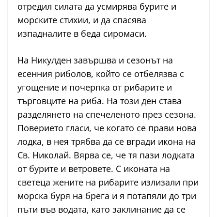
отредил силата да усмирява бурите и
морските стихии, и да спасява
изпадналите в беда сиромаси.
На Никулден завършва и сезонът на
есенния риболов, който се отбелязва с
угощение и почерпка от рибарите и
търговците на риба. На този ден става
разделянето на спечеленото през сезона.
Поверието гласи, че когато се прави нова
лодка, в нея трябва да се вгради икона на
Св. Николай. Вярва се, че тя пази лодката
от бурите и ветровете. С иконата на
светеца жените на рибарите излизали при
морска буря на брега и я потапяли до три
пъти във водата, като заклинание да се