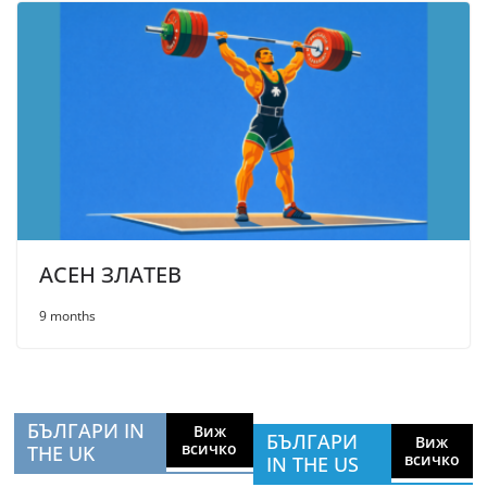
АСЕН ЗЛАТЕВ
9 months
БЪЛГАРИ IN
Виж
БЪЛГАРИ
Виж
всичко
THE UK
всичко
IN THE US