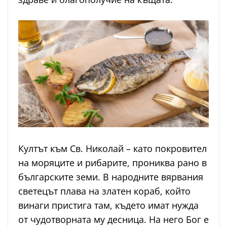
Култът към Св. Николай – като покровител
на моряците и рибарите, прониква рано в
българските земи. В народните вярвания
светецът плава на златен кораб, който
винаги пристига там, където имат нужда
от чудотворната му десница. На него Бог е