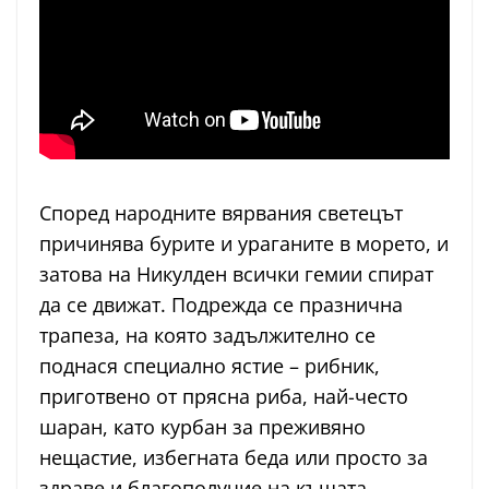
Според народните вярвания светецът
причинява бурите и ураганите в морето, и
затова на Никулден всички гемии спират
да се движат. Подрежда се празнична
трапеза, на която задължително се
поднася специално ястие – рибник,
приготвено от прясна риба, най-често
шаран, като курбан за преживяно
нещастие, избегната беда или просто за
здраве и благополучие на къщата.