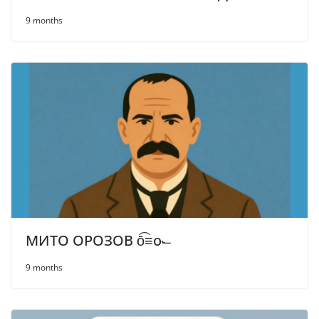
9 months
МИТО ОРОЗОВ ō͡≡o˞̶
9 months