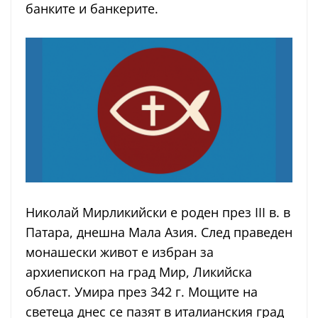
банките и банкерите.
Николай Мирликийски е роден през III в. в
Патара, днешна Мала Азия. След праведен
монашески живот е избран за
архиепископ на град Мир, Ликийска
област. Умира през 342 г. Мощите на
светеца днес се пазят в италианския град