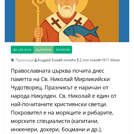
BG LIFE В UK
БЪЛГАРИЯ
РЕЛИГИЯ
Празници
Андрей Енев
8 months
2 min read
1911 Views
Православната църква почита днес
паметта на Св. Николай Мирликийски
Чудотворец. Празникът е наричан от
народа Никулден. Св. Николай е един от
най-почитаните християнски светци.
Покровител е на моряците и рибарите,
морските специалисти (капитани,
инженери, докери, боцмани и др.),