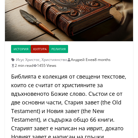
ИСТОРИЯ
КУЛТУРА
РЕЛИГИЯ
Исус Христос
,
Християнство
Андрей Енев
8 months
2 min read
1455 Views
Библията е колекция от свещени текстове,
които се считат от християните за
вдъхновеното Божие слово. Състои се от
две основни части, Стария завет (the Old
Testament) и Новия завет (the New
Testament), и съдържа общо 66 книги.
Старият завет е написан на иврит, докато
Новият завет е написан на гръцки.