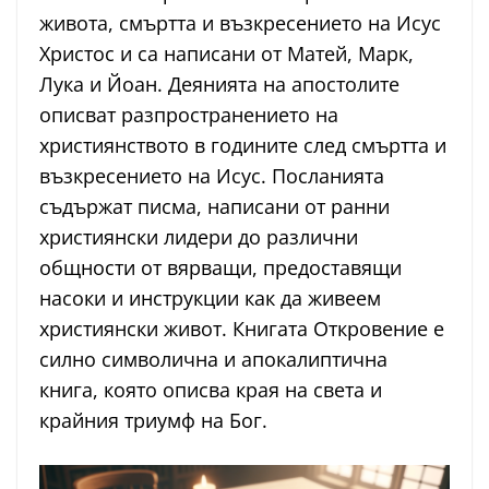
живота, смъртта и възкресението на Исус
Христос и са написани от Матей, Марк,
Лука и Йоан. Деянията на апостолите
описват разпространението на
християнството в годините след смъртта и
възкресението на Исус. Посланията
съдържат писма, написани от ранни
християнски лидери до различни
общности от вярващи, предоставящи
насоки и инструкции как да живеем
християнски живот. Книгата Откровение е
силно символична и апокалиптична
книга, която описва края на света и
крайния триумф на Бог.