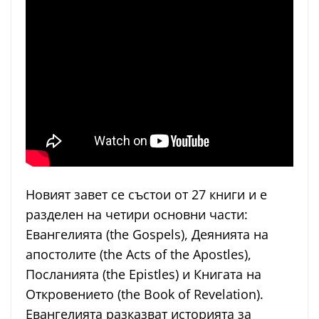
Новият завет се състои от 27 книги и е
разделен на четири основни части:
Евангелията (the Gospels), Деянията на
апостолите (the Acts of the Apostles),
Посланията (the Epistles) и Книгата на
Откровението (the Book of Revelation).
Евангелията разказват историята за