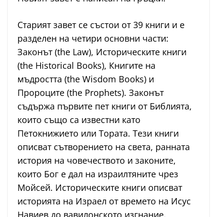
Старият завет се състои от 39 книги и е
разделен на четири основни части:
Законът (the Law), Историческите книги
(the Historical Books), Книгите на
мъдростта (the Wisdom Books) и
Пророците (the Prophets). Законът
съдържа първите пет книги от Библията,
които също са известни като
Петокнижието или Тората. Тези книги
описват сътворението на света, ранната
история на човечеството и законите,
които Бог е дал на израилтяните чрез
Мойсей. Историческите книги описват
историята на Израел от времето на Исус
Навиев до вавилонското изгнание.